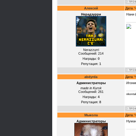
Алексей
Дата: 
Нерадзурри
Нани 
Nerazzurri
Сообщений:
214
Награды:
0
Репутация:
1
abdyrda
Дата: 
Администраторы
Игони
made in Kursk
Сообщений:
261
vkonta
Награды:
4
Репутация:
8
Мыкола
Дата: 
Администраторы
Нуман