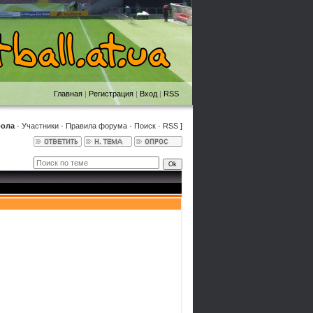
Главная
|
Регистрация
|
Вход
|
RSS
бола
·
Участники
·
Правила форума
·
Поиск
·
RSS
]