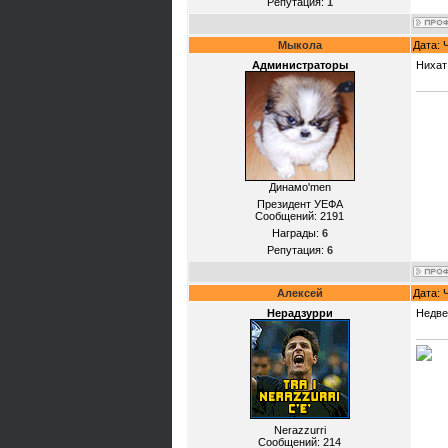
Репутация:
1
Мыкола
Дата: 
Администраторы
Нихат
Динамо'mеn
Президент УЕФА
Сообщений:
2191
Награды:
6
Репутация:
6
Алексей
Дата: 
Нерадзурри
Недве
Nerazzurri
Сообщений:
214