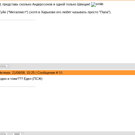
l
, представь сколько Андерссонов в одной только Швеции!
Гуйе ("Металлист") (хотя в Харькове его любят называть просто "Папа").
Четверг, 21/08/08, 15:25 | Сообщение #
55
 одно и тоже??? Едел (ПСЖ)