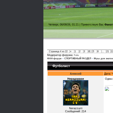
Четверг, 06/08/26, 01:21 |
Приветствую Вас
Фанат
4
Страница
4
из
22
«
1
2
3
5
6
…
21
2
Модератор форума:
Felix
ФАН-форум
»
CПОРТИВНЫЙ РАЗДЕЛ
»
Игры для знато
Футболист
Алексей
Дата: 
Нерадзурри
Одиа 
Nerazzurri
Сообщений:
214