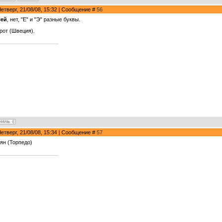
Четверг, 21/08/08, 15:32 | Сообщение #
56
сей
, нет, "Е" и "Э" разные буквы.
рот (Швеция).
Четверг, 21/08/08, 15:34 | Сообщение #
57
ян (Торпедо)