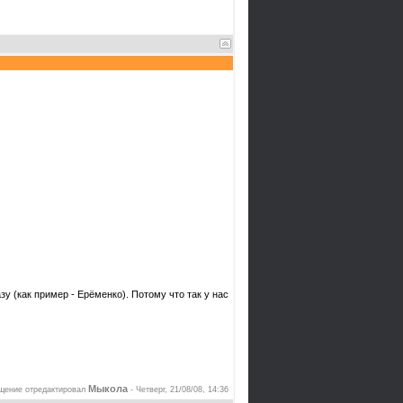
у (как пример - Ерёменко). Потому что так у нас
Мыкола
щение отредактировал
-
Четверг, 21/08/08, 14:36