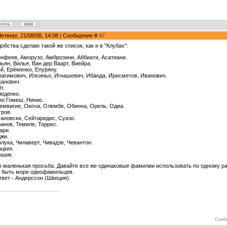
Четверг, 21/08/08, 14:08 | Сообщение #
47
обства сделаю такой же список, как и в "Клубах":
нфеев, Аморузо, Амброзини, Аббиати, Асатиани.
ьян, Вилья, Ван дер Ваарт, Виейра.
й, Ерёменко, Епуряну.
агимович, Илсиньо, Игнашевич, Ибанда, Ирисметов, Иванович.
анович.
т.
еденко.
о Гомеш, Нинис.
мвигие, Окоча, Олембе, Обинна, Орель, Одиа.
ров.
ановски, Сейтаридис, Суазо.
анов, Темиле, Торрес.
ари.
жи.
лука, Чилаверт, Чивадзе, Чевантон.
цких.
шик.
о маленькая просьба. Давайте все же одинаковые фамилии использовать по одному раз
 быть море однофамильцев.
твет - Андерссон (Швеция).
Сооб