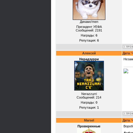
Динамо'mеn
Президент УЕФА
Сообщений:
2191
Награды:
6
Репутация:
6
Алексей
Дата: 
Нерадзурри
Незам
Nerazzurri
Сообщений:
214
Награды:
0
Репутация:
1
Marsel
Дата: 
Проверенные
Вороб
Доба