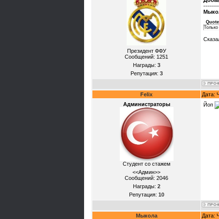
--------
Мыко
Quote
Только
Сказал
Президент ФФУ
Сообщений:
1251
Награды:
3
Репутация:
3
Felix
Дата: 
Администраторы
Йоп
Студент со стажем
<<Админ>>
Сообщений:
2046
Награды:
2
Репутация:
10
Мыкола
Дата: 