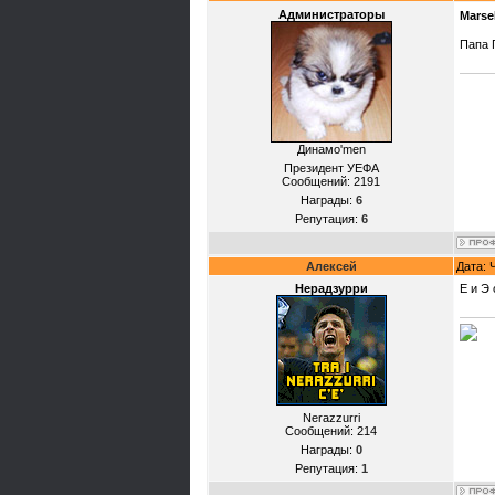
Администраторы
Marse
Папа 
Динамо'mеn
Президент УЕФА
Сообщений:
2191
Награды:
6
Репутация:
6
Алексей
Дата: 
Нерадзурри
Е и Э
Nerazzurri
Сообщений:
214
Награды:
0
Репутация:
1