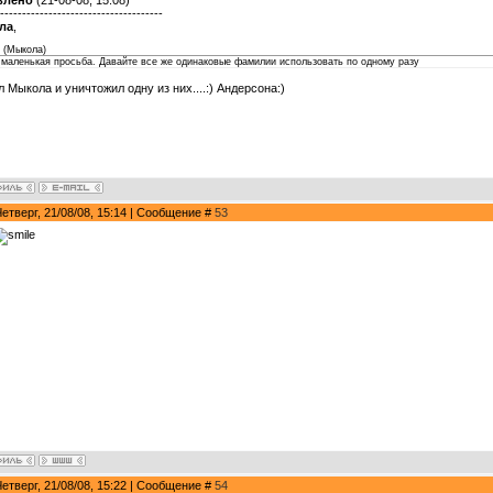
-------------------------------------
ла
,
(
Мыкола
)
 маленькая просьба. Давайте все же одинаковые фамилии использовать по одному разу
 Мыкола и уничтожил одну из них....:) Андерсона:)
Четверг, 21/08/08, 15:14 | Сообщение #
53
Четверг, 21/08/08, 15:22 | Сообщение #
54