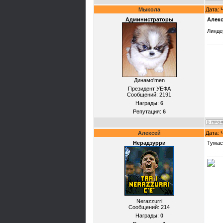
Мыкола
Дата: 
Администраторы
Алек
Линде
Динамо'mеn
Президент УЕФА
Сообщений:
2191
Награды:
6
Репутация:
6
Алексей
Дата: 
Нерадзурри
Тумас
Nerazzurri
Сообщений:
214
Награды:
0