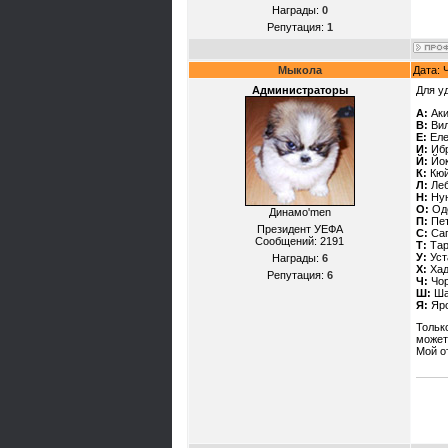
Награды:
0
Репутация:
1
Мыкола
Дата: 
Администраторы
Для уд
А:
Аки
В:
Вил
Е:
Еле
И:
Ибр
Й:
Йок
К:
Кюй
Л:
Леб
Н:
Нун
О:
Оде
Динамо'mеn
П:
Пет
Президент УЕФА
С:
Саг
Сообщений:
2191
Т:
Тар
У:
Уст
Награды:
6
Х:
Хад
Репутация:
6
Ч:
Чор
Ш:
Ша
Я:
Яро
Тольк
может
Мой о