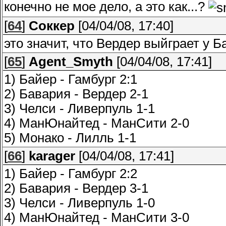
конечно не мое дело, а это как...?
[
64
]
Соккер
[04/04/08, 17:40]
это значит, что Вердер выйграет у Б
[
65
]
Agent_Smyth
[04/04/08, 17:41]
1) Байер - Гамбург 2:1
2) Бавария - Вердер 2-1
3) Челси - Ливерпуль 1-1
4) МанЮнайтед - МанСити 2-0
5) Монако - Лилль 1-1
[
66
]
karager
[04/04/08, 17:41]
1) Байер - Гамбург 2:2
2) Бавария - Вердер 3-1
3) Челси - Ливерпуль 1-0
4) МанЮнайтед - МанСити 3-0