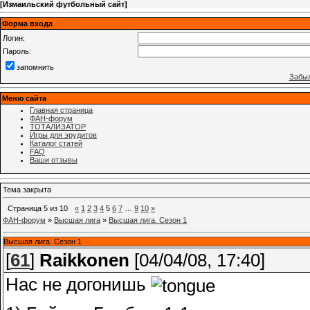
[
Измаильский футбольный сайт
]
Форма входа
Логин:
Пароль:
запомнить
Забыл
Меню сайта
Главная страница
ФАН-форум
ТОТАЛИЗАТОР
Игры для эрудитов
Каталог статей
FAQ
Ваши отзывы
Тема закрыта
Страница
5
из
10
«
1
2
3
4
5
6
7
…
9
10
»
ФАН-форум
»
Высшая лига
»
Высшая лига. Сезон 1
Высшая лига. Сезон 1
[
61
]
Raikkonen
[04/04/08, 17:40]
Нас не догонишь