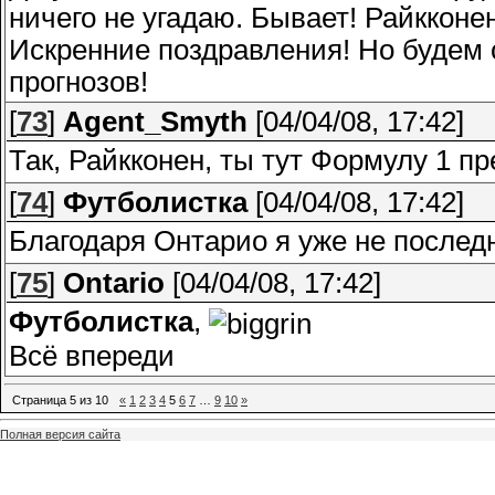
ничего не угадаю. Бывает! Райкконен
Искренние поздравления! Но будем 
прогнозов!
[
73
]
Agent_Smyth
[04/04/08, 17:42]
Так, Райкконен, ты тут Формулу 1 п
[
74
]
Футболистка
[04/04/08, 17:42]
Благодаря Онтарио я уже не после
[
75
]
Ontario
[04/04/08, 17:42]
Футболистка
,
Всё впереди
Страница
5
из
10
«
1
2
3
4
5
6
7
…
9
10
»
Полная версия сайта