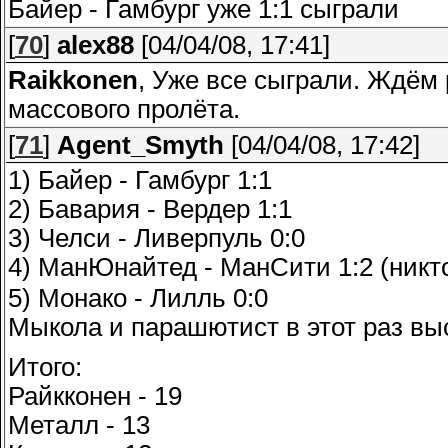
Байер - Гамбург уже 1:1 сыграли
[
70
]
alex88
[04/04/08, 17:41]
Raikkonen
, Уже все сыграли. Ждём 
массового пролёта.
[
71
]
Agent_Smyth
[04/04/08, 17:42]
1) Байер - Гамбург 1:1
2) Бавария - Вердер 1:1
3) Челси - Ливерпуль 0:0
4) МанЮнайтед - МанСити 1:2 (никт
5) Монако - Лилль 0:0
Мыкола и парашютист в этот раз вы
Итого:
Райкконен - 19
Металл - 13