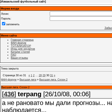
[
Измаильский футбольный сайт
]
Форма входа
Логин:
Пароль:
запомнить
Забыл
Меню сайта
Главная страница
ФАН-форум
ТОТАЛИЗАТОР
Игры для эрудитов
Каталог статей
FAQ
Ваши отзывы
Тема закрыта
Страница
30
из
31
«
1
2
…
28
29
30
31
»
ФАН-форум
»
Высшая лига
»
Высшая лига. Сезон 2
Высшая лига. Сезон 2
[
436
]
terpang
[26/10/08, 00:06]
а не рановато мы дали прогнозы... 
наблюдается...