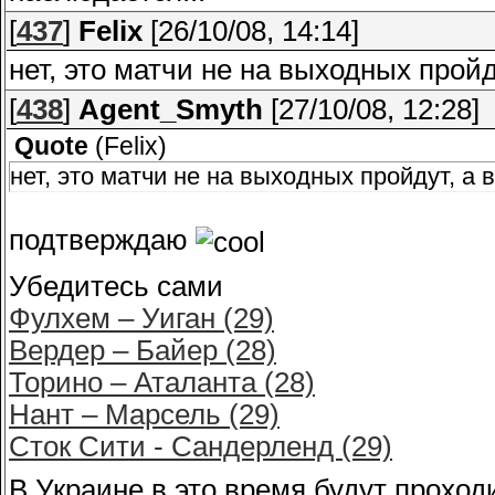
[
437
]
Felix
[26/10/08, 14:14]
нет, это матчи не на выходных пройд
[
438
]
Agent_Smyth
[27/10/08, 12:28]
Quote
(
Felix
)
нет, это матчи не на выходных пройдут, а 
подтверждаю
Убедитесь сами
Фулхем – Уиган (29)
Вердер – Байер (28)
Торино – Аталанта (28)
Нант – Марсель (29)
Сток Сити - Сандерленд (29)
В Украине в это время будут прохо