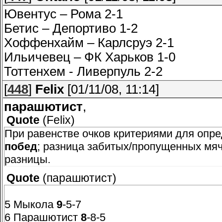
Ювентус – Рома 2-1
Бетис – Депортиво 1-2
Хоффенхайм – Карлсруэ 2-1
Ильичевец – ФК Харьков 1-0
Тоттенхем - Ливерпуль 2-2
[
448
]
Felix
[01/11/08, 11:14]
парашютист
,
Quote
(
Felix
)
При равенстве очков критериями для опр
побед
; разница забитых/пропущенных мяч
разницы.
Quote
(
парашютист
)
5 Мыкола
9
-5-7
6 Парашютист
8
-8-5