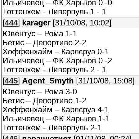
Ильичевец – ФК Харьков 0 -0
Тоттенхем - Ливерпуль 1 - 1
[
444
]
karager
[31/10/08, 10:02]
Ювентус – Рома 1-1
Бетис – Депортиво 2-2
Хоффенхайм – Карлсруэ 0-1
Ильичевец – ФК Харьков 0 -2
Тоттенхем - Ливерпуль 2 - 1
[
445
]
Agent_Smyth
[31/10/08, 15:08]
Ювентус – Рома 3-0
Бетис – Депортиво 1-2
Хоффенхайм – Карлсруэ 4-1
Ильичевец – ФК Харьков 1-1
Тоттенхем - Ливерпуль 2-1
[
446
]
парашютист
[01/11/08, 00:24]