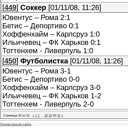
[
449
]
Соккер
[01/11/08, 11:26]
Ювентус – Рома 2:1
Бетис – Депортиво 0:1
Хоффенхайм – Карлсруэ 1:0
Ильичевец – ФК Харьков 0:1
Тоттенхем - Ливерпуль 1:0
[
450
]
Футболистка
[01/11/08, 11:26]
Ювентус – Рома 3-1
Бетис – Депортиво 0-0
Хоффенхайм – Карлсруэ 3-0
Ильичевец – ФК Харьков 1-2
Тоттенхем - Ливерпуль 2-0
Страница
30
из
31
«
1
2
…
28
29
30
31
»
Полная версия сайта