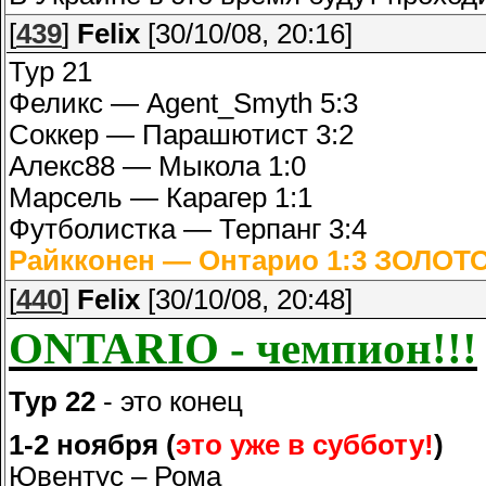
[
439
]
Felix
[30/10/08, 20:16]
Тур 21
Феликс — Agent_Smyth 5:3
Соккер — Парашютист 3:2
Алекс88 — Мыкола 1:0
Марсель — Карагер 1:1
Футболистка — Терпанг 3:4
Райкконен — Онтарио 1:3
ЗОЛОТО
[
440
]
Felix
[30/10/08, 20:48]
ONTARIO - чемпион!!!
Тур 22
- это конец
1-2 ноября (
это уже в субботу!
)
Ювентус – Рома