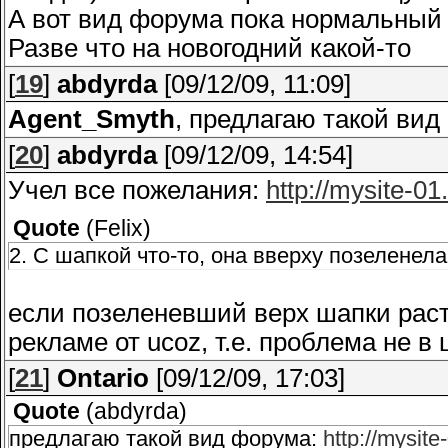
А вот вид форума пока нормальный 
Разве что на новогодний какой-то
[
19
]
abdyrda
[09/12/09, 11:09]
Agent_Smyth
, предлагаю такой ви
[
20
]
abdyrda
[09/12/09, 14:54]
Учел все пожелания:
http://mysite-01
Quote
(
Felix
)
2. С шапкой что-то, она вверху позеленела
если позеленевший верх шапки раст
рекламе от ucoz, т.е. проблема не в
[
21
]
Ontario
[09/12/09, 17:03]
Quote
(
abdyrda
)
предлагаю такой вид форума:
http://mysite