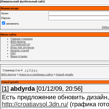
[
Измаильский футбольный сайт
]
Форма входа
Логин:
Пароль:
запомнить
Забыл
Меню сайта
Главная страница
ФАН-форум
ТОТАЛИЗАТОР
Игры для эрудитов
Каталог статей
FAQ
Ваши отзывы
Страница
2
из
4
«
1
2
3
4
»
ФАН-форум
»
Новости и проблемы сайта
»
Новый дизайн
Новый дизайн
[
1
]
abdyrda
[01/12/09, 20:56]
Есть предложение обновить дизайн,
http://croatiavsol.3dn.ru/
(графика гото