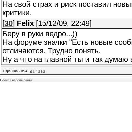
На свой страх и риск поставил нов
критики.
[
30
]
Felix
[15/12/09, 22:49]
Беру в руки ведро...))
На форуме значки "Есть новые сооб
отличаются. Трудно понять.
Ну а что на главной ты и так дума
Страница
2
из
4
«
1
2
3
4
»
Полная версия сайта