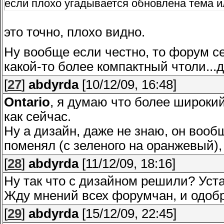
если плохо угадывается обновлена тема и
это точно, плохо видно.
Ну вообще если честно, то форум с
какой-то более компактный чтоли...
[
27
]
abdyrda
[10/12/09, 16:48]
Ontario
, я думаю что более широкий
как сейчас.
Ну а дизайн, даже не знаю, он вооб
поменял (с зеленого на оранжевый),
[
28
]
abdyrda
[11/12/09, 18:16]
Ну так что с дизайном решили? Уст
Жду мнений всех форумчан, и одоб
[
29
]
abdyrda
[15/12/09, 22:45]