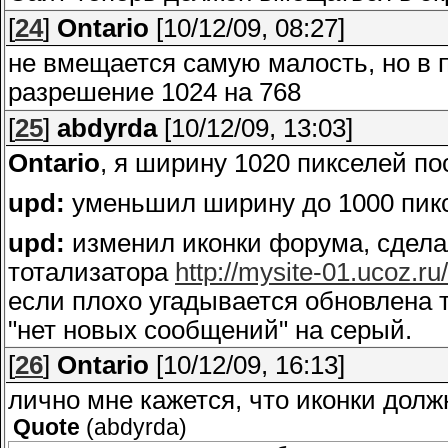
[
24
]
Ontario
[10/12/09, 08:27]
не вмещается самую малость, но в 
разрешение 1024 на 768
[
25
]
abdyrda
[10/12/09, 13:03]
Ontario
, я ширину 1020 пикселей п
upd:
уменьшил ширину до 1000 пикс
upd:
изменил иконки форума, сдела
тотализатора
http://mysite-01.ucoz.ru
если плохо угадывается обновлена т
"нет новых сообщений" на серый.
[
26
]
Ontario
[10/12/09, 16:13]
лично мне кажется, что иконки долж
Quote
(
abdyrda
)