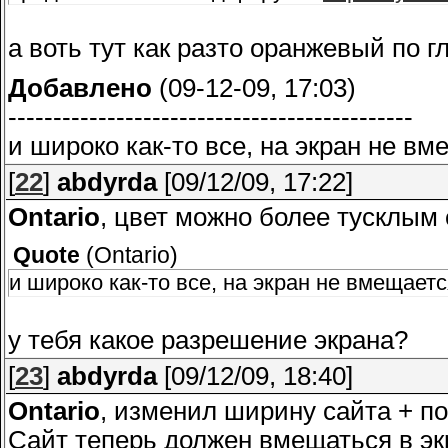
а воть тут как разто оранжевый по г
Добавлено
(09-12-09, 17:03)
---------------------------------------------
и широко как-то все, на экран не вм
[
22
]
abdyrda
[09/12/09, 17:22]
Ontario
, цвет можно более тусклым 
Quote
(
Ontario
)
и широко как-то все, на экран не вмещает
у тебя какое разрешение экрана?
[
23
]
abdyrda
[09/12/09, 18:40]
Ontario
, изменил ширину сайта + п
Сайт теперь должен вмещаться в эк