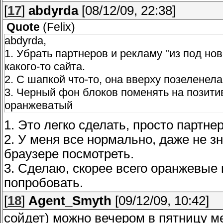
[
17
]
abdyrda
[08/12/09, 22:38]
Quote
(
Felix
)
abdyrda,
1. Убрать партнеров и рекламу "из под нов
какого-то сайта.
2. С шапкой что-то, она вверху позеленела
3. Черный фон блоков поменять на позити
оранжеватый
1. Это легко сделать, просто партне
2. У меня все нормально, даже не з
браузере посмотреть.
3. Сделаю, скорее всего оранжевые 
попробовать.
[
18
]
Agent_Smyth
[09/12/09, 10:42]
сойдет) можно вечером в пятницу м