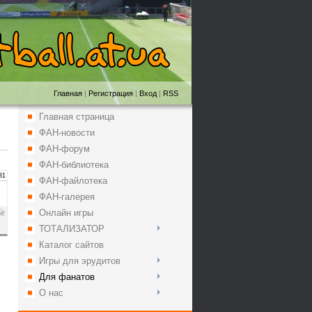
Главная
|
Регистрация
|
Вход
|
RSS
Главная страница
ФАН-новости
ФАН-форум
ФАН-библиотека
31
ФАН-файлотека
ФАН-галерея
Онлайн игры
ТОТАЛИЗАТОР
Каталог сайтов
Игры для эрудитов
Для фанатов
О нас