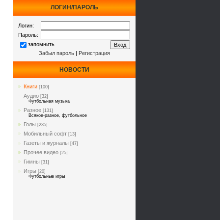
ЛОГИН/ПАРОЛЬ
Логин:
Пароль:
запомнить
Забыл пароль
|
Регистрация
НОВОСТИ
Книги
[100]
Аудио
[32]
Футбольная музыка
Разное
[131]
Всякое-разное, футбольное
Голы
[235]
Мобильный софт
[13]
Газеты и журналы
[47]
Прочее видео
[25]
Гимны
[31]
Игры
[20]
Футбольные игры