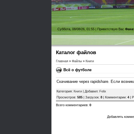
Суббота, 08/08/26, 01:55 |
Приветствую Вас
Фана
Каталог файлов
Главная
»
Файлы
»
Книги
Всё о футболе
Скачивание через rapidshare. Если возни
Категория
:
Книги
|
Добавил
:
Felix
Просмотров
:
585
|
Загрузок
:
8
|
Комментарии
:
4
|
Р
Всего комментариев
:
0
Добавлять комме