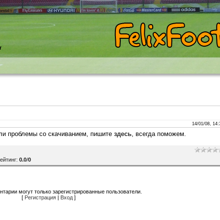
т
14/01/08, 14:
кли проблемы со скачиванием, пишите
здесь
, всегда поможем.
ейтинг
:
0.0
/
0
нтарии могут только зарегистрированные пользователи.
[
Регистрация
|
Вход
]