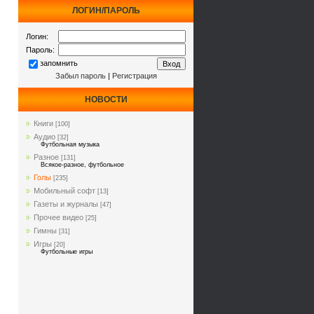
ЛОГИН/ПАРОЛЬ
Логин:
Пароль:
запомнить
Забыл пароль
|
Регистрация
НОВОСТИ
Книги
[100]
Аудио
[32]
Футбольная музыка
Разное
[131]
Всякое-разное, футбольное
Голы
[235]
Мобильный софт
[13]
Газеты и журналы
[47]
Прочее видео
[25]
Гимны
[31]
Игры
[20]
Футбольные игры