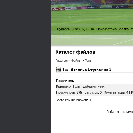
Суббота, 08/08/26, 19:40 |
Приветствую Вас
Фана
Каталог файлов
Главная
»
Файлы
»
Голы
Гол Дэнниса Бергкампа 2
Пароля нет.
Категория
:
Голы
|
Добавил
:
Felix
Просмотров
:
575
|
Загрузок
:
0
|
Комментарии
:
4
|
Р
Всего комментариев
:
0
Добавлять комме