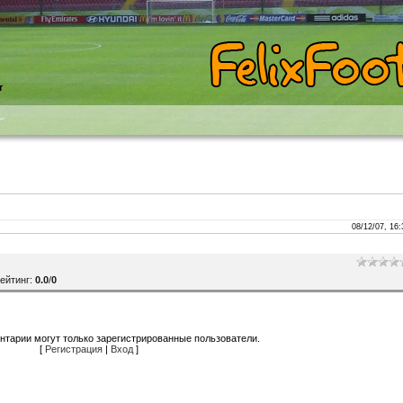
т
08/12/07, 16:
ейтинг
:
0.0
/
0
нтарии могут только зарегистрированные пользователи.
[
Регистрация
|
Вход
]