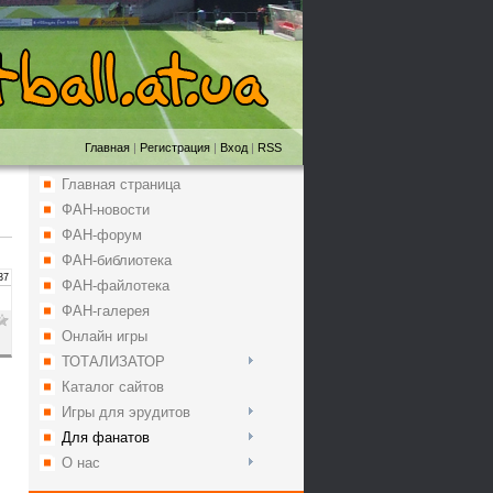
Главная
|
Регистрация
|
Вход
|
RSS
Главная страница
ФАН-новости
ФАН-форум
ФАН-библиотека
37
ФАН-файлотека
ФАН-галерея
Онлайн игры
ТОТАЛИЗАТОР
Каталог сайтов
Игры для эрудитов
Для фанатов
О нас