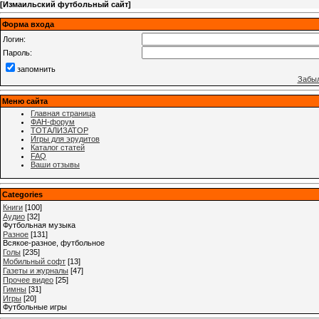
[
Измаильский футбольный сайт
]
Форма входа
Логин:
Пароль:
запомнить
Забыл
Меню сайта
Главная страница
ФАН-форум
ТОТАЛИЗАТОР
Игры для эрудитов
Каталог статей
FAQ
Ваши отзывы
Categories
Книги
[100]
Аудио
[32]
Футбольная музыка
Разное
[131]
Всякое-разное, футбольное
Голы
[235]
Мобильный софт
[13]
Газеты и журналы
[47]
Прочее видео
[25]
Гимны
[31]
Игры
[20]
Футбольные игры