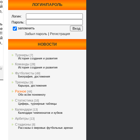
то
ЛОГИН/ПАРОЛЬ
ий
о,
Логин:
Пароль:
нь
зе
запомнить
!!
Забыл пароль
|
Регистрация
ей
х,
НОВОСТИ
Турниры
[7]
История создания и развития
Команды
[28]
История создания и развития
Футболисты
[49]
Биография, достижения
Тренеры
[9]
Карьера, достижения
Разное
[44]
Обо всём понемногу
Статистика
[16]
Цифирь, турнирные таблицы
Календари
[13]
Календари чемпионатов и кубков
Арбитры
[13]
Стадионы
[8]
Рассказы о мировых футбольных аренах