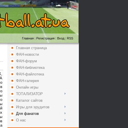
Главная
|
Регистрация
|
Вход
|
RSS
Главная страница
ФАН-новости
ФАН-форум
ФАН-библиотека
К,
ФАН-файлотека
РА
ФАН-галерея
по
 в
Онлайн игры
то
ТОТАЛИЗАТОР
ны
го
Каталог сайтов
ты
Игры для эрудитов
ий
ых
Для фанатов
бы
О нас
ов
за