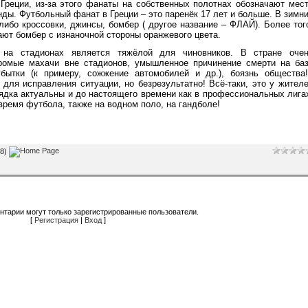
Греции, из-за этого фанаты на собственных полотнах обозначают мес
ды. Футбольный фанат в Греции – это паренёк 17 лет и больше. В зимн
либо кроссовки, джинсы, бомбер ( другое название – ФЛАЙ). Более тог
ют бомбер с изнаночной стороны оранжевого цвета.
 на стадионах является тяжёлой для чиновников. В стране оче
громые махачи вне стадионов, умышленное причинение смерти на ба
ытки (к примеру, сожжение автомобилей и др.), боязнь общества!
ля исправления ситуации, но безрезультатно! Всё-таки, это у жител
ядка актуальны и до настоящего времени как в профессиональных лига
 время футбола, также на водном поло, на гандболе!
08)
нтарии могут только зарегистрированные пользователи.
[
Регистрация
|
Вход
]