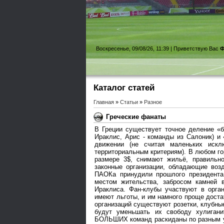
Воскресенье, 09/08/26, 11:39 |
Приветствую Вас
Ф
Каталог статей
Главная
»
Статьи
»
Разное
Греческие фанаты
В Греции существует точное деление «
Ираклис, Арис - команды из Салоник) и
движении (не считая маленьких иск
территориальным критериям). В любом г
размере 3$, снимают жильё, правильн
законные организации, обладающие воз
ПАОКа принудили прошлого президента
местом жительства, забросом камней 
Ираклиса. Фан-клубы участвуют в орган
имеют льготы, и им намного проще доста
организаций существуют розетки, клубны
будут уменьшать их свободу хулигани
БОЛЬШИХ команд раскиданы по разным у