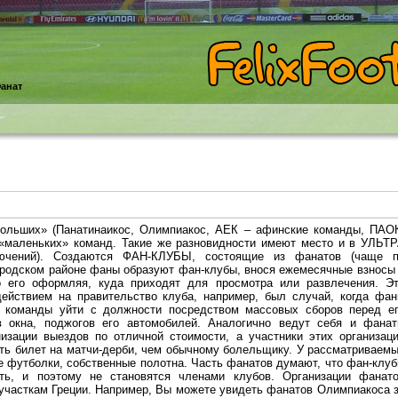
анат
больших» (Панатинаикос, Олимпиакос, АЕК – афинские команды, ПАО
 «маленьких» команд. Такие же разновидности имеют место и в УЛЬТ
лючений). Создаются ФАН-КЛУБЫ, состоящие из фанатов (чаще 
ородском районе фаны образуют фан-клубы, внося ежемесячные взносы
о его оформляя, куда приходят для просмотра или развлечения. Э
действием на правительство клуба, например, был случай, когда фа
 команды уйти с должности посредством массовых сборов перед е
в окна, поджогов его автомобилей. Аналогично ведут себя и фана
изации выездов по отличной стоимости, а участники этих организац
ть билет на матчи-дерби, чем обычному болельщику. У рассматриваем
е футболки, собственные полотна. Часть фанатов думают, что фан-клу
ть, и поэтому не становятся членами клубов. Организации фанат
часткам Греции. Например, Вы можете увидеть фанатов Олимпиакоса 