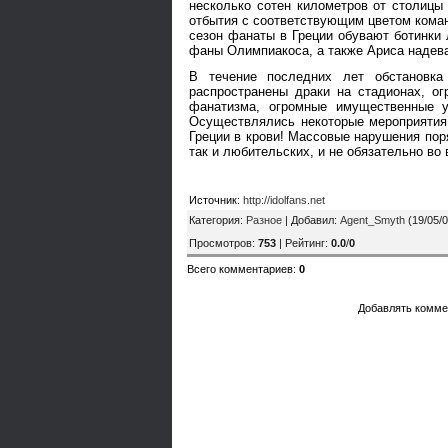
несколько сотен километров от столицы 
отбытия с соответствующим цветом коман
сезон фанаты в Греции обувают ботинки 
фаны Олимпиакоса, а также Ариса надева
В течение последних лет обстановка
распространены драки на стадионах, о
фанатизма, огромные имущественные уб
Осуществлялись некоторые мероприятия д
Греции в крови! Массовые нарушения пор
так и любительских, и не обязательно во
Источник
:
http://idolfans.net
Категория
:
Разное
|
Добавил
:
Agent_Smyth
(19/05/
Просмотров
:
753
|
Рейтинг
:
0.0
/
0
Всего комментариев
:
0
Добавлять комме