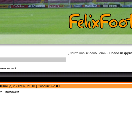
[
Лента новых сообщений
·
Новости фут
то-то не так?
Пятница, 28/12/07, 21:10 | Сообщение #
1
е - поможем