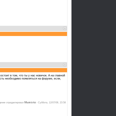
остоит в том, что ты у нас новичок. А на главной
ость необходимо появляться на форуме, если,
Мыкола
ение отредактировал
-
Суббота, 12/07/08, 23:58