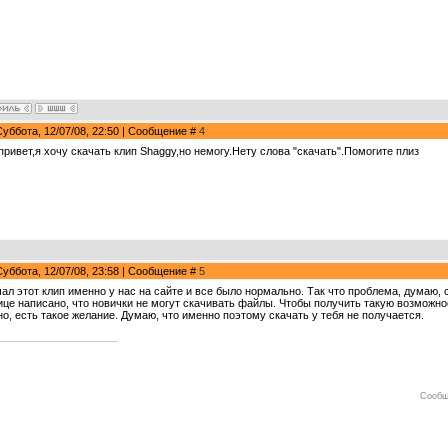
Суббота, 12/07/08, 22:50 | Сообщение #
4
привет,я хочу скачать клип Shaggy,но немогу.Нету слова "скачать".Помогите плиз
Суббота, 12/07/08, 23:58 | Сообщение #
5
чал этот клип именно у нас на сайте и все было нормально. Так что проблема, думаю, с
ице написано, что новички не могут скачивать файлы. Чтобы получить такую возможн
но, есть такое желание. Думаю, что именно поэтому скачать у тебя не получается.
Сообщ