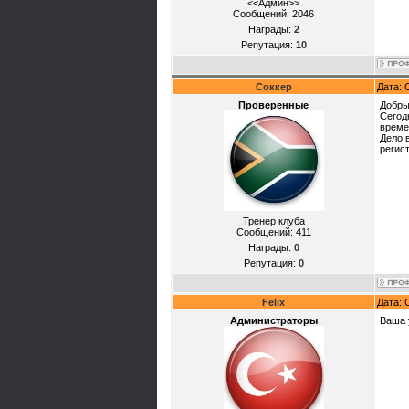
<<Админ>>
Сообщений:
2046
Награды:
2
Репутация:
10
Соккер
Дата: 
Проверенные
Добры
Сегод
време
Дело 
регис
Тренер клуба
Сообщений:
411
Награды:
0
Репутация:
0
Felix
Дата: 
Администраторы
Ваша 