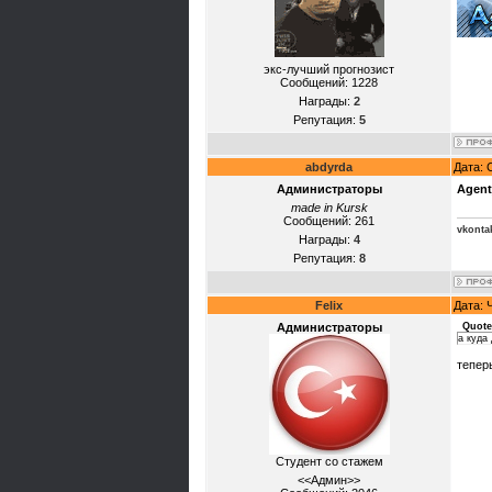
экс-лучший прогнозист
Сообщений:
1228
Награды:
2
Репутация:
5
abdyrda
Дата: 
Администраторы
Agen
made in Kursk
Сообщений:
261
vkonta
Награды:
4
Репутация:
8
Felix
Дата: 
Администраторы
Quote
а куда
тепер
Студент со стажем
<<Админ>>