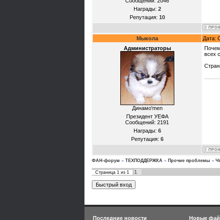
Сообщений:
2046
Награды:
2
Репутация:
10
Мыкола
Дата: 
Администраторы
Почем
всех 
Стран
Динамо'mеn
Президент УЕФА
Сообщений:
2191
Награды:
6
Репутация:
6
ФАН-форум
»
ТЕХПОДДЕРЖКА
»
Прочие проблемы
»
Ч
1
Страница
1
из
1
Последние новости
Новые фа