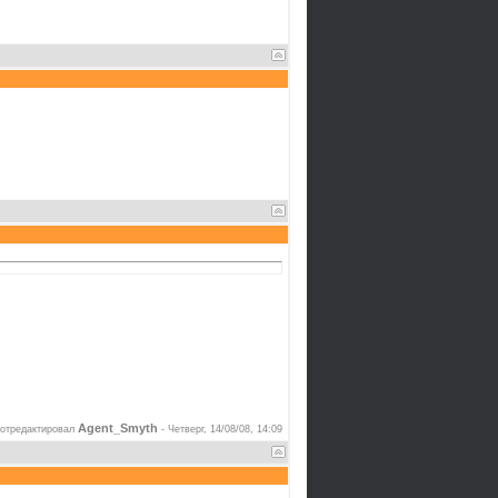
Agent_Smyth
отредактировал
-
Четверг, 14/08/08, 14:09