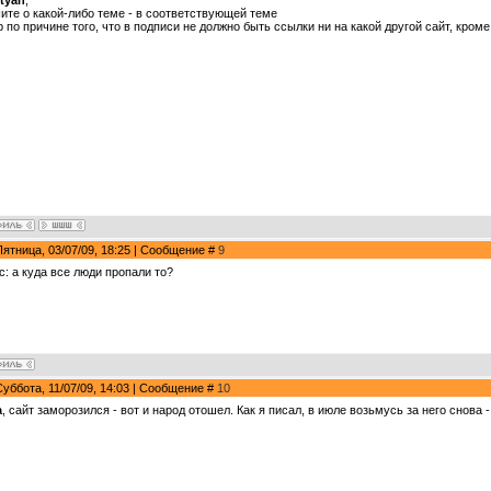
tyan
,
шите о какой-либо теме - в соответствующей теме
р по причине того, что в подписи не должно быть ссылки ни на какой другой сайт, кроме
Пятница, 03/07/09, 18:25 | Сообщение #
9
с: а куда все люди пропали то?
Суббота, 11/07/09, 14:03 | Сообщение #
10
a
, сайт заморозился - вот и народ отошел. Как я писал, в июле возьмусь за него снова 