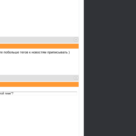
те побольше тегов к новостям приписывать )
той теме"?