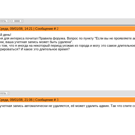
Среда, 09/01/08, 14:21 | Сообщение #
2
й день!
ня для интереса почитал Правила форума. Вопрос по пункту "Если вы не проявляете а
ни, ваша учетная запись может быть удалена".
в том, что я иногда на некоторый период уезжаю из города и могу это самое длительно
трироваться? И какое это длительное время?
Среда, 09/01/08, 21:06 | Сообщение #
3
учетная запись автоматически не удаляется, её может удалить админ. Так что спите с