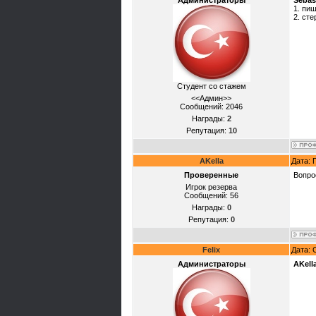
Администраторы
Sebas
1. пи
2. сте
Студент со стажем
<<Админ>>
Сообщений:
2046
Награды:
2
Репутация:
10
AKella
Дата: 
Проверенные
Вопро
Игрок резерва
Сообщений:
56
Награды:
0
Репутация:
0
Felix
Дата: 
Администраторы
AKell