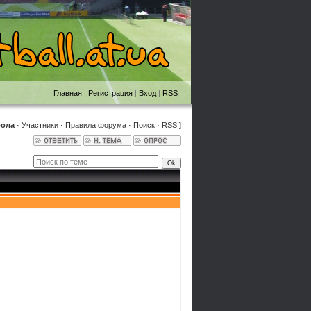
Главная
|
Регистрация
|
Вход
|
RSS
бола
·
Участники
·
Правила форума
·
Поиск
·
RSS
]