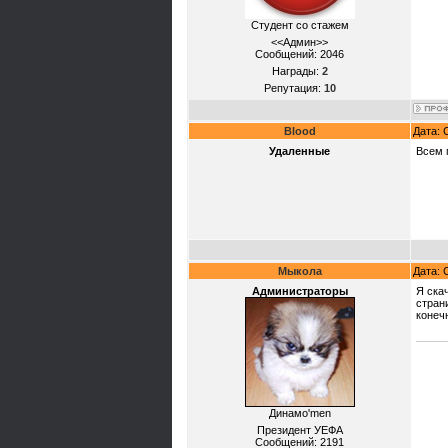
Студент со стажем
<<Админ>>
Сообщений:
2046
Награды:
2
Репутация:
10
Blood
Дата: 
Удаленные
Всем 
Мыкола
Дата: 
Администраторы
Я ска
стран
конеч
Динамо'mеn
Президент УЕФА
Сообщений:
2191