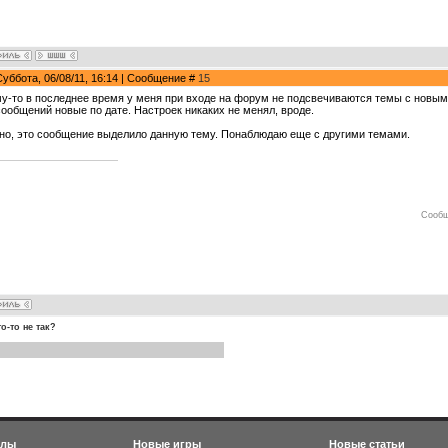
Суббота, 06/08/11, 16:14 | Сообщение #
15
у-то в последнее время у меня при входе на форум не подсвечиваются темы с новым
сообщений новые по дате. Настроек никаких не менял, вроде.
но, это сообщение выделило данную тему. Понаблюдаю еще с другими темами.
Сообщ
то-то не так?
йлы
Новые игры
Новые статьи