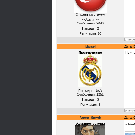
Студент со стажем
<<Админ>>
Сообщений:
2046
Награды:
2
Репутация:
10
Marsel
Дата: 
Проверенные
Ну что
Президент ФФУ
Сообщений:
1251
Награды:
3
Репутация:
3
Agent_Smyth
Дата: 
Администраторы
а куд