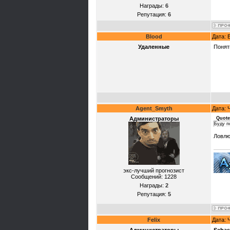
Награды:
6
Репутация:
6
Blood
Дата: 
Удаленные
Понят
Agent_Smyth
Дата: 
Администраторы
Quote
Буду п
Ловлю
экс-лучший прогнозист
Сообщений:
1228
Награды:
2
Репутация:
5
Felix
Дата: 