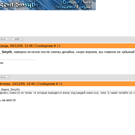
Среда, 09/12/09, 12:48 | Сообщение #
13
t_Smyth
, наверно исчезли после смены дизайна. скоро вернем, вы главное не забывай
kte
Четверг, 10/12/09, 19:46 | Сообщение #
14
(
Agent_Smyth
)
 делись новости по тегам, те которые выводятся внизу под каждой новостью, типа "а также читайте по э
ь на месте