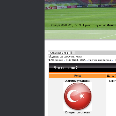
Четверг, 06/08/26, 05:03 |
Приветствую Вас
Фанат
1
Страница
1
из
1
Модератор форума:
Metall
ФАН-форум
»
ТЕХПОДДЕРЖКА
»
Прочие проблемы
»
Ч
Что-то не так?
Felix
Дата: 
Администраторы
Пишит
Студент со стажем