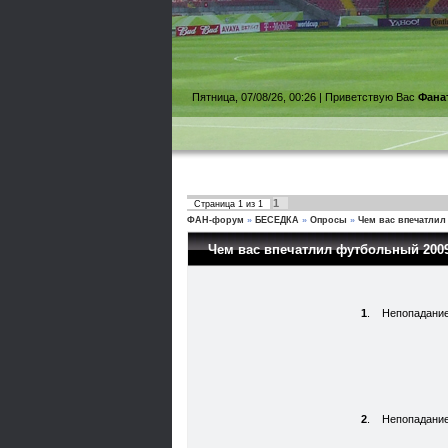
Пятница, 07/08/26, 00:26 |
Приветствую Вас
Фана
1
Страница
1
из
1
ФАН-форум
»
БЕСЕДКА
»
Опросы
»
Чем вас впечатлил
Чем вас впечатлил футбольный 2009
1
.
Непопадание
2
.
Непопадание