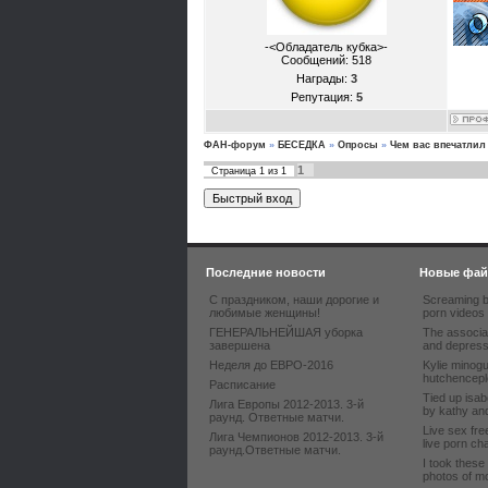
-<Обладатель кубка>-
Сообщений:
518
Награды:
3
Репутация:
5
ФАН-форум
»
БЕСЕДКА
»
Опросы
»
Чем вас впечатлил
1
Страница
1
из
1
Последние новости
Новые фа
С праздником, наши дорогие и
Screaming b
любимые женщины!
porn videos
ГЕНЕРАЛЬНЕЙШАЯ уборка
The associa
завершена
and depres
Неделя до ЕВРО-2016
Kylie minog
hutchenceple
Расписание
Tied up isab
Лига Европы 2012-2013. 3-й
by kathy an
раунд. Ответные матчи.
Live sex fr
Лига Чемпионов 2012-2013. 3-й
live porn c
раунд.Ответные матчи.
I took these
photos of m