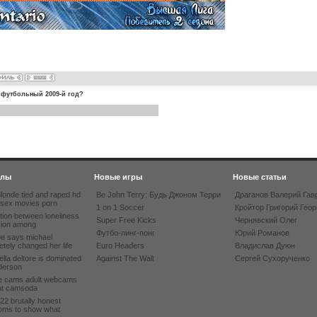
 футбольный 2009-й год?
йлы
Новые игры
Новые статьи
londe tied and raped hd
Be John Terry: Будь Джоном Терри
Драганов Валерий Гав
 sex movies porn
1 on 1 Soccer
Кройтор Григорий Геор
tion between loneliness
Super Free Kicks
Чернявский Олег
sion among
Футбо-пинг-понг
Юрий Романов
ue says michael
tely changed her life
Euro Headers
Владислав Дуюн
ella deltore is dominated
Against The Wall
Сергей Сухорученко
derson
ee cams adult webcams
hat camsoda
 22 brutally honest
oms to show what