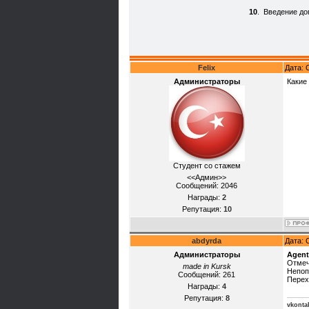
10
.
Введение до
Felix
Дата: 
Администраторы
Какие
Студент со стажем
<<Админ>>
Сообщений:
2046
Награды:
2
Репутация:
10
abdyrda
Дата: 
Администраторы
Agen
Отмеч
made in Kursk
Непоп
Сообщений:
261
Перех
Награды:
4
Репутация:
8
vkonta