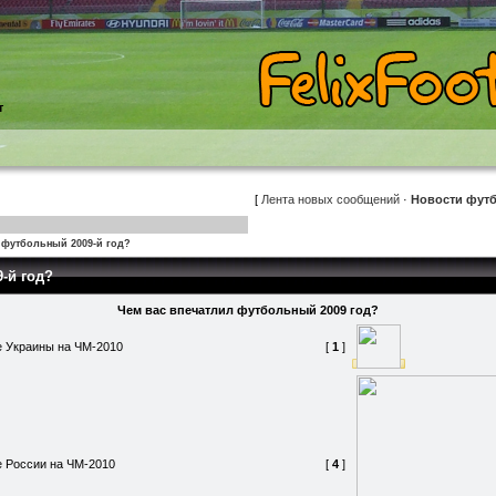
т
[
Лента новых сообщений
·
Новости фут
 футбольный 2009-й год?
-й год?
Чем вас впечатлил футбольный 2009 год?
 Украины на ЧМ-2010
[
1
]
 России на ЧМ-2010
[
4
]