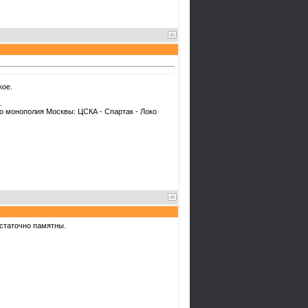
кое.
.
но монополия Москвы: ЦСКА - Спартак - Локо
статочно памятны.