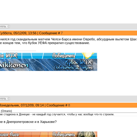
Суббота, 05/12/09, 13:56 | Сообщение #
7
нился год скандальным матчем Челси-Барса имени Овребо, абсурдным вылетом Шахт
це концов тем, что Кубок УЕФА прекратил существование.
Понедельник, 07/12/09, 09:14 | Сообщение #
8
(
Ontario
)
ие стадиона в Донецке - не каждый год случается, чтобы у нас вообще что-то строили.
 же в Днепропетровске и в Харькове?