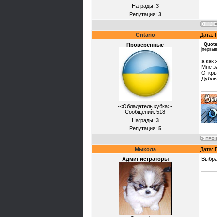
Награды:
3
Репутация:
3
Ontario
Дата: 
Проверенные
Quote
первыв
а как
Мне з
Откры
Дубль
-<Обладатель кубка>-
Сообщений:
518
Награды:
3
Репутация:
5
Мыкола
Дата: 
Администраторы
Выбра