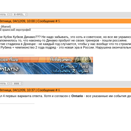
Пятница, 04/12/09, 10:00 | Сообщение #
5
(
Marsel
)
й краинский евротрофей
 же Кубок Кубков Динамо??? Не надо забывать, это хоть и советское, но все же украинс
апомнилось то, что наконец-то Динамо пробует не своих тренеров - пошли россияне.
тие стадиона в Донецке - не каждый год случается, чтобы у нас вообще что-то строили
 Рубина + чемпионство 2 года подряд - это новая эра в России. Нарушена окончатель
Пятница, 04/12/09, 10:37 | Сообщение #
6
л 4 первых варианта ответа. Хотя и согласен с
Ontario
- все указанные им события до