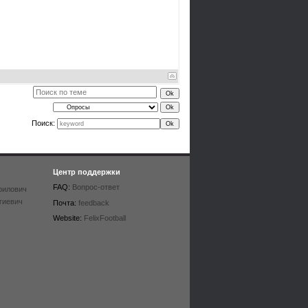
Поиск:
Центр поддержки
FAQ:
Вопрос-ответ
рилович
гиевич
Почта:
feedback
Website:
FelixFootball