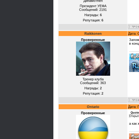
Динамо'mеn
Президент УЕФА
Сообщений:
2191
Награды:
6
Репутация:
6
Raikkonen
Дата: 
Проверенные
Запом
в кон
Тренер клуба
Сообщений:
363
Награды:
2
Репутация:
2
Ontario
Дата: 
Проверенные
Quote
Открыт
а как