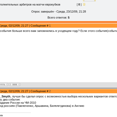
полнительных арбитров на матчи еврокубков
[
0
]
Опрос завершён - Среда, 23/12/09, 21:28
Всего ответов:
5
Среда, 02/12/09, 21:27 | Сообщение #
1
 события больше всего вам запомнились в уходящем году? Если этого события(событий
Среда, 02/12/09, 21:27 | Сообщение #
2
t_Smyth
, лучше бы сделал опрос с возможностью выбора нескольких вариантов ответо
у два события:
адание России на ЧМ-2010
од россиян (Павлюченко, Аршавина, Билялетдинова) в Англию
kte