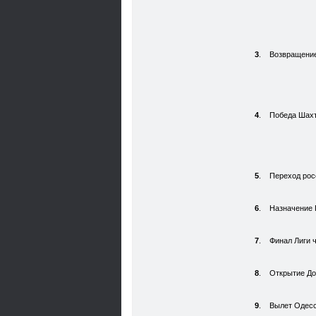
3
.
Возвращение
4
.
Победа Шахт
5
.
Переход рос
6
.
Назначение 
7
.
Финал Лиги 
8
.
Открытие Д
9
.
Вылет Одесс