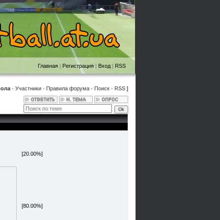
Главная
|
Регистрация
|
Вход
|
RSS
бола
·
Участники
·
Правила форума
·
Поиск
·
RSS
]
[20.00%]
[80.00%]