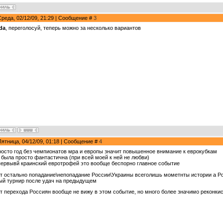
Среда, 02/12/09, 21:29 | Сообщение #
3
da
, переголосуй, теперь можно за несколько вариантов
Пятница, 04/12/09, 01:18 | Сообщение #
4
росто год без чемпионатов мра и европы значит повышенное внимание к еврокубкам
 была просто фантастична (при всей моей к ней не любви)
первывй краинский евротрофей это вообще беспорно главное событие
т остально попадание\непопадание России\Украины всеголишь мометнты истории а Ро
ый турнир после удач на предыдущем
т перехода Россиян вообще не вижу в этом событие, но много более значимо реконкиса