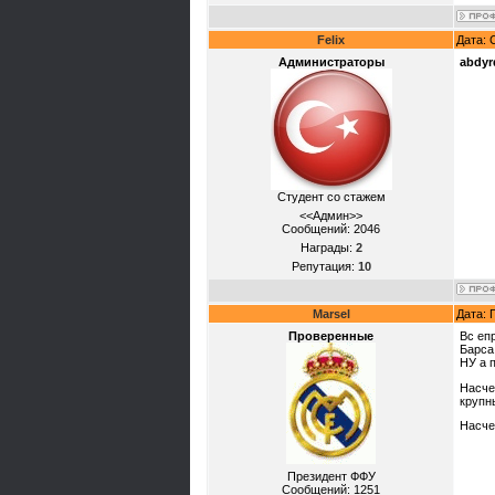
Felix
Дата: 
Администраторы
abdyr
Студент со стажем
<<Админ>>
Сообщений:
2046
Награды:
2
Репутация:
10
Marsel
Дата: 
Проверенные
Вс еп
Барса
НУ а 
Насче
крупн
Насче
Президент ФФУ
Сообщений:
1251