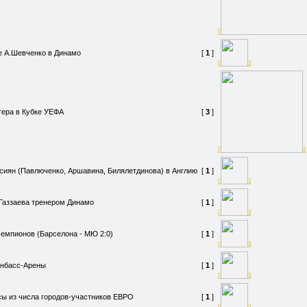
 А.Шевченко в Динамо
[
1
]
ера в Кубке УЕФА
[
3
]
сиян (Павлюченко, Аршавина, Билялетдинова) в Англию
[
1
]
Газзаева тренером Динамо
[
1
]
чемпионов (Барселона - МЮ 2:0)
[
1
]
онбасс-Арены
[
1
]
ы из числа городов-участников ЕВРО
[
1
]