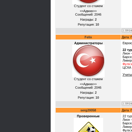
Студент со стажем
<<Админ>>
Сообщений:
2046
Награды:
2
Репутация:
10
Felix
Дата: 
Администраторы
Еврок
22 ту
Лион 
Барсе
Ливер
Фулхэ
ЦСКА 
Учиты
Студент со стажем
<<Админ>>
Сообщений:
2046
Награды:
2
Репутация:
10
serg20058
Дата: 
Проверенные
22 тур
Лион 
Барсе
Ливер
Фулхэ