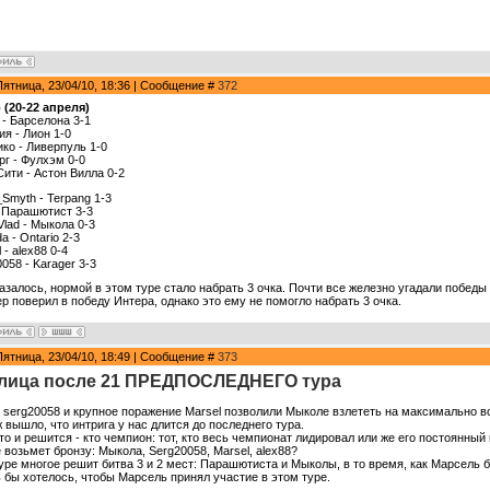
Пятница, 23/04/10, 18:36 | Сообщение #
372
р (20-22 апреля)
 - Барселона 3-1
ия - Лион 1-0
ико - Ливерпуль 1-0
рг - Фулхэм 0-0
Сити - Астон Вилла 0-2
_Smyth - Terpang 1-3
- Парашютист 3-3
Vlad - Мыкола 0-3
a - Ontario 2-3
 - alex88 0-4
058 - Karager 3-3
казалось, нормой в этом туре стало набрать 3 очка. Почти все железно угадали победы
ер поверил в победу Интера, однако это ему не помогло набрать 3 очка.
Пятница, 23/04/10, 18:49 | Сообщение #
373
лица после 21 ПРЕДПОСЛЕДНЕГО тура
 serg20058 и крупное поражение Marsel позволили Мыколе взлететь на максимально в
ж вышло, что интрига у нас длится до последнего тура.
 то и решится - кто чемпион: тот, кто весь чемпионат лидировал или же его постоянны
 возьмет бронзу: Мыкола, Serg20058, Marsel, alex88?
туре многое решит битва 3 и 2 мест: Парашютиста и Мыколы, в то время, как Марсель 
 бы хотелось, чтобы Марсель принял участие в этом туре.