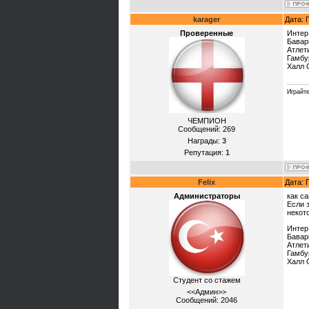
karager
Дата: 
Проверенные
Интер
Бавар
Атлет
Гамбу
Халл 
Играйте
ЧЕМПИОН
Сообщений:
269
Награды:
3
Репутация:
1
Felix
Дата: 
Администраторы
как с
Если 
некот
Интер
Бавар
Атлет
Гамбу
Халл 
Студент со стажем
<<Админ>>
Сообщений:
2046