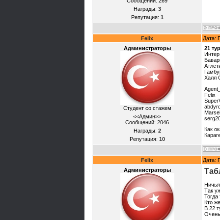
Сообщений:
269
Награды:
3
Репутация:
1
Felix
Дата: 
Администраторы
21 ту
Интер
Бавар
Атлет
Гамбу
Халл 
Agent
Felix 
Super
abdyrd
Студент со стажем
Marsel
<<Админ>>
serg20
Сообщений:
2046
Как о
Награды:
2
Караг
Репутация:
10
Felix
Дата: 
Администраторы
Таб
Ничья
Так у
Тогда
Кто же
В 22 
Очень