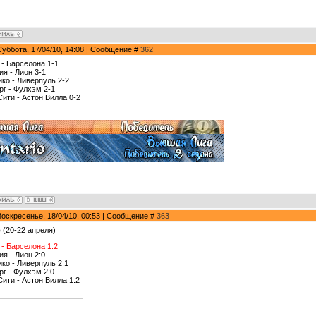
Суббота, 17/04/10, 14:08 | Сообщение #
362
 - Барселона 1-1
ия - Лион 3-1
ико - Ливерпуль 2-2
рг - Фулхэм 2-1
Сити - Астон Вилла 0-2
Воскресенье, 18/04/10, 00:53 | Сообщение #
363
р
(20-22 апреля)
 - Барселона 1:2
я - Лион 2:0
ико - Ливерпуль 2:1
рг - Фулхэм 2:0
Сити - Астон Вилла 1:2