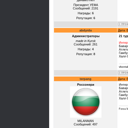
Динамо'mеn
Президент УЕФА
Сообщений:
2191
Награды:
6
Репутация:
6
abdyrda
Дата: 
Администраторы
21 ту
made in Kursk
Интер
Сообщений:
261
Бавари
Награды:
4
Атлет
Гамбу
Репутация:
8
Халл 
vkonta
terpang
Дата: 
Россонери
Интер 
Бавари
Атлет
Гамбу
Халл 
Forza M
MILANMAN
Сообщений:
497