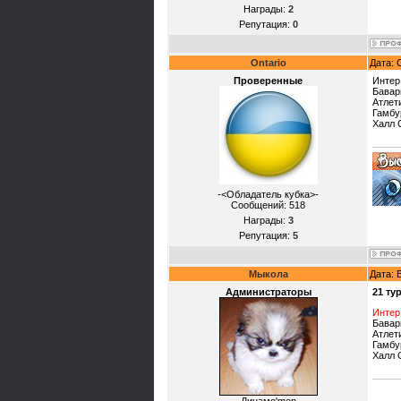
Награды:
2
Репутация:
0
Ontario
Дата: 
Проверенные
Интер
Бавар
Атлет
Гамбу
Халл 
-<Обладатель кубка>-
Сообщений:
518
Награды:
3
Репутация:
5
Мыкола
Дата: 
Администраторы
21 ту
Интер
Бавари
Атлет
Гамбу
Халл 