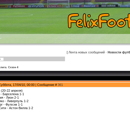
[
Лента новых сообщений
·
Новости фут
»
лига. Сезон 4
Суббота, 17/04/10, 00:00 | Сообщение #
361
 (20-22 апреля)
 - Барселона 1-1
ия - Лион 2-1
ико - Ливерпуль 1-2
рг - Фулхэм 1-1
Сити - Астон Вилла 1-2