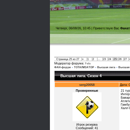
Четверг, 06/08/26, 10:45 |
Приветствую Вас
Фанат
25
Страница
25
из
27
«
1
2
…
23
24
26
27
Модератор форума:
Felix
ФАН-форум
»
ТОТАЛИЗАТОР
»
Высшая лига
»
Высшая 
Высшая лига. Сезон 4
serg20058
Дата: 
Проверенные
21 тур
Интер
Бавар
Атлет
Гамбу
Халл 
Игрок резерва
Сообщений:
41