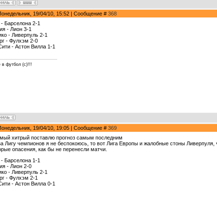
Понедельник, 19/04/10, 15:52 | Сообщение #
368
 - Барселона 2-1
ия - Лион 3-1
ико - Ливерпуль 2-1
рг - Фулхэм 2-0
Сити - Астон Вилла 1-1
 в футбол (с)!!!
Понедельник, 19/04/10, 19:05 | Сообщение #
369
амый хитрый поставлю прогноз самым последним
за Лигу чемпионов я не беспокоюсь, то вот Лига Европы и жалобные стоны Ливерпуля,
орые опасения, как бы не перенесли матчи.
 - Барселона 1-1
ия - Лион 2-0
ико - Ливерпуль 2-1
рг - Фулхэм 2-1
Сити - Астон Вилла 0-1