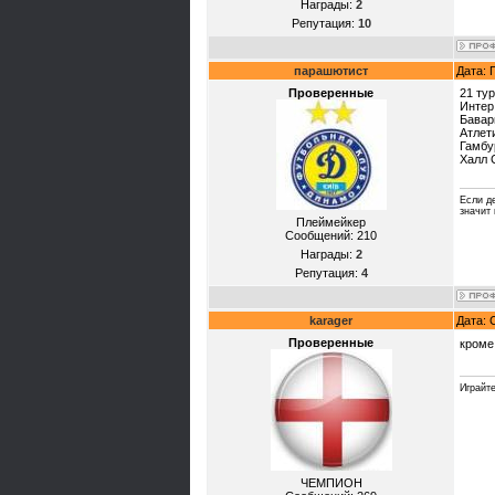
Награды:
2
Репутация:
10
парашютист
Дата: 
Проверенные
21 тур
Интер
Бавар
Атлет
Гамбу
Халл 
Если де
значит 
Плеймейкер
Сообщений:
210
Награды:
2
Репутация:
4
karager
Дата: 
Проверенные
кроме
Играйте
ЧЕМПИОН