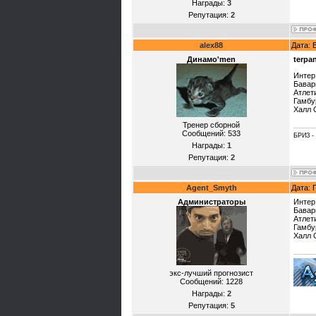
Награды:
3
Репутация:
2
alex88
Дата: 
Динамо'mеn
terpa
Интер
Бавар
Атлет
Гамбу
Халл 
Тренер сборной
Сообщений:
533
БРИЗ -
Награды:
1
Репутация:
2
Agent_Smyth
Дата: 
Администраторы
Интер
Бавар
Атлет
Гамбу
Халл 
экс-лучший прогнозист
Сообщений:
1228
Награды:
2
Репутация:
5