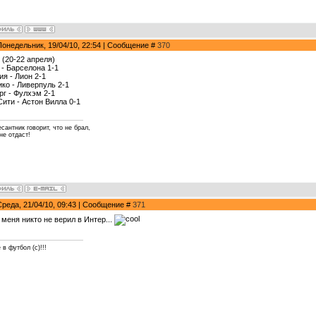
Понедельник, 19/04/10, 22:54 | Сообщение #
370
 (20-22 апреля)
 - Барселона 1-1
ия - Лион 2-1
ико - Ливерпуль 2-1
рг - Фулхэм 2-1
Сити - Астон Вилла 0-1
сантник говорит, что не брал,
не отдаст!
Среда, 21/04/10, 09:43 | Сообщение #
371
 меня никто не верил в Интер...
 в футбол (с)!!!