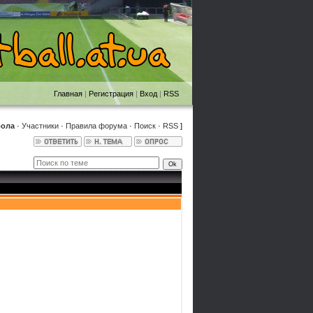
Главная
|
Регистрация
|
Вход
|
RSS
бола
·
Участники
·
Правила форума
·
Поиск
·
RSS
]