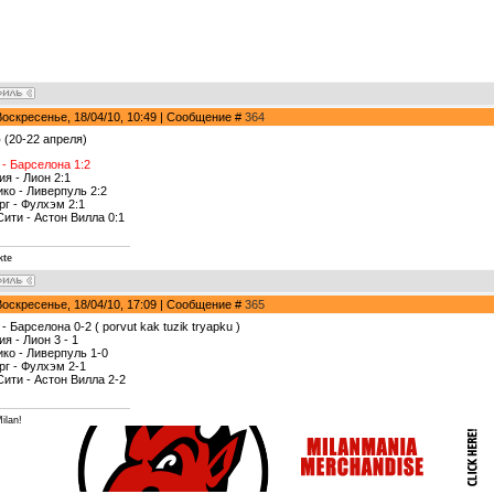
Воскресенье, 18/04/10, 10:49 | Сообщение #
364
р
(20-22 апреля)
 - Барселона 1:2
я - Лион 2:1
ико - Ливерпуль 2:2
рг - Фулхэм 2:1
Сити - Астон Вилла 0:1
kte
Воскресенье, 18/04/10, 17:09 | Сообщение #
365
- Барселона 0-2 ( porvut kak tuzik tryapku )
я - Лион 3 - 1
ико - Ливерпуль 1-0
рг - Фулхэм 2-1
Сити - Астон Вилла 2-2
ilan!