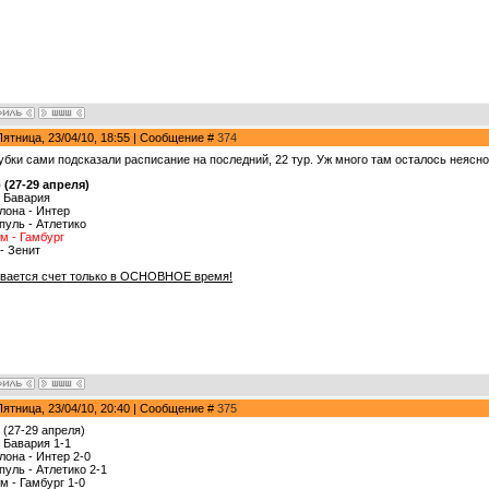
Пятница, 23/04/10, 18:55 | Сообщение #
374
убки сами подсказали расписание на последний, 22 тур. Уж много там осталось неясно
р (27-29 апреля)
- Бавария
лона - Интер
пуль - Атлетико
м - Гамбург
- Зенит
вается счет только в ОСНОВНОЕ время!
Пятница, 23/04/10, 20:40 | Сообщение #
375
 (27-29 апреля)
- Бавария 1-1
лона - Интер 2-0
пуль - Атлетико 2-1
м - Гамбург 1-0