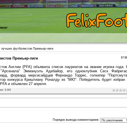
анат
т лучших футболистов Премьер-лиги
листов Премьер-лиги
17:3
ов Англии (PFA) объявила список лауреатов на звание игрока года. 
Арсенала" Эммануэль Адебайор, его одноклубник Сеск Фабрегас
рард, форвард мерсисайдцев Фернандо Торрес, голкипер "Портсмута
ор конкурса Криштиану Роналду из "МЮ". Победитель будет избран 
 PFA и объявлен 27 апреля.
инг
:
0.0
/
0
Порядок вывода комментариев: