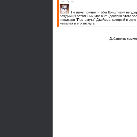
0
Не вижу причин, чтобы Криштиану не удер
Каждый из остальных мог быть достоин этого зва
и вратаря "Портсмута" Джеймса, который в одно 
немалая и его заслуга.
Добавлять комме