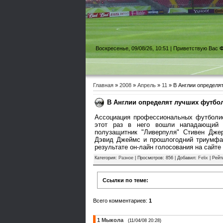
Воскресенье, 09/08/26, 10:51 |
Приветствую Вас
Ф
Главная
»
2008
»
Апрель
»
11
» В Англии определя
В Англии определят лучших футбо
Ассоциация профессиональных футболист
этот раз в него вошли нападающий "
полузащитник "Ливерпуля" Стивен Дже
Дэвид Джеймс и прошлогодний триумфат
результате он-лайн голосования на сайте
Категория
:
Разное
|
Просмотров
: 856 |
Добавил
:
Felix
|
Рейт
Ссылки по теме:
Всего комментариев
:
1
1
Мыкола
(11/04/08 20:28)