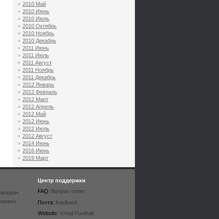
2010 Май
2010 Июнь
2010 Июль
2010 Октябрь
2010 Ноябрь
2010 Декабрь
2011 Июнь
2011 Июль
2011 Август
2011 Ноябрь
2011 Декабрь
2012 Январь
2012 Февраль
2012 Март
2012 Апрель
2012 Май
2012 Июнь
2012 Июль
2012 Август
2014 Июнь
2016 Июнь
2019 Март
Центр поддержки
FAQ:
Вопрос-ответ
рилович
гиевич
Почта:
feedback
Website:
Izmail Football