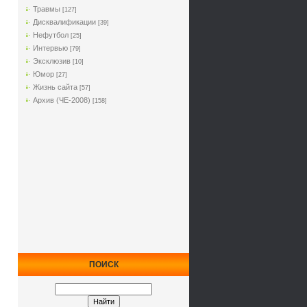
Травмы
[127]
Дисквалификации
[39]
Нефутбол
[25]
Интервью
[79]
Эксклюзив
[10]
Юмор
[27]
Жизнь сайта
[57]
Архив (ЧЕ-2008)
[158]
ПОИСК