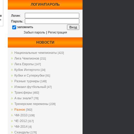
ЛОГИН/ПАРОЛЬ
ов
Логин:
ь
Пароль:
запомнить
Забыл пароль
|
Регистрация
НОВОСТИ
Национальные чемпионаты
[422]
Лига Чемпионов
[211]
Лига Европы
[147]
Кубок Интертото
[24]
Кубки и Суперкубки
[91]
Разные турниры
[148]
Измаил футбольный
[47]
Трансферы
[482]
А вы знали?
[78]
Тренерские перемены
[228]
Разное
[562]
ЧМ-2010
[108]
ЧЕ-2012
[117]
ЧМ-2014
[4]
Cкандалы
[176]