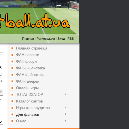
Главная
|
Регистрация
|
Вход
|
RSS
Главная страница
ФАН-новости
1
ФАН-форум
В
ФАН-библиотека
,
ФАН-файлотека
"
в
ФАН-галерея
Онлайн игры
ТОТАЛИЗАТОР
Каталог сайтов
Игры для эрудитов
Для фанатов
О нас