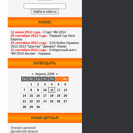
АНОНС
12 июня 2014 года -
Старт ЧМ-2014
20 сентября 2012 года -
Первый тур Лиги
Европы
23 сентября 2012 года -
1/16 Кубка Украины
2012-2013 "Шахтер"-"Динамо" (Киев)
11 сентября 2012 года -
Отборочный матч
ЧМ-2014 Англия - Украина
КАЛЕНДАРЬ
«
Апрель 2008
»
Пн
Вт
Ср
Чт
Пт
Сб
Вс
1
2
3
4
5
6
7
8
9
10
11
12
13
14
15
16
17
18
19
20
21
22
23
24
25
26
27
28
29
30
НАШИ ДРУЗЬЯ
Измаил деловой
Дунайский форум