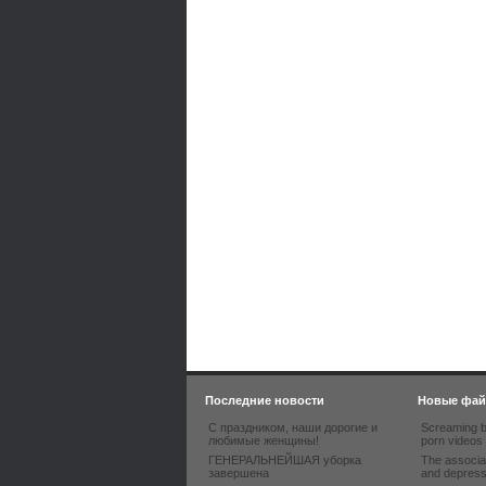
Последние новости
Новые фа
С праздником, наши дорогие и
Screaming b
любимые женщины!
porn videos
ГЕНЕРАЛЬНЕЙШАЯ уборка
The associa
завершена
and depres