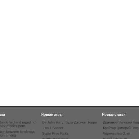
йлы
Новые игры
Новые статьи
londe tied and raped hd
Be John Terry: Будь Джоном Терри
Драганов Валерий Гав
 sex movies porn
1 on 1 Soccer
Кройтор Григорий Геор
tion between loneliness
Super Free Kicks
Чернявский Олег
sion among