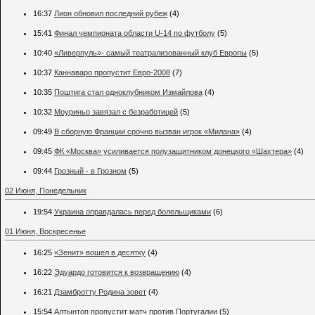
16:37
Лион обновил последний рубеж
(4)
15:41
Финал чемпионата области U-14 по футболу
(5)
10:40
«Ливерпуль»- самый театрализованный клуб Европы
(5)
10:37
Каннаваро пропустит Евро-2008
(7)
10:35
Поштига стал одноклубником Измайлова
(4)
10:32
Моуриньо завязал с безработицей
(5)
09:49
В сборную Франции срочно вызван игрок «Милана»
(4)
09:45
ФК «Москва» усиливается полузащитником донецкого «Шахтера»
(4)
09:44
Грозный - в Грозном
(5)
02 Июня, Понедельник
19:54
Украина оправдалась перед болельщиками
(6)
01 Июня, Воскресенье
16:25
«Зенит» вошел в десятку
(4)
16:22
Эдуардо готовится к возвращению
(4)
16:21
Дзамбротту Родина зовет
(4)
15:54
Алтынтоп пропустит матч против Португалии
(5)