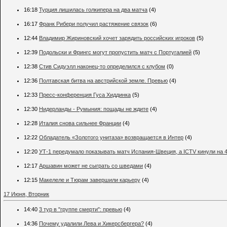
16:18
Турция лишилась голкипера на два матча
(4)
16:17
Франк Рибери получил растяжение связок
(6)
12:44
Владимир Жириновский хочет зарядить российских игроков
(5)
12:39
Подольски и Фрингс могут пропустить матч с Португалией
(5)
12:38
Стив Сидуэлл наконец-то определился с клубом
(0)
12:36
Полтавская битва на австрийской земле. Превью
(4)
12:33
Пресс-конференция Гуса Хиддинка
(5)
12:30
Нидерланды - Румыния: пощады не ждите
(4)
12:28
Италия снова сильнее Франции
(4)
12:22
Обладатель «Золотого унитаза» возвращается в Интер
(4)
12:20
УТ-1 передумало показывать матч Испания-Швеция, а ICTV кинули на 
12:17
Аршавин может не сыграть со шведами
(4)
12:15
Макелеле и Тюрам завершили карьеру
(4)
17 Июня, Вторник
14:40
3 тур в "группе смерти": превью
(4)
14:36
Почему удалили Лева и Хикерсбергера?
(4)