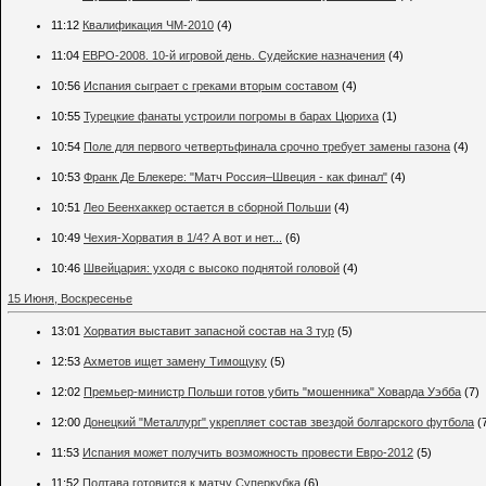
11:12
Квалификация ЧМ-2010
(4)
11:04
ЕВРО-2008. 10-й игровой день. Судейские назначения
(4)
10:56
Испания сыграет с греками вторым составом
(4)
10:55
Турецкие фанаты устроили погромы в барах Цюриха
(1)
10:54
Поле для первого четвертьфинала срочно требует замены газона
(4)
10:53
Франк Де Блекере: "Матч Россия–Швеция - как финал"
(4)
10:51
Лео Беенхаккер остается в сборной Польши
(4)
10:49
Чехия-Хорватия в 1/4? А вот и нет...
(6)
10:46
Швейцария: уходя с высоко поднятой головой
(4)
15 Июня, Воскресенье
13:01
Хорватия выставит запасной состав на 3 тур
(5)
12:53
Ахметов ищет замену Тимощуку
(5)
12:02
Премьер-министр Польши готов убить "мошенника" Ховарда Уэбба
(7)
12:00
Донецкий "Металлург" укрепляет состав звездой болгарского футбола
(
11:53
Испания может получить возможность провести Евро-2012
(5)
11:52
Полтава готовится к матчу Суперкубка
(6)