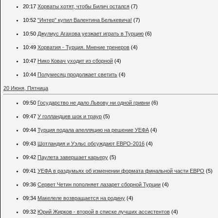
20:17
Хорваты хотят, чтобы Билич остался
(7)
10:52
"Интер" купил Валентина Белькевича!
(7)
10:50
Джулиус Агахова уезжает играть в Турцию
(6)
10:49
Хорватия - Турция. Мнение тренеров
(4)
10:47
Нико Ковач уходит из сборной
(4)
10:44
Полумесяц продолжает светить
(4)
20 Июня, Пятница
09:50
Государство не дало Львову ни одной гривни
(6)
09:47
У голландцев шок и траур
(5)
09:44
Турция подала апелляцию на решение УЕФА
(4)
09:43
Шотландия и Уэльс обсуждают ЕВРО-2016
(4)
09:42
Паулета завершает карьеру
(5)
09:41
УЕФА в раздумьях об изменении формата финальной части ЕВРО
(5)
09:36
Сервет Четин пополняет лазарет сборной Турции
(4)
09:34
Макелеле возвращается на родину
(4)
09:32
Юрий Жирков - второй в списке лучших ассистентов
(4)