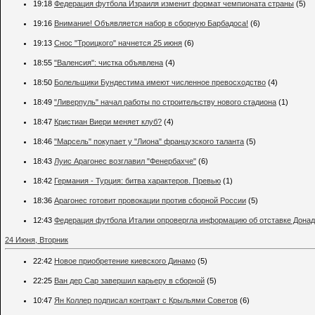
19:18
Федерация футбола Израиля изменит формат чемпионата страны
(5)
19:16
Внимание! Объявляется набор в сборную Барбадоса!
(6)
19:13
Снос "Троицкого" начнется 25 июня
(6)
18:55
"Валенсия": чистка объявлена
(4)
18:50
Болельщики Бундестима имеют численное превосходство
(4)
18:49
"Ливерпуль" начал работы по строительству нового стадиона
(1)
18:47
Кристиан Виери меняет клуб?
(4)
18:46
"Марсель" покупает у "Лиона" французcкого таланта
(5)
18:43
Луис Арагонес возглавил "Фенербахче"
(6)
18:42
Германия - Турция: битва характеров. Превью
(1)
18:36
Арагонес готовит провокации против сборной России
(5)
12:43
Федерация футбола Италии опровергла информацию об отставке Дона
24 Июня, Вторник
22:42
Новое приобретение киевского Динамо
(5)
22:25
Ван дер Сар завершил карьеру в сборной
(5)
10:47
Ян Коллер подписал контракт с Крыльями Советов
(6)