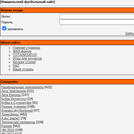
[
Измаильский футбольный сайт
]
Форма входа
Логин:
Пароль:
запомнить
Забыл
Меню сайта
Главная страница
ФАН-форум
ТОТАЛИЗАТОР
Игры для эрудитов
Каталог статей
FAQ
Ваши отзывы
Categories
Национальные чемпионаты
[422]
Лига Чемпионов
[211]
Лига Европы
[147]
Кубок Интертото
[24]
Кубки и Суперкубки
[91]
Разные турниры
[148]
Измаил футбольный
[47]
Трансферы
[482]
А вы знали?
[78]
Тренерские перемены
[228]
Разное
[562]
ЧМ-2010
[108]
ЧЕ-2012
[117]