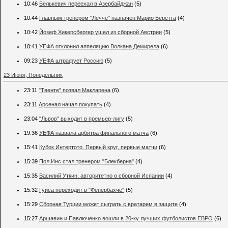
10:46
Белькевич переехал в Азербайджан
(5)
10:44
Главным тренером "Лечче" назначен Марио Беретта
(4)
10:42
Йозеф Хикерсбергер ушел из сборной Австрии
(5)
10:41
УЕФА отклонил аппеляцию Волкана Демирела
(6)
09:23
УЕФА штрафует Россию
(5)
23 Июня, Понедельник
23:11
"Твенте" позвал Макларена
(6)
23:11
Арсенал начал покупать
(4)
23:04
"Львов" выходит в премьер-лигу
(5)
19:36
УЕФА назвала арбитра финального матча
(6)
15:41
Кубок Интертото. Первый круг, первые матчи
(6)
15:39
Пол Инс стал тренером "Блекберна"
(4)
15:35
Василий Уткин: авторитетно о сборной Испании
(4)
15:32
Гуиса переходит в "Фенербахче"
(5)
15:29
Сборная Турции может сыграть с вратарем в защите
(4)
15:27
Аршавин и Павлюченко вошли в 20-ку лучших футболистов ЕВРО
(6)