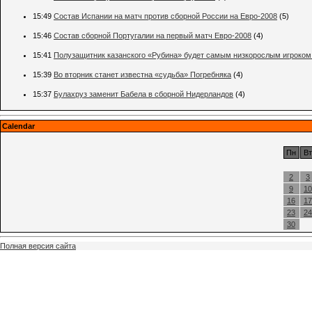
15:49
Состав Испании на матч против сборной России на Евро-2008
(5)
15:46
Состав сборной Португалии на первый матч Евро-2008
(4)
15:41
Полузащитник казанского «Рубина» будет самым низкорослым игроком
15:39
Во вторник станет известна «судьба» Погребняка
(4)
15:37
Булахруз заменит Бабела в сборной Нидерландов
(4)
Calendar
Пн
Вт
2
3
9
10
16
17
23
24
30
Полная версия сайта