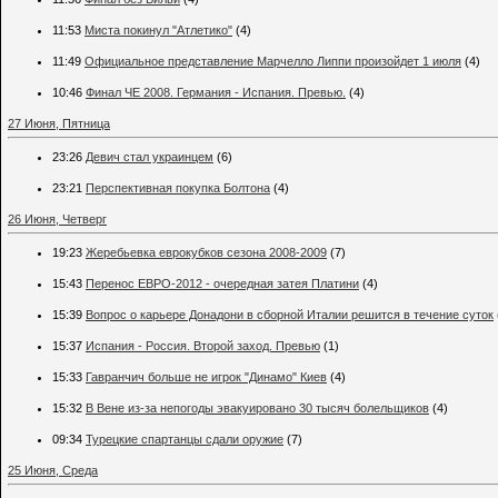
11:53
Миста покинул "Атлетико"
(4)
11:49
Официальное представление Марчелло Липпи произойдет 1 июля
(4)
10:46
Финал ЧЕ 2008. Германия - Испания. Превью.
(4)
27 Июня, Пятница
23:26
Девич стал украинцем
(6)
23:21
Перспективная покупка Болтона
(4)
26 Июня, Четверг
19:23
Жеребьевка еврокубков сезона 2008-2009
(7)
15:43
Перенос ЕВРО-2012 - очередная затея Платини
(4)
15:39
Вопрос о карьере Донадони в сборной Италии решится в течение суток
15:37
Испания - Россия. Второй заход. Превью
(1)
15:33
Гавранчич больше не игрок "Динамо" Киев
(4)
15:32
В Вене из-за непогоды эвакуировано 30 тысяч болельщиков
(4)
09:34
Турецкие спартанцы сдали оружие
(7)
25 Июня, Среда