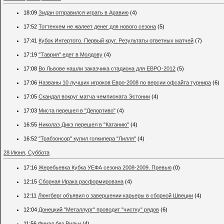
18:09
Зидан отправился играть в Аравию
(4)
17:52
Тоттенхем не жалеет денег для нового сезона
(5)
17:41
Кубок Интертото. Первый круг. Результаты ответных матчей
(7)
17:19
"Таврия" едет в Молдову
(4)
17:08
Во Львове нашли заказчика стадиона для ЕВРО-2012
(5)
17:06
Названы 10 лучших игроков Евро-2008 по версии офсайта турнира
(6)
17:05
Скандал вокруг матча чемпионата Эстонии
(4)
17:03
Миста перешел в "Депортиво"
(4)
16:55
Николаэ Дикэ перешел в "Катанию"
(4)
16:52
"Трабзонсор" купил голкипера "Лилля"
(4)
28 Июня, Суббота
17:16
Жеребьевка Кубка УЕФА сезона 2008-2009. Превью
(0)
12:15
Сборная Ирака расформирована
(4)
12:11
Люнгберг объявил о завершении карьеры в сборной Швеции
(4)
12:04
Донецкий "Металлург" проводит "чистку" рядов
(6)
11:56
Финал без Вильи
(4)