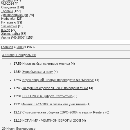
ЧМ-2014
[4]
Cкандалы
[176]
Травмы
[127]
Дисквалификации
[39]
Нефутбол
[25]
Интервью
[79]
Эксклюзив
[10]
Юмор
[27]
Жизнь сайта
[57]
Архив (ЧЕ-2008)
[158]
Главная
»
2008
»
Июнь
30 Июня, Понедельник
17:59
Нихат выбыл на четыре месяца
(4)
12:54
Жеребьевка на носу
(4)
12:47
Игрок сборной Швеции переходит в ФК "Москва"
(4)
12:45
10 лучших игроков ЧЕ-2008 по версии УЕФА
(4)
12:31
ЕВРО-2008 в цифрах. Статистика
(5)
12:23
Финал ЕВРО-2008 в глазах его участников
(4)
12:17
Cимволическая сборная EВРО-2008 по версии Reuters
(6)
12:15
ИСПАНИЯ - ЧЕМПИОН ЕВРОПЫ 2008!
(4)
29 Июня, Воскресенье