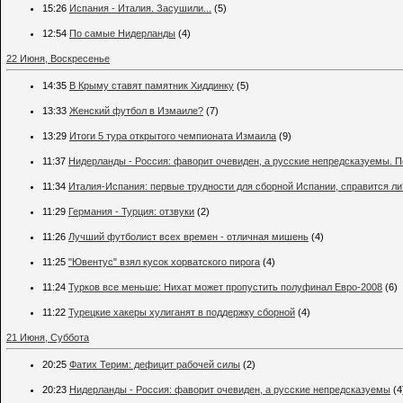
15:26
Испания - Италия. Засушили...
(5)
12:54
По самые Нидерланды
(4)
22 Июня, Воскресенье
14:35
В Крыму ставят памятник Хиддинку
(5)
13:33
Женский футбол в Измаиле?
(7)
13:29
Итоги 5 тура открытого чемпионата Измаила
(9)
11:37
Нидерланды - Россия: фаворит очевиден, а русские непредсказуемы. 
11:34
Италия-Испания: первые трудности для сборной Испании, справится ли
11:29
Германия - Турция: отзвуки
(2)
11:26
Лучший футболист всех времен - отличная мишень
(4)
11:25
"Ювентус" взял кусок хорватского пирога
(4)
11:24
Турков все меньше: Нихат может пропустить полуфинал Евро-2008
(6)
11:22
Турецкие хакеры хулиганят в поддержку сборной
(4)
21 Июня, Суббота
20:25
Фатих Терим: дефицит рабочей силы
(2)
20:23
Нидерланды - Россия: фаворит очевиден, а русские непредсказуемы
(4