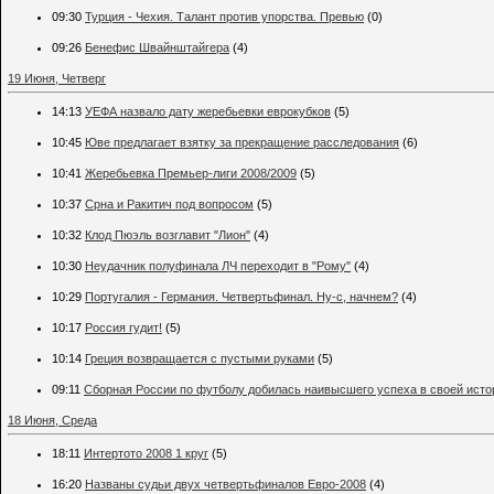
09:30
Турция - Чехия. Талант против упорства. Превью
(0)
09:26
Бенефис Швайнштайгера
(4)
19 Июня, Четверг
14:13
УЕФА назвало дату жеребьевки еврокубков
(5)
10:45
Юве предлагает взятку за прекращение расследования
(6)
10:41
Жеребьевка Премьер-лиги 2008/2009
(5)
10:37
Срна и Ракитич под вопросом
(5)
10:32
Клод Пюэль возглавит "Лион"
(4)
10:30
Неудачник полуфинала ЛЧ переходит в "Рому"
(4)
10:29
Португалия - Германия. Четвертьфинал. Ну-с, начнем?
(4)
10:17
Россия гудит!
(5)
10:14
Греция возвращается с пустыми руками
(5)
09:11
Сборная России по футболу добилась наивысшего успеха в своей исто
18 Июня, Среда
18:11
Интертото 2008 1 круг
(5)
16:20
Названы судьи двух четвертьфиналов Евро-2008
(4)