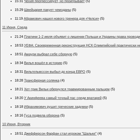
15:31
Чехия прогрессирует, но проигрывает
(5)
15:29
Швейцария пакует чемоданы
(5)
11:19
Абрамович нашел нового тренера для «Челси»
(5)
11 Июня, Среда
21:24
Платини 1-2 июля объявит о лишении Польши и Украины права проводи
18:53
УЕФА: Своевременная реконструкция НСК Олимпийский практически н
18:51
Амаури выбрал себе сборную
(5)
18:34
Вилья вошёл в историю
(5)
18:31
Вильгельмссон выбыл до конца ЕВРО
(5)
18:28
Трансферная солянка
(4)
18:21
Хет-трик Вильи обернулся травмированным пальцем
(5)
18:20
У Акинфеева самый точный пас среди вратарей
(5)
18:18
Ибрахимович рушит греческие задумки
(5)
18:16
Гуса подвела оборона
(5)
10 Июня, Вторник
18:51
Джефферсон Фарфан стал игроком "Шальке"
(4)