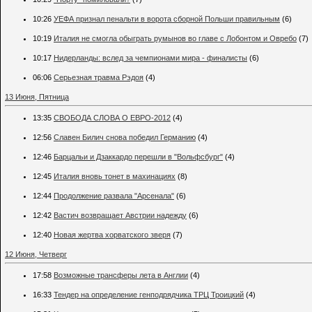
10:26
УЕФА признал пенальти в ворота сборной Польши правильным
(6)
10:19
Италия не смогла обыграть румынов во главе с Лобонтом и Овребо
(7)
10:17
Нидерланды: вслед за чемпионами мира - финалисты
(6)
06:06
Серьезная травма Рэдоя
(4)
13 Июня, Пятница
13:35
СВОБОДА СЛОВА О ЕВРО-2012
(4)
12:56
Славен Билич снова победил Германию
(4)
12:46
Барцальи и Дзаккардо перешли в "Вольфсбург"
(4)
12:45
Италия вновь тонет в махинациях
(8)
12:44
Продолжение развала "Арсенала"
(6)
12:42
Вастич возвращает Австрии надежду
(6)
12:40
Новая жертва хорватского зверя
(7)
12 Июня, Четверг
17:58
Возможные трансферы лета в Англии
(4)
16:33
Тендер на определение генподрядчика ТРЦ Троицкий
(4)