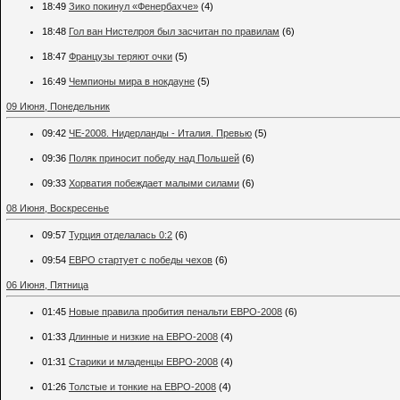
18:49
Зико покинул «Фенербахче»
(4)
18:48
Гол ван Нистелроя был засчитан по правилам
(6)
18:47
Французы теряют очки
(5)
16:49
Чемпионы мира в нокдауне
(5)
09 Июня, Понедельник
09:42
ЧЕ-2008. Нидерланды - Италия. Превью
(5)
09:36
Поляк приносит победу над Польшей
(6)
09:33
Хорватия побеждает малыми силами
(6)
08 Июня, Воскресенье
09:57
Турция отделалась 0:2
(6)
09:54
ЕВРО стартует с победы чехов
(6)
06 Июня, Пятница
01:45
Новые правила пробития пенальти ЕВРО-2008
(6)
01:33
Длинные и низкие на ЕВРО-2008
(4)
01:31
Старики и младенцы ЕВРО-2008
(4)
01:26
Толстые и тонкие на ЕВРО-2008
(4)