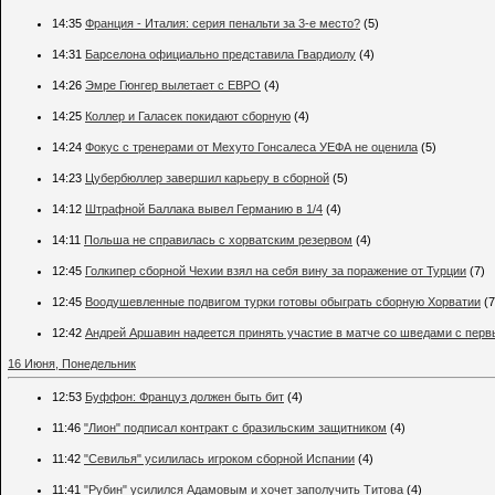
14:35
Франция - Италия: серия пенальти за 3-е место?
(5)
14:31
Барселона официально представила Гвардиолу
(4)
14:26
Эмре Гюнгер вылетает с ЕВРО
(4)
14:25
Коллер и Галасек покидают сборную
(4)
14:24
Фокус с тренерами от Мехуто Гонсалеса УЕФА не оценила
(5)
14:23
Цубербюллер завершил карьеру в сборной
(5)
14:12
Штрафной Баллака вывел Германию в 1/4
(4)
14:11
Польша не справилась с хорватским резервом
(4)
12:45
Голкипер сборной Чехии взял на себя вину за поражение от Турции
(7)
12:45
Воодушевленные подвигом турки готовы обыграть сборную Хорватии
(7
12:42
Андрей Аршавин надеется принять участие в матче со шведами с перв
16 Июня, Понедельник
12:53
Буффон: Француз должен быть бит
(4)
11:46
"Лион" подписал контракт с бразильским защитником
(4)
11:42
"Севилья" усилилась игроком сборной Испании
(4)
11:41
"Рубин" усилился Адамовым и хочет заполучить Титова
(4)