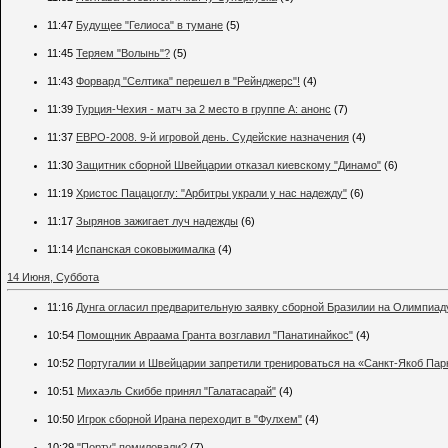
11:47
Будущее "Гелиоса" в тумане
(5)
11:45
Теряем "Волынь"?
(5)
11:43
Форвард "Селтика" перешел в "Рейнджерс"!
(4)
11:39
Турция-Чехия - матч за 2 место в группе А: анонс
(7)
11:37
ЕВРО-2008. 9-й игровой день. Судейские назначения
(4)
11:30
Защитник сборной Швейцарии отказал киевскому "Динамо"
(6)
11:19
Христос Пацацоглу: "Арбитры украли у нас надежду"
(6)
11:17
Зырянов зажигает луч надежды
(6)
11:14
Испанская соковыжималка
(4)
14 Июня, Суббота
11:16
Дунга огласил предварительную заявку сборной Бразилии на Олимпиад
10:54
Помощник Авраама Гранта возглавил "Панатинайкос"
(4)
10:52
Португалии и Швейцарии запретили тренироваться на «Санкт-Якоб Пар
10:51
Михаэль Скиббе принял "Галатасарай"
(4)
10:50
Игрок сборной Ирана переходит в "Фулхем"
(4)
10:29
"Порту" помиловали?
(7)