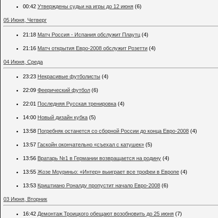
00:42
Утверждены судьи на игры до 12 июня
(6)
05 Июня, Четверг
21:18
Матч Россия - Испания обслужит Плаутц
(4)
21:16
Матч открытия Евро-2008 обслужит Розетти
(4)
04 Июня, Среда
23:23
Некрасивые футболисты
(4)
22:09
Феерический футбол
(6)
22:01
Последняя Русская тренировка
(4)
14:00
Новый дизайн кубка
(5)
13:58
Погребняк останется со сборной России до конца Евро-2008
(4)
13:57
Гаскойн окончательно «съехал с катушек»
(5)
13:56
Вратарь №1 в Германии возвращается на родину
(4)
13:55
Жозе Моуриньо: «Интер» выиграет все трофеи в Европе
(4)
13:53
Криштиано Роналду пропустит начало Евро-2008
(6)
03 Июня, Вторник
16:42
Демонтаж Троицкого обещают возобновить до 25 июня
(7)