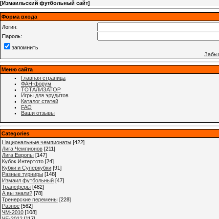
[
Измаильский футбольный сайт
]
Форма входа
Логин:
Пароль:
запомнить
Забыл
Меню сайта
Главная страница
ФАН-форум
ТОТАЛИЗАТОР
Игры для эрудитов
Каталог статей
FAQ
Ваши отзывы
Categories
Национальные чемпионаты
[422]
Лига Чемпионов
[211]
Лига Европы
[147]
Кубок Интертото
[24]
Кубки и Суперкубки
[91]
Разные турниры
[148]
Измаил футбольный
[47]
Трансферы
[482]
А вы знали?
[78]
Тренерские перемены
[228]
Разное
[562]
ЧМ-2010
[108]
ЧЕ-2012
[117]