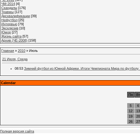
ЧМ-2014
[4]
Cкандалы
[176]
Травмы
[127]
Дисквалификации
[39]
Нефутбол
[25]
Интервью
[79]
Эксклюзив
[10]
Юмор
[27]
Жизнь сайта
[57]
Архив (ЧЕ-2008)
[158]
Главная
»
2010
»
Июль
21 Июля, Среда
08:53
Зимний футбол из Южной Африки. Итоги Чемпионата Мира по футболу 
Calendar
Пн
Вт
5
6
12
13
19
20
26
27
Полная версия сайта