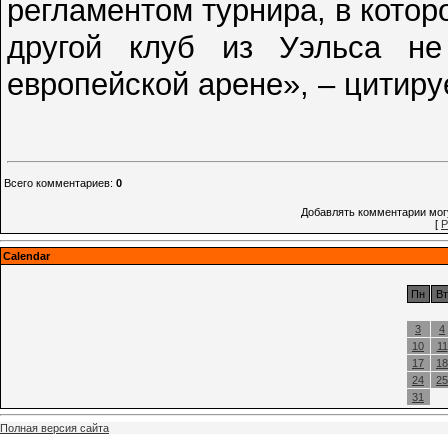
регламентом турнира, в кото
другой клуб из Уэльса не
европейской арене», – цитиру
Всего комментариев
:
0
Добавлять комментарии могу
[
Р
Calendar
Пн
Вт
3
4
10
11
17
18
24
25
31
Полная версия сайта