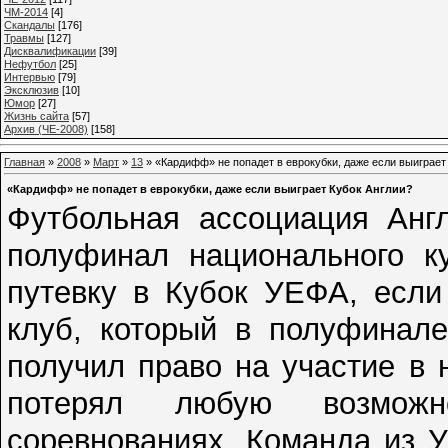
ЧМ-2014
[4]
Cкандалы
[176]
Травмы
[127]
Дисквалификации
[39]
Нефутбол
[25]
Интервью
[79]
Эксклюзив
[10]
Юмор
[27]
Жизнь сайта
[57]
Архив (ЧЕ-2008)
[158]
Главная
»
2008
»
Март
»
13
» «Кардифф» не попадет в еврокубки, даже если выиграет
«Кардифф» не попадет в еврокубки, даже если выиграет Кубок Англии?
Футбольная ассоциация Анг
полуфинал национального к
путевку в Кубок УЕФА, если
клуб, который в полуфинале
получил право на участие в 
потерял любую возможн
соревнованиях. Команда из 