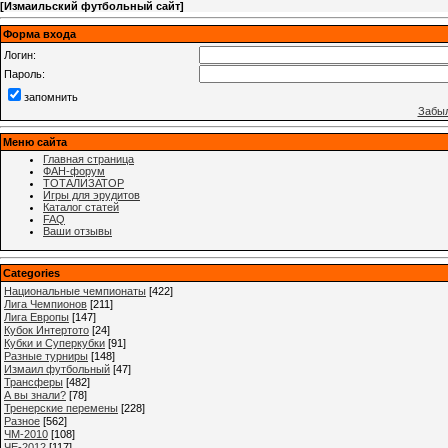
[
Измаильский футбольный сайт
]
Форма входа
Логин:
Пароль:
запомнить
Забыл
Меню сайта
Главная страница
ФАН-форум
ТОТАЛИЗАТОР
Игры для эрудитов
Каталог статей
FAQ
Ваши отзывы
Categories
Национальные чемпионаты
[422]
Лига Чемпионов
[211]
Лига Европы
[147]
Кубок Интертото
[24]
Кубки и Суперкубки
[91]
Разные турниры
[148]
Измаил футбольный
[47]
Трансферы
[482]
А вы знали?
[78]
Тренерские перемены
[228]
Разное
[562]
ЧМ-2010
[108]
ЧЕ-2012
[117]