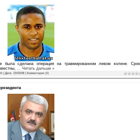
 была сделана операция на травмированном левом колене. Срок
звестны,
...
Читать дальше »
th
| Дата:
15/03/08
|
Комментарии (0)
президента