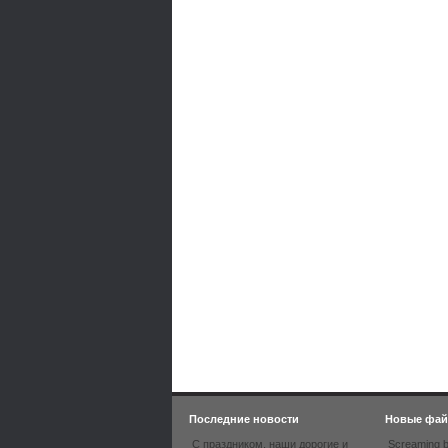
Последние новости
Новые фа
С праздником, наши дорогие и
Screaming b