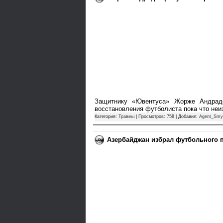
Защитнику «Ювентуса» Жорже Андраде
восстановления футболиста пока что неи
Категория:
Травмы
| Просмотров: 758 | Добавил:
Agent_Smy
Азербайджан избрал футбольного 