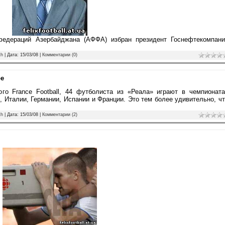
едераций Азербайджана (АФФА) избран президент Госнефтекомпани
th
| Дата:
15/03/08
|
Комментарии (0)
ре
ого France Football, 44 футболиста из «Реала» играют в чемпионат
, Италии, Германии, Испании и Франции. Это тем более удивительно, ч
th
| Дата:
15/03/08
|
Комментарии (2)