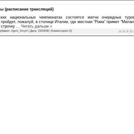
ы (расписание трансляций)
их национальных чемпионатах состоятся матчи очередных туров
пройдет, пожалуй, в столице Италии, где местная “Рома” примет “Милан
 строчку
...
Читать дальше »
Добавил:
Agent_Smyth
| Дата:
15/03/08
|
Комментарии (0)