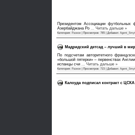
Президентом Ассоциации футбольных ф
Азербайджана Ро
...
Читать дальше »
Категория:
Разное
| Просмотров: 785 | Добавил:
Agent_Smy
Мадридский детсад – лучший в ми
По подсчетам авторитетного французск
«большой пятерки» – первенствах Англии
испанцы счи
...
Читать дальше »
Категория:
Разное
| Просмотров: 715 | Добавил:
Agent_Smy
Калоуда подписал контракт с ЦСКА