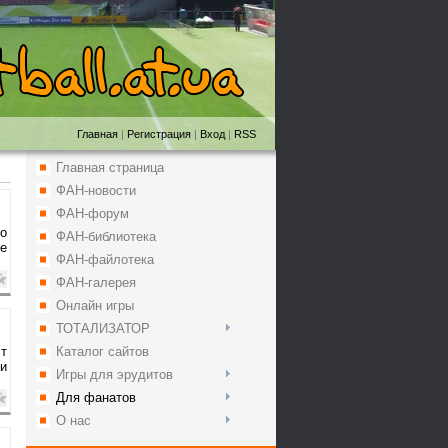
Главная
|
Регистрация
|
Вход
|
RSS
Главная страница
ФАН-новости
ФАН-форум
ло
ФАН-библиотека
те
ФАН-файлотека
ФАН-галерея
Онлайн игры
ТОТАЛИЗАТОР
ст
Каталог сайтов
Ни
Игры для эрудитов
Для фанатов
О нас