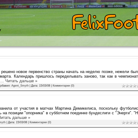
т
решено новое первенство страны начать на неделю позже, нежели бы
 марта. Календарь пришлось переделывать заново, так как в чемпиона
.
...
Читать дальше »
Добавил:
Agent_Smyth
| Дата:
15/03/08
|
Комментарии (0)
ранила от участия в матчах Мартина Демикелиса, поскольку футболи
 на позиции "опорника" в субботнем поединке бундеслиги с "Энерги". "
Читать дальше »
myth
| Дата:
15/03/08
|
Комментарии (0)