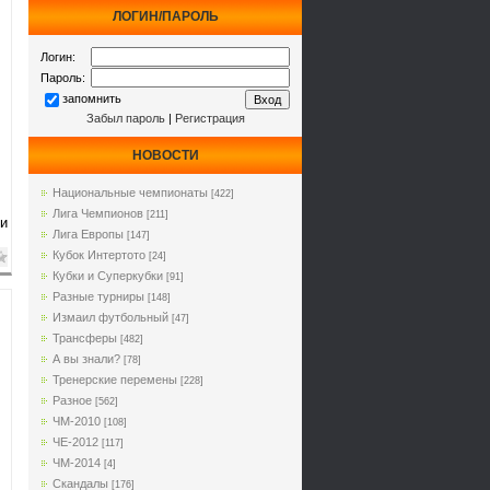
ЛОГИН/ПАРОЛЬ
Логин:
Пароль:
запомнить
Забыл пароль
|
Регистрация
НОВОСТИ
Национальные чемпионаты
[422]
Лига Чемпионов
[211]
и
Лига Европы
[147]
Кубок Интертото
[24]
Кубки и Суперкубки
[91]
Разные турниры
[148]
Измаил футбольный
[47]
Трансферы
[482]
А вы знали?
[78]
Тренерские перемены
[228]
Разное
[562]
ЧМ-2010
[108]
ЧЕ-2012
[117]
ЧМ-2014
[4]
Cкандалы
[176]