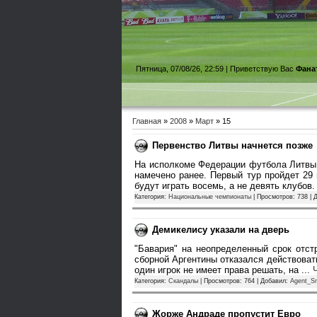
Пятница, 07/08/26, 22:59 |
Приветствую Вас
Фана
Главная
»
2008
»
Март
»
15
Первенство Литвы начнется позже
На исполкоме Федерации футбола Литвы 
намечено ранее. Первый тур пройдет 29
будут играть восемь, а не девять клубов
Категория:
Национальные чемпионаты
| Просмотров: 738 | 
Демикелису указали на дверь
"Бавария" на неопределенный срок отст
сборной Аргентины отказался действовать
один игрок не имеет права решать, на
...
Категория:
Cкандалы
| Просмотров: 764 | Добавил:
Agent_S
Жорже Андраде пропустит Евро