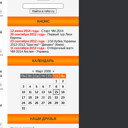
е
АНОНС
12 июня 2014 года -
Старт ЧМ-2014
й
20 сентября 2012 года -
Первый тур Лиги
Европы
23 сентября 2012 года -
1/16 Кубка Украины
2012-2013 "Шахтер"-"Динамо" (Киев)
11 сентября 2012 года -
Отборочный матч
ЧМ-2014 Англия - Украина
КАЛЕНДАРЬ
е
«
Март 2008
»
за
Пн
Вт
Ср
Чт
Пт
Сб
Вс
1
2
3
4
5
6
7
8
9
10
11
12
13
14
15
16
17
18
19
20
21
22
23
24
25
26
27
28
29
30
я
31
НАШИ ДРУЗЬЯ