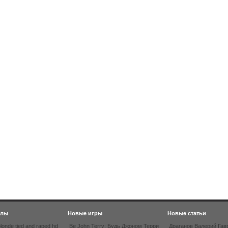
йлы
Новые игры
Новые статьи
londe tied and raped hd
Be John Terry: Будь Джоном Терри
Драганов Валерий Гав