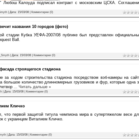
о" Любош Калоуда подписал контракт с московским ЦСКА. Соглашени
Smyth
| Дата:
15/03/08
|
Комментарии (0)
ечит названия 10 городов (фото)
ой стадии Кубка УЕФА-2007/08 публике был представлен официальны
uest Ball.
_Smyth
| Дата:
15/03/08
|
Комментарии (0)
 фасада строящегося стадиона
 за ходом строительства стадиона посредством вэб-камеры на сайт
на большое количество длинномерных грузовиков и фур, которые одна 
влетвор
...
Читать дальше »
th
| Дата:
15/03/08
|
Комментарии (0)
лием Кличко
 что первой защитой титула чемпиона мира в супертяжелом весе дл
ок с украинцем Виталием Кличко.
myth
| Дата:
15/03/08
|
Комментарии (0)