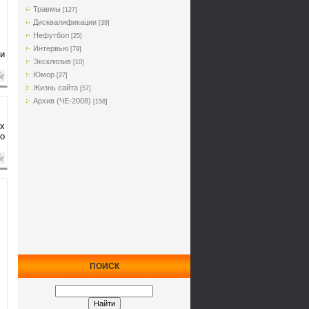
Травмы
[127]
Дисквалификации
[39]
Нефутбол
[25]
Интервью
[79]
и
Эксклюзив
[10]
Юмор
[27]
Жизнь сайта
[57]
Архив (ЧЕ-2008)
[158]
ах
то
ПОИСК