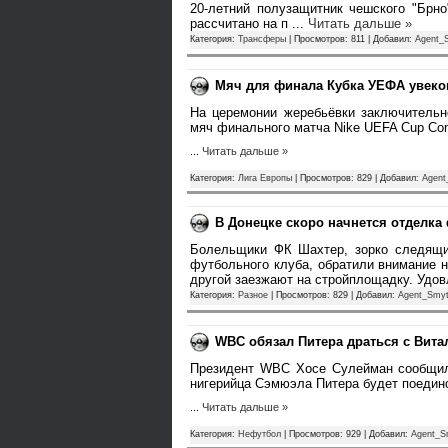
20-летний полузащитник чешского "Брн
рассчитано на п
...
Читать дальше »
Категория:
Трансферы
| Просмотров: 811 | Добавил:
Agent_
Мяч для финала Кубка УЕФА увеков
На церемонии жеребьёвки заключительн
мяч финального матча Nike UEFA Cup Conq
...
Читать дальше »
Категория:
Лига Европы
| Просмотров: 829 | Добавил:
Agent
В Донецке скоро начнется отделка
Болельщики ФК Шахтер, зорко следящие
футбольного клуба, обратили внимание 
другой заезжают на стройплощадку. Удо
Категория:
Разное
| Просмотров: 829 | Добавил:
Agent_Smy
WBC обязал Питера драться с Вита
Президент WBC Хосе Сулейман сообщил,
нигерийца Сэмюэла Питера будет поедин
...
Читать дальше »
Категория:
Нефутбол
| Просмотров: 929 | Добавил:
Agent_S