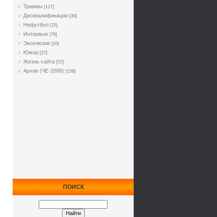
Травмы
[127]
Дисквалификации
[39]
Нефутбол
[25]
Интервью
[79]
Эксклюзив
[10]
Юмор
[27]
Жизнь сайта
[57]
Архив (ЧЕ-2008)
[158]
ПОИСК