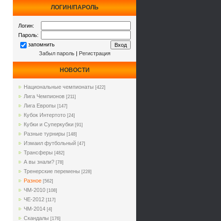
ЛОГИН/ПАРОЛЬ
Логин:
Пароль:
запомнить
Забыл пароль
|
Регистрация
НОВОСТИ
Национальные чемпионаты
[422]
Лига Чемпионов
[211]
Лига Европы
[147]
Кубок Интертото
[24]
Кубки и Суперкубки
[91]
Разные турниры
[148]
Измаил футбольный
[47]
Трансферы
[482]
А вы знали?
[78]
Тренерские перемены
[228]
Разное
[562]
ЧМ-2010
[108]
ЧЕ-2012
[117]
ЧМ-2014
[4]
Cкандалы
[176]