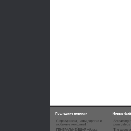
Последние новости
Новые фа
С праздником, наши дорогие и
Screaming b
любимые женщины!
porn videos
ГЕНЕРАЛЬНЕЙШАЯ уборка
The associa