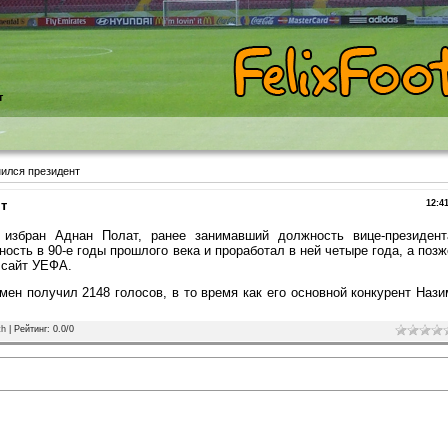
т
нился президент
т
12:4
" избран Аднан Полат, ранее занимавший должность вице-президент
ость в 90-е годы прошлого века и проработал в ней четыре года, а позж
 сайт УЕФА.
ен получил 2148 голосов, в то время как его основной конкурент Нази
th
|
Рейтинг
:
0.0
/
0