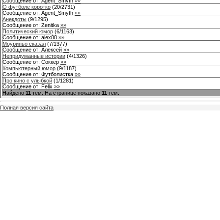
Сообщение от:
Agent_Smyth
»»
О футболе коротко
(
20
/
2731
)
Сообщение от:
Agent_Smyth
»»
Анекдоты
(
9
/
1295
)
Сообщение от:
Zenitka
»»
Политический юмор
(
6
/
1163
)
Сообщение от:
alex88
»»
Моуриньо сказал
(
7
/
1377
)
Сообщение от:
Алексей
»»
Непридуманные истории
(
4
/
1326
)
Сообщение от:
Соккер
»»
Компьютерный юмор
(
9
/
1187
)
Сообщение от:
Футболистка
»»
Про кино с улыбкой
(
1
/
1281
)
Сообщение от:
Felix
»»
Найдено
11
тем. На странице показано
11
тем.
Полная версия сайта