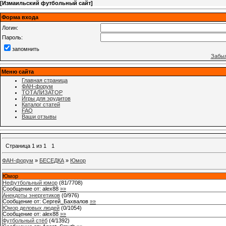
[
Измаильский футбольный сайт
]
Форма входа
Логин:
Пароль:
запомнить
Забыл
Меню сайта
Главная страница
ФАН-форум
ТОТАЛИЗАТОР
Игры для эрудитов
Каталог статей
FAQ
Ваши отзывы
Страница
1
из
1
1
ФАН-форум
»
БЕСЕДКА
»
Юмор
Юмор
Нефутбольный юмор
(
81
/
7708
)
Сообщение от:
alex88
»»
Анекдоты энергетиков
(
0
/
976
)
Сообщение от:
Сергей_Бахвалов
»»
Юмор деловых людей
(
0
/
1054
)
Сообщение от:
alex88
»»
Футбольный стёб
(
4
/
1392
)