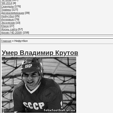
ЧМ-2014
[4]
Cкандалы
[176]
Травмы
[127]
Дисквалификации
[39]
Нефутбол
[25]
Интервью
[79]
Эксклюзив
[10]
Юмор
[27]
Жизнь сайта
[57]
Архив (ЧЕ-2008)
[158]
Главная
»
Нефутбол
Умер Владимир Крутов