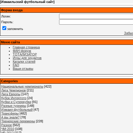
[
Измаильский футбольный сайт
]
Форма входа
Логин:
Пароль:
запомнить
Забыл
Меню сайта
Главная страница
ФАН-форум
ТОТАЛИЗАТОР
Игры для эрудитов
Каталог статей
FAQ
Ваши отзывы
Categories
Национальные чемпионаты
[422]
Лига Чемпионов
[211]
Лига Европы
[147]
Кубок Интертото
[24]
Кубки и Суперкубки
[91]
Разные турниры
[148]
Измаил футбольный
[47]
Трансферы
[482]
А вы знали?
[78]
Тренерские перемены
[228]
Разное
[562]
ЧМ-2010
[108]
ЧЕ-2012
[117]