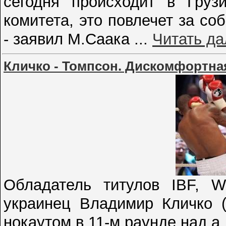
сегодня происходит в Грузи
комитета, это повлечет за с
- заявил М.Саака
...
Читать д
Кличко - Томпсон. Дискомфортна
Обладатель титулов IBF, 
украинец Владимир Кличко (
нокаутом в 11-м раунде над а