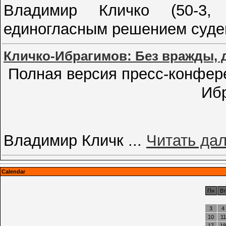
Владимир Кличко (50-3,
единогласным решением суде
Кличко-Ибрагимов: Без вражды, 
Полная версия пресс-конфер
Иб
Владимир Кличк
...
Читать да
Calendar
Пн
Вт
3
4
10
11
17
18