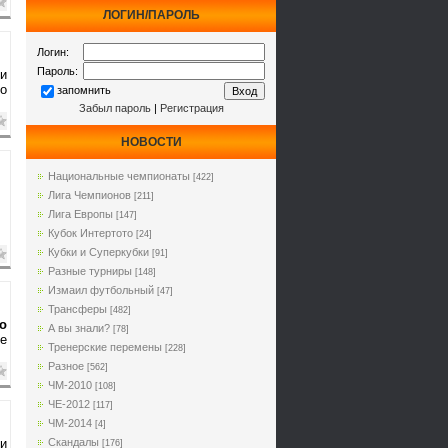
ЛОГИН/ПАРОЛЬ
Логин:
Пароль:
и
го
запомнить
Забыл пароль
|
Регистрация
НОВОСТИ
Национальные чемпионаты
[422]
Лига Чемпионов
[211]
Лига Европы
[147]
Кубок Интертото
[24]
Кубки и Суперкубки
[91]
Разные турниры
[148]
Измаил футбольный
[47]
Трансферы
[482]
о
А вы знали?
[78]
е
Тренерские перемены
[228]
Разное
[562]
ЧМ-2010
[108]
ЧЕ-2012
[117]
ЧМ-2014
[4]
и
Cкандалы
[176]