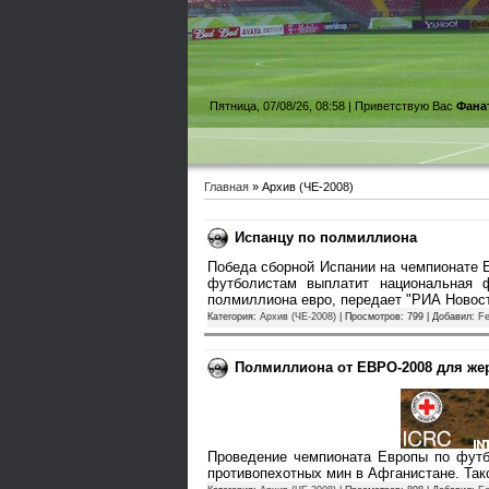
Пятница, 07/08/26, 08:58 |
Приветствую Вас
Фана
Главная
»
Архив (ЧЕ-2008)
Испанцу по полмиллиона
Победа сборной Испании на чемпионате 
футболистам выплатит национальная 
полмиллиона евро, передает "РИА Новос
Категория:
Архив (ЧЕ-2008)
| Просмотров: 799 | Добавил:
Fe
Полмиллиона от ЕВРО-2008 для же
Проведение чемпионата Европы по футб
противопехотных мин в Афганистане. Та