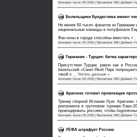
Категория:
Архив (ЧЕ-2008)
| Просмотров: 984 | Добавил:
A
Болельщики Бундестима имеют чи
Не менее 50 тысяч фанатов из Германии и
национальные команды в полуфинале Евро
Фан-зоны в городе способны вместить т
.
Категория:
Архив (ЧЕ-2008)
| Просмотров: 808 | Добавил:
Fe
Германия - Турция: битва характер
Присутствия Турции, равно как и Росс
базельский «Санкт-Якоб Парк попрощает
такой э
...
Читать дальше »
Категория:
Архив (ЧЕ-2008)
| Просмотров: 890 | Добавил:
Fe
Арагонес готовит провокации прот
Тренер сборной Испании Луис Арагонес 
разгромила в групповом турнире Евро-2
провоцировать россиян, чтобы подопечн
Категория:
Архив (ЧЕ-2008)
| Просмотров: 848 | Добавил:
Fe
УЕФА штрафует Россию