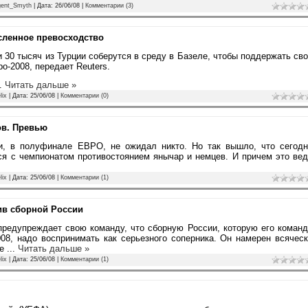
gent_Smyth
| Дата:
26/06/08
|
Комментарии (3)
сленное превосходство
 30 тысяч из Турции соберутся в среду в Базеле, чтобы поддержать св
-2008, передает Reuters.
..
Читать дальше »
lix
| Дата:
25/06/08
|
Комментарии (0)
ов. Превью
ии, в полуфинале ЕВРО, не ожидал никто. Но так вышло, что сегодн
ся с чемпионатом противостоянием янычар и немцев. И причем это ве
lix
| Дата:
25/06/08
|
Комментарии (1)
ив сборной России
предупреждает свою команду, что сборную России, которую его коман
008, надо воспринимать как серьезного соперника. Он намерен всячес
ые
...
Читать дальше »
lix
| Дата:
25/06/08
|
Комментарии (1)