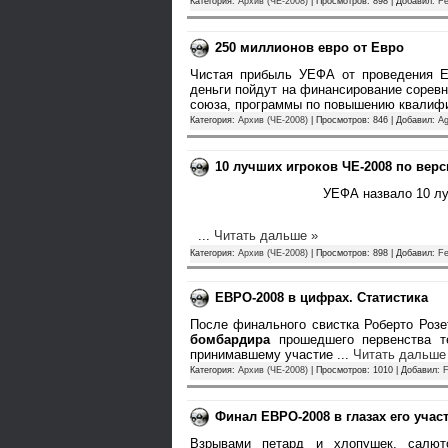
Категория:
Архив (ЧЕ-2008)
| Просмотров: 898 | Добавил:
Fe
250 миллионов евро от Евро
Чистая прибыль УЕФА от проведения Е
деньги пойдут на финансирование сорев
союза, программы по повышению квалиф
Категория:
Архив (ЧЕ-2008)
| Просмотров: 846 | Добавил:
A
10 лучших игроков ЧЕ-2008 по вер
УЕФА назвало 10 лу
...
Читать дальше »
Категория:
Архив (ЧЕ-2008)
| Просмотров: 898 | Добавил:
Fe
ЕВРО-2008 в цифрах. Статистика
После финального свистка Роберто Роз
бомбардира
прошедшего первенства т
принимавшему участие
...
Читать дальше
Категория:
Архив (ЧЕ-2008)
| Просмотров: 1010 | Добавил:
F
Финал ЕВРО-2008 в глазах его учас
Взрывами петард и хлопушек, салюто