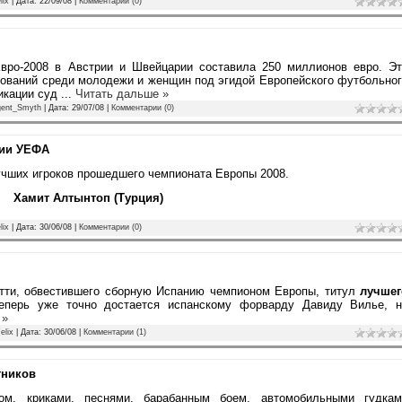
lix
| Дата:
22/09/08
|
Комментарии (0)
вро-2008 в Австрии и Швейцарии составила 250 миллионов евро. Эт
нований среди молодежи и женщин под эгидой Европейского футбольно
икации суд
...
Читать дальше »
gent_Smyth
| Дата:
29/07/08
|
Комментарии (0)
сии УЕФА
чших игроков прошедшего чемпионата Европы 2008.
Хамит Алтынтоп (Турция)
lix
| Дата:
30/06/08
|
Комментарии (0)
етти, обвестившего сборную Испанию чемпионом Европы, титул
лучшег
еперь уже точно достается испанскому форварду Давиду Вилье, н
 »
elix
| Дата:
30/06/08
|
Комментарии (1)
тников
м, криками, песнями, барабанным боем, автомобильными гудкам