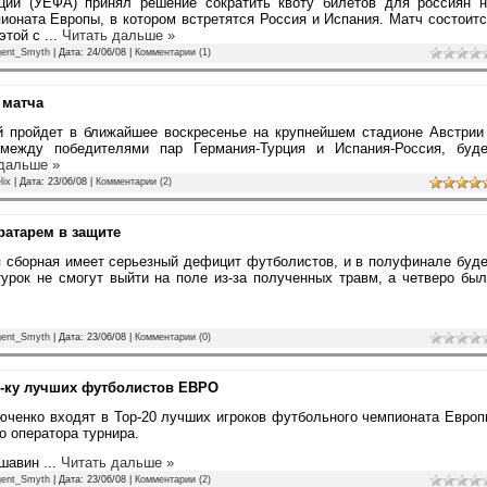
ций (УЕФА) принял решение сократить квоту билетов для россиян н
оната Европы, в котором встретятся Россия и Испания. Матч состоит
 этой с
...
Читать дальше »
gent_Smyth
| Дата:
24/06/08
|
Комментарии (1)
 матча
й пройдет в ближайшее воскресенье на крупнейшем стадионе Австрии
между победителями пар Германия-Турция и Испания-Россия, буде
дальше »
lix
| Дата:
23/06/08
|
Комментарии (2)
ратарем в защите
ая сборная имеет серьезный дефицит футболистов, и в полуфинале буд
турок не смогут выйти на поле из-за полученных травм, а четверо бы
gent_Smyth
| Дата:
23/06/08
|
Комментарии (0)
-ку лучших футболистов ЕВРО
ченко входят в Top-20 лучших игроков футбольного чемпионата Евро
го оператора турнира.
ршавин
...
Читать дальше »
gent_Smyth
| Дата:
23/06/08
|
Комментарии (2)