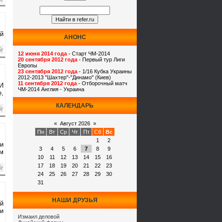
ий
АНОНС
12 июня 2014 года -
Старт ЧМ-2014
20 сентября 2012 года -
Первый тур Лиги
Европы
23 сентября 2012 года -
1/16 Кубка Украины
2012-2013 "Шахтер"-"Динамо" (Киев)
11 сентября 2012 года -
Отборочный матч
 И
ЧМ-2014 Англия - Украина
е,
КАЛЕНДАРЬ
«
Август 2026
»
Пн
Вт
Ср
Чт
Пт
Сб
Вс
1
2
ти
3
4
5
6
7
8
9
ым
10
11
12
13
14
15
16
17
18
19
20
21
22
23
24
25
26
27
28
29
30
31
НАШИ ДРУЗЬЯ
ый
ни
Измаил деловой