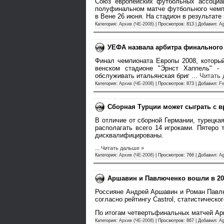
Союз европейских футбольных ассоциа
полуфинальном матче футбольного чемпи
в Вене 26 июня. На стадион в результате
Категория:
Архив (ЧЕ-2008)
| Просмотров: 813 | Добавил:
A
УЕФА назвала арбитра финального
Финал чемпионата Европы 2008, которы
венском стадионе "Эрнст Хаппель" - 
обслуживать итальянская бриг
...
Читать 
Категория:
Архив (ЧЕ-2008)
| Просмотров: 873 | Добавил:
Fe
Сборная Турции может сыграть с в
В отличие от сборной Германии, турецк
располагать всего 14 игроками. Пятеро 
дисквалифицированы.
...
Читать дальше »
Категория:
Архив (ЧЕ-2008)
| Просмотров: 766 | Добавил:
A
Аршавин и Павлюченко вошли в 20
Россияне Андрей Аршавин и Роман Павлю
согласно рейтингу Castrol, статистическо
По итогам четвертьфинальных матчей А
Категория:
Архив (ЧЕ-2008)
| Просмотров: 867 | Добавил:
A