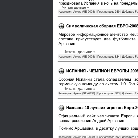
праздновала Испания в ночь на понедельн
...
Читать дальше »
Категория:
Архив (ЧЕ-2008)
| Просмотров: 936 | Добавил:
Fe
Cимволическая сборная EВРО-2008 
Мировое информационное агентство Reut
составе присутствует два футболист
Аршавин.
...
Читать дальше »
Категория:
Архив (ЧЕ-2008)
| Просмотров: 824 | Добавил:
Fe
ИСПАНИЯ - ЧЕМПИОН ЕВРОПЫ 2008
Сборная Испании стала обладателем "з
германскую команду со счетом 1:0. Гол 
...
Читать дальше »
Категория:
Архив (ЧЕ-2008)
| Просмотров: 883 | Добавил:
Fe
Названы 10 лучших игроков Евро-2
Официальный сайт чемпионата Европы о
вошел россиянин Андрей Аршавин.
Помимо Аршавина, в десятку лучших во
Категория:
Архив (ЧЕ-2008)
| Просмотров: 992 | Добавил:
Fe