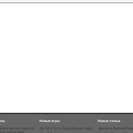
йлы
Новые игры
Новые статьи
londe tied and raped hd
Be John Terry: Будь Джоном Терри
Драганов Валерий Гав
 sex movies porn