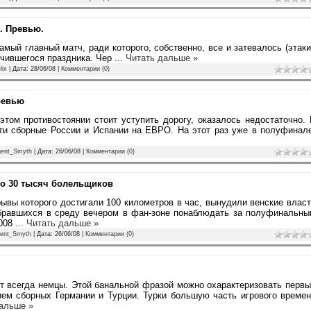
. Превью.
амый главный матч, ради которого, собственно, все и затевалось (этак
нчившегося праздника. Чер
...
Читать дальше »
lix
| Дата:
28/06/08
|
Комментарии (0)
ревью
этом противостоянии стоит уступить дорогу, оказалось недостаточно.
ти сборные России и Испании на ЕВРО. На этот раз уже в полуфинал
gent_Smyth
| Дата:
26/06/08
|
Комментарии (0)
но 30 тысяч болельщиков
ывы которого достигали 100 километров в час, вынудили венские влас
обравшихся в среду вечером в фан-зоне понаблюдать за полуфинальн
2008
...
Читать дальше »
ent_Smyth
| Дата:
26/06/08
|
Комментарии (0)
ют всегда немцы. Этой банальной фразой можно охарактеризовать перв
ем сборных Германии и Турции. Турки большую часть игрового време
альше »