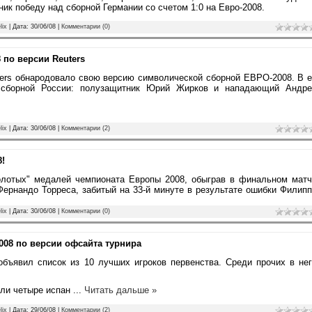
ик победу над сборной Германии со счетом 1:0 на Евро-2008.
lix
| Дата:
30/06/08
|
Комментарии (0)
по версии Reuters
ers обнародовало свою версию символической сборной EВРО-2008. В 
а сборной России: полузащитник Юрий Жирков и нападающий Андре
lix
| Дата:
30/06/08
|
Комментарии (2)
!
олотых" медалей чемпионата Европы 2008, обыграв в финальном матч
Фернандо Торреса, забитый на 33-й минуте в результате ошибки Филип
lix
| Дата:
30/06/08
|
Комментарии (0)
008 по версии офсайта турнира
бъявил список из 10 лучших игроков первенства. Среди прочих в не
шли четыре испан
...
Читать дальше »
lix
| Дата:
29/06/08
|
Комментарии (2)