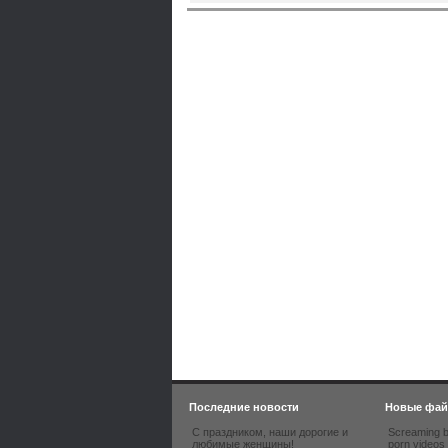
Последние новости
Новые фа
С праздником, наши дорогие и
Screaming b
любимые женщины!
porn videos