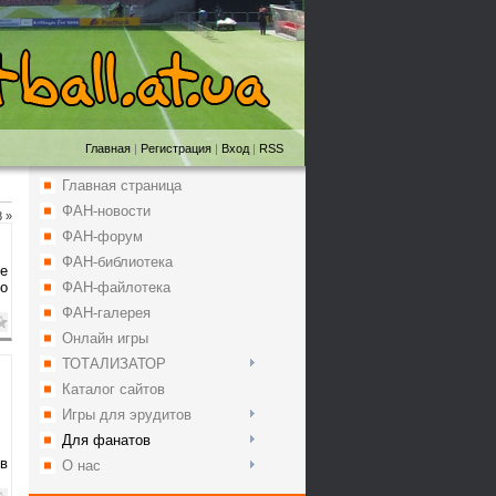
Главная
|
Регистрация
|
Вход
|
RSS
Главная страница
ФАН-новости
8
»
ФАН-форум
ФАН-библиотека
ые
о
ФАН-файлотека
ФАН-галерея
Онлайн игры
ТОТАЛИЗАТОР
Каталог сайтов
Игры для эрудитов
Для фанатов
в
О нас