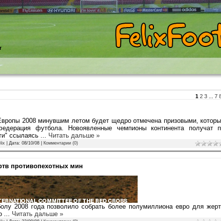
т
1
2
3
...
7
Европы 2008 минувшим летом будет щедро отмечена призовыми, котор
федерация футбола. Новоявленные чемпионы континента получат п
ти" ссылаясь
...
Читать дальше »
lix
| Дата:
08/10/08
|
Комментарии (0)
ртв противопехотных мин
олу 2008 года позволило собрать более полумиллиона евро для жерт
ко
...
Читать дальше »