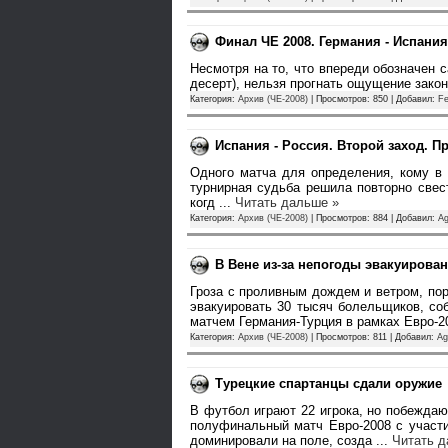
Финал ЧЕ 2008. Германия - Испания
Несмотря на то, что впереди обозначен с
десерт), нельзя прогнать ощущение зако
Категория:
Архив (ЧЕ-2008)
| Просмотров: 850 | Добавил:
Fe
Испания - Россия. Второй заход. П
Одного матча для определения, кому в 
турнирная судьба решила повторно свес
когд
...
Читать дальше »
Категория:
Архив (ЧЕ-2008)
| Просмотров: 884 | Добавил:
A
В Вене из-за непогоды эвакуирова
Гроза с проливным дождем и ветром, пор
эвакуировать 30 тысяч болельщиков, с
матчем Германия-Турция в рамках Евро-
Категория:
Архив (ЧЕ-2008)
| Просмотров: 811 | Добавил:
Ag
Турецкие спартанцы сдали оружие
В футбол играют 22 игрока, но побежда
полуфинальный матч Евро-2008 с участи
доминировали на поле, созда
...
Читать д