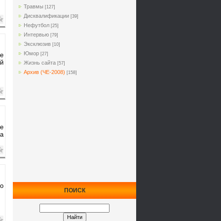
Травмы
[127]
Дисквалификации
[39]
Нефутбол
[25]
Интервью
[79]
Эксклюзив
[10]
Юмор
ее
[27]
й
Жизнь сайта
[57]
Архив (ЧЕ-2008)
[158]
е
па
го
ПОИСК