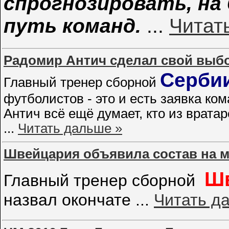
спрогнозировать, на
путь команд.
...
Читат
Радомир Антич сделал свой выб
Серби
Главный тренер сборной
футболистов - это и есть заявка ко
Антич всё ещё думает, кто из врат
...
Читать дальше »
Швейцария объявила состав на м
Ш
Главный тренер сборной
назвал окончате
...
Читать д