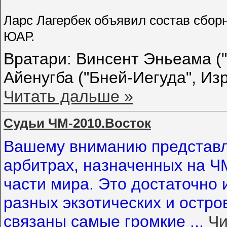
Ларс Лагербек объявил состав сбор
ЮАР.
Вратари: Винсент Эньеама ("
Айенугба ("Бней-Иегуда", Из
Читать дальше »
Судьи ЧМ-2010.Восток
Вашему вниманию представ
арбитрах, назначенных на ЧМ
части мира. Это достаточно
разных экзотических и остро
связаны самые громкие
...
Чи