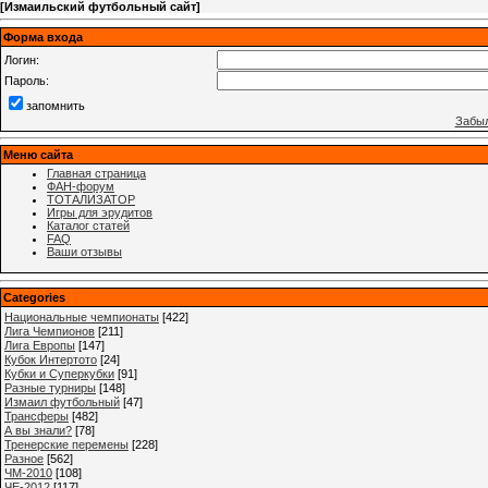
[
Измаильский футбольный сайт
]
Форма входа
Логин:
Пароль:
запомнить
Забыл
Меню сайта
Главная страница
ФАН-форум
ТОТАЛИЗАТОР
Игры для эрудитов
Каталог статей
FAQ
Ваши отзывы
Categories
Национальные чемпионаты
[422]
Лига Чемпионов
[211]
Лига Европы
[147]
Кубок Интертото
[24]
Кубки и Суперкубки
[91]
Разные турниры
[148]
Измаил футбольный
[47]
Трансферы
[482]
А вы знали?
[78]
Тренерские перемены
[228]
Разное
[562]
ЧМ-2010
[108]
ЧЕ-2012
[117]