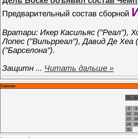
Дель Боске объявил состав Чем
Предварительный состав сборной
Вратари: Икер Касильяс ("Реал"), Х
Лопес ("Вильрреал"), Давид Де Хеа
("Барселона").
Защитн
...
Читать дальше »
Calendar
Пн
Вт
3
4
10
11
17
18
24
25
31