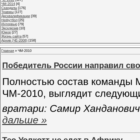
ЧМ-2014
[4]
Cкандалы
[176]
Травмы
[127]
Дисквалификации
[39]
Нефутбол
[25]
Интервью
[79]
Эксклюзив
[10]
Юмор
[27]
Жизнь сайта
[57]
Архив (ЧЕ-2008)
[158]
Главная
»
ЧМ-2010
Победитель России направил сво
Полностью состав команды 
ЧМ-2010, выглядит следующ
вратари: Самир Ханданович
дальше »
Тео Уолкотт не едет в Африку