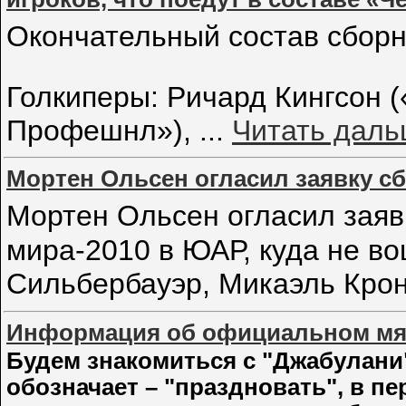
Окончательный состав сбор
Голкиперы: Ричард Кингсон (
Профешнл»),
...
Читать даль
Мортен Ольсен огласил заявку с
Мортен Ольсен огласил зая
мира-2010 в ЮАР, куда не в
Сильбербауэр, Микаэль Кро
Информация об официальном мяч
Будем знакомиться с "Джабулани"
обозначает – "праздновать", в пер