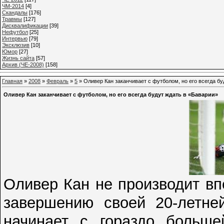
ЧМ-2014
[4]
Cкандалы
[176]
Травмы
[127]
Дисквалификации
[39]
Нефутбол
[25]
Интервью
[79]
Эксклюзив
[10]
Юмор
[27]
Жизнь сайта
[57]
Архив (ЧЕ-2008)
[158]
Главная
»
2008
»
Февраль
»
5
» Оливер Кан заканчивает с футболом, но его всегда бу
Оливер Кан заканчивает с футболом, но его всегда будут ждать в «Баварии»
Оливер Кан не производит вп
завершению своей 20-летне
начинает с гораздо больше