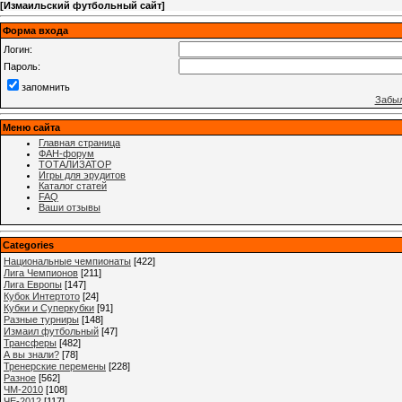
[
Измаильский футбольный сайт
]
Форма входа
Логин:
Пароль:
запомнить
Забыл
Меню сайта
Главная страница
ФАН-форум
ТОТАЛИЗАТОР
Игры для эрудитов
Каталог статей
FAQ
Ваши отзывы
Categories
Национальные чемпионаты
[422]
Лига Чемпионов
[211]
Лига Европы
[147]
Кубок Интертото
[24]
Кубки и Суперкубки
[91]
Разные турниры
[148]
Измаил футбольный
[47]
Трансферы
[482]
А вы знали?
[78]
Тренерские перемены
[228]
Разное
[562]
ЧМ-2010
[108]
ЧЕ-2012
[117]