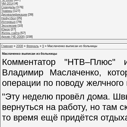
ЧМ-2014
[4]
Cкандалы
[176]
Травмы
[127]
Дисквалификации
[39]
Нефутбол
[25]
Интервью
[79]
Эксклюзив
[10]
Юмор
[27]
Жизнь сайта
[57]
Архив (ЧЕ-2008)
[158]
Главная
»
2008
»
Февраль
»
9
» Маслаченко выписан из больницы
Маслаченко выписан из больницы
Комментатор "НТВ–Плюс" 
Владимир Маслаченко, кото
операции по поводу желчного 
"Эту неделю провёл дома. Швы
вернуться на работу, но там с
то время ещё придётся отдых