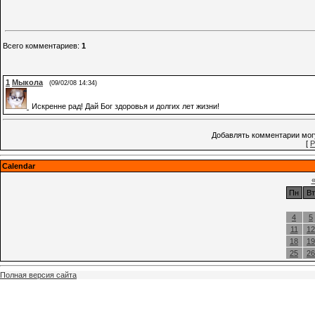
Всего комментариев
:
1
1
Мыкола
(09/02/08 14:34)
Искренне рад! Дай Бог здоровья и долгих лет жизни!
Добавлять комментарии могу
[
Р
Calendar
Пн
Вт
4
5
11
12
18
19
25
26
Полная версия сайта