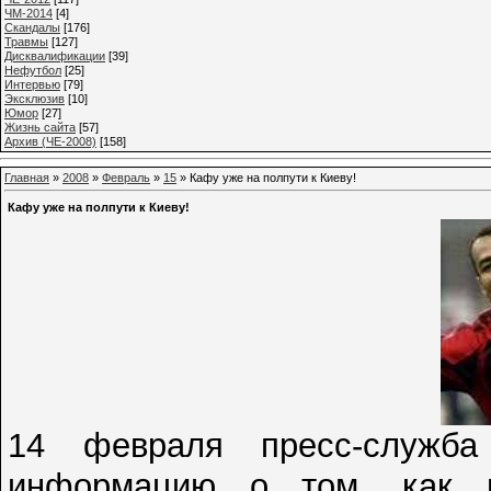
ЧМ-2014
[4]
Cкандалы
[176]
Травмы
[127]
Дисквалификации
[39]
Нефутбол
[25]
Интервью
[79]
Эксклюзив
[10]
Юмор
[27]
Жизнь сайта
[57]
Архив (ЧЕ-2008)
[158]
Главная
»
2008
»
Февраль
»
15
» Кафу уже на полпути к Киеву!
Кафу уже на полпути к Киеву!
14 февраля пресс-служба
информацию о том, как п