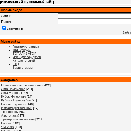
[
Измаильский футбольный сайт
]
Форма входа
Логин:
Пароль:
запомнить
Забыл
Меню сайта
Главная страница
ФАН-форум
ТОТАЛИЗАТОР
Игры для эрудитов
Каталог статей
FAQ
Ваши отзывы
Categories
Национальные чемпионаты
[422]
Лига Чемпионов
[211]
Лига Европы
[147]
Кубок Интертото
[24]
Кубки и Суперкубки
[91]
Разные турниры
[148]
Измаил футбольный
[47]
Трансферы
[482]
А вы знали?
[78]
Тренерские перемены
[228]
Разное
[562]
ЧМ-2010
[108]
ЧЕ-2012
[117]