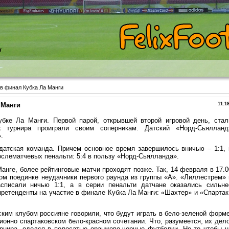
т
в финал Кубка Ла Манги
 Манги
11:1
бке Ла Манги. Первой парой, открывшей второй игровой день, стал
 турнира проиграли своим соперникам. Датский «Норд-Сьялланд
.
датская команда. Причем основное время завершилось вничью – 1:1, 
слематчевых пенальти: 5:4 в пользу «Норд-Сьялланда».
анге, более рейтинговые матчи проходят позже. Так, 14 февраля в 17.0
ом поединке неудачники первого раунда из группы «А». «Лиллестрем» 
списали ничью 1:1, а в серии пенальти датчане оказались сильне
 претенденты на участие в финале Кубка Ла Манги: «Шахтер» и «Спартак
ским клубом россияне говорили, что будут играть в бело-зеленой форме
ионно спартаковском бело-красном сочетании. Что, разумеется, их дело
урнира, оделся в полосатые оранжево-черные футболки. Не то чтобы н