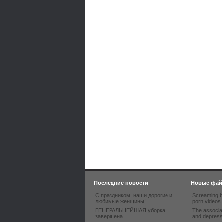
Последние новости
Новые фа
С праздником, наши дорогие и
Screaming b
любимые женщины!
porn videos
ГЕНЕРАЛЬНЕЙШАЯ уборка
The associa
завершена
and depres