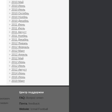
2010 Май
2010 Июнь
2010 Июль
2010 Октябрь
2010 Ноябрь
2010 Декабрь
2011 Июнь
2011 Июль
2011 Август
2011 Ноябрь
2011 Декабрь
2012 Январь
2012 Февраль
2012 Март
2012 Апрель
2012 Май
2012 Июнь
2012 Июль
2012 Август
2014 Июнь
2016 Июнь
2019 Март
Центр поддержки
FAQ:
Вопрос-ответ
рилович
гиевич
Почта:
feedback
Website:
Izmail Football