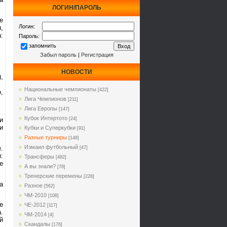
ЛОГИН/ПАРОЛЬ
е
Логин:
,
:
Пароль:
запомнить
Забыл пароль
|
Регистрация
НОВОСТИ
,
Национальные чемпионаты
[422]
,
Лига Чемпионов
[211]
Лига Европы
[147]
Кубок Интертото
[24]
и
и
Кубки и Суперкубки
[91]
Разные турниры
[148]
Измаил футбольный
.
[47]
:
Трансферы
[482]
е
А вы знали?
[78]
Тренерские перемены
[228]
а
Разное
[562]
ЧМ-2010
[108]
е
ЧЕ-2012
[117]
.
ЧМ-2014
[4]
й
Cкандалы
[176]