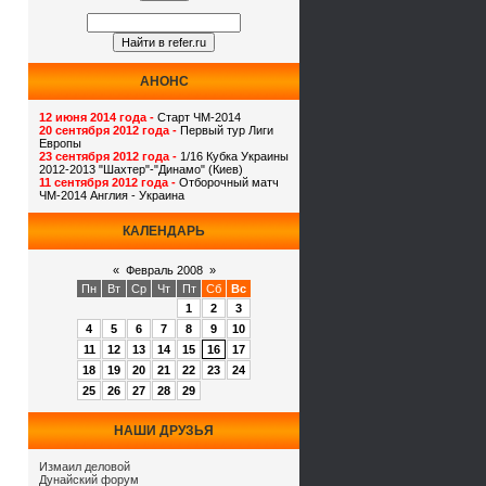
АНОНС
12 июня 2014 года -
Старт ЧМ-2014
20 сентября 2012 года -
Первый тур Лиги
Европы
23 сентября 2012 года -
1/16 Кубка Украины
2012-2013 "Шахтер"-"Динамо" (Киев)
11 сентября 2012 года -
Отборочный матч
ЧМ-2014 Англия - Украина
КАЛЕНДАРЬ
«
Февраль 2008
»
Пн
Вт
Ср
Чт
Пт
Сб
Вс
1
2
3
4
5
6
7
8
9
10
11
12
13
14
15
16
17
18
19
20
21
22
23
24
25
26
27
28
29
НАШИ ДРУЗЬЯ
Измаил деловой
Дунайский форум