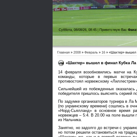
Суббота, 08/08/26, 08:45 |
Приветствую Вас
Фана
Главная
»
2008
»
Февраль
»
16
» «Шахтер» вышел 
«Шахтер» вышел в финал Кубка Ла
14 февраля возобновились матчи на Ку
команды, которые в первых встречах
противостоял норвежскому «Лиллестрем»
Сильнейшей из побежденных оказалась 
победителя пришлось выяснять серией по
По задумке организаторов турнира в Ла М
(по украинскому времени) сошлись в очн
«Норд-Сьялланд» в основное время ра
норвежцев – 5:4. В 20.00 на поле вышли
из Нальчика.
Занятно, но задолго до встречи с украин
но потом решили остановиться на традиц
«Шахтер» же, как и в первой встрече т