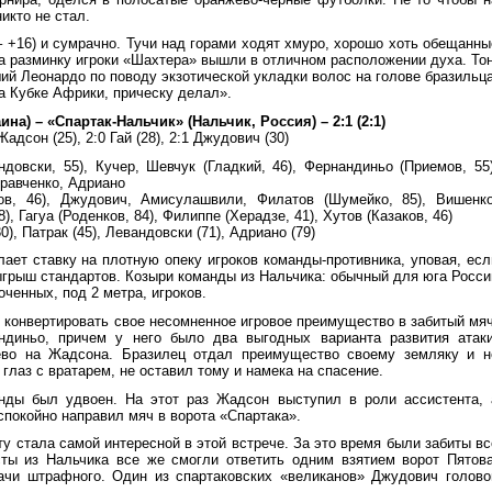
икто не стал.
– +16) и сумрачно. Тучи над горами ходят хмуро, хорошо хоть обещанны
На разминку игроки «Шахтера» вышли в отличном расположении духа. Тон
ий Леонардо по поводу экзотической укладки волос на голове бразильца
а Кубке Африки, прическу делал».
на) – «Спартак-Нальчик» (Нальчик, Россия) – 2:1 (2:1)
Жадсон (25), 2:0 Гай (28), 2:1 Джудович (30)
довски, 55), Кучер, Шевчук (Гладкий, 46), Фернандиньо (Приемов, 55)
Кравченко, Адриано
в, 46), Джудович, Амисулашвили, Филатов (Шумейко, 85), Вишенко
, Гагуа (Роденков, 84), Филиппе (Херадзе, 41), Хутов (Казаков, 46)
0), Патрак (45), Левандовски (71), Адриано (79)
лает ставку на плотную опеку игроков команды-противника, уповая, есл
зыгрыш стандартов. Козыри команды из Нальчика: обычный для юга Росси
ченных, под 2 метра, игроков.
 конвертировать свое несомненное игровое преимущество в забитый мяч
ндиньо, причем у него было два выгодных варианта развития атаки
ево на Жадсона. Бразилец отдал преимущество своему земляку и н
 глаз с вратарем, не оставил тому и намека на спасение.
нды был удвоен. На этот раз Жадсон выступил в роли ассистента, 
спокойно направил мяч в ворота «Спартака».
ту стала самой интересной в этой встрече. За это время были забиты вс
ты из Нальчика все же смогли ответить одним взятием ворот Пятова
ачи штрафного. Один из спартаковских «великанов» Джудович голово