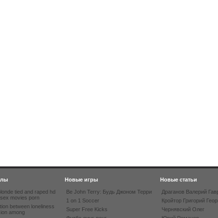
йлы
Новые игры
Новые статьи
londe tied and raped hd
Be John Terry: Будь Джоном Терри
Драганов Валерий Гав
 sex movies porn
1 on 1 Soccer
Кройтор Григорий Геор
tion between loneliness
Super Free Kicks
Чернявский Олег
sion among