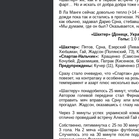
фарт… Но и искать от добра добра тоже н
В Ла Манге сейчас довольно тепло (+14 
дожди пока так и остались в прогнозах. 
как обычно, задавал Дарио Срна, стебавш
«Мы думаем, где он был? Оказывается, н
«Шахтер» (Донецк, Украи
Голы:
1:0 
«Шахтер»:
Пятов, Срна, Езерский (Леван
Хюбшман, Гай, Жадсон (Полянский, 73), 
«Спартак-Нальчик»:
Кращенко (Самсоно
Кочубей, Дзахмишев, Патрак (Кисенков, 68)
Предупреждены:
Кучер (11), Кравченко (3
Сразу стало очевидно, что «Спартак» де
повезет, на контратаку и особенно на ро
темперамент и азарт плюс несколько высо
«Шахтеру» понадобилось 25 минут, чтобы
Автором голевой передачи стал Ферна
отправить мяч вправо на Срну или вл
прогадал. Жадсон, оказавшись с глазу на
Через 3 минуты успех украинской кома
отлично проведший встречу Алексей Гай 
Собственно, пятиминутка с 25 по 30 мину
3 гола. На 2 мяча «Шахтера» футболис
Случилось это на 30 минуте после под