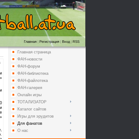
Главная
|
Регистрация
|
Вход
|
RSS
Главная страница
ФАН-новости
8
ФАН-форум
и
ФАН-библиотека
»
ФАН-файлотека
ФАН-галерея
и
Онлайн игры
ТОТАЛИЗАТОР
0
и
Каталог сайтов
е
Игры для эрудитов
»
Для фанатов
,
О нас
.
а