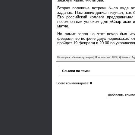
замкнул навес Филатова.
Вторая половина встречи была куда ас
задачах. Наставник дончан изучал, как 
Его российский коллега предпринимал
несомненным успехом для «Спартака» 
матче.
Но лимит голов на этот вечер был ис
февраля во встрече двух норвежских к
пройдет 19 февраля в 20.00 по украинско
Категория
:
Разные турниры
|
Просмотров
: 923 |
Добавил
:
Ag
Ссылки по теме:
Всего комментариев
:
0
Добавлять комме