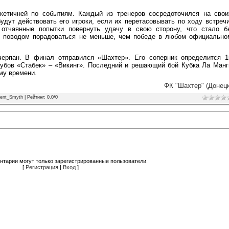
кетичней по событиям. Каждый из тренеров сосредоточился на свои
будут действовать его игроки, если их перетасовывать по ходу встречи
 отчаянные попытки повернуть удачу в свою сторону, что стало б
и поводом порадоваться не меньше, чем победе в любом официально
черпан. В финал отправился «Шахтер». Его соперник определится 1
лубов «Стабек» – «Викинг». Последний и решающий бой Кубка Ла Манг
му времени.
ФК "Шахтер" (Донецк
ent_Smyth
|
Рейтинг
:
0.0
/
0
нтарии могут только зарегистрированные пользователи.
[
Регистрация
|
Вход
]