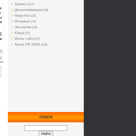
Травмы
[127]
х
Дисквалификации
[39]
.
Нефутбол
[25]
ы
м
Интервью
[79]
Эксклюзив
[10]
Юмор
[27]
5
и
Жизнь сайта
[57]
Архив (ЧЕ-2008)
[158]
)
ПОИСК