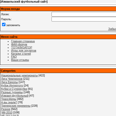
[
Измаильский футбольный сайт
]
Форма входа
Логин:
Пароль:
запомнить
Забыл
Меню сайта
Главная страница
ФАН-форум
ТОТАЛИЗАТОР
Игры для эрудитов
Каталог статей
FAQ
Ваши отзывы
Categories
Национальные чемпионаты
[422]
Лига Чемпионов
[211]
Лига Европы
[147]
Кубок Интертото
[24]
Кубки и Суперкубки
[91]
Разные турниры
[148]
Измаил футбольный
[47]
Трансферы
[482]
А вы знали?
[78]
Тренерские перемены
[228]
Разное
[562]
ЧМ-2010
[108]
ЧЕ-2012
[117]