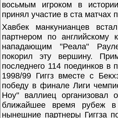
восьмым игроком в истори
принял участие в ста матчах 
Хавбек манкунианцев вст
партнером по английскому 
нападающим "Реала" Раул
покорил эту вершину. Прим
последнего 114 поединков в 
1998/99 Гиггз вместе с Бек
победу в финале Лиги чемпио
Ноу" валлиец организовал 
ближайшее время рубеж в 
нынешние партнеры Гиггза п