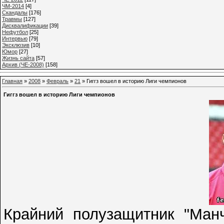
ЧМ-2014
[4]
Cкандалы
[176]
Травмы
[127]
Дисквалификации
[39]
Нефутбол
[25]
Интервью
[79]
Эксклюзив
[10]
Юмор
[27]
Жизнь сайта
[57]
Архив (ЧЕ-2008)
[158]
Главная
»
2008
»
Февраль
»
21
» Гиггз вошел в историю Лиги чемпионов
Гиггз вошел в историю Лиги чемпионов
Крайний полузащитник "Манч