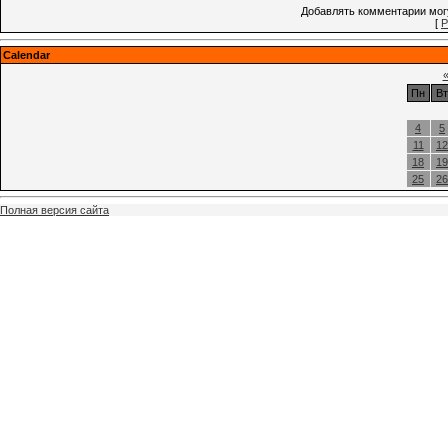
Добавлять комментарии могу
[
Р
Calendar
Пн
Вт
4
5
11
12
18
19
25
26
Полная версия сайта