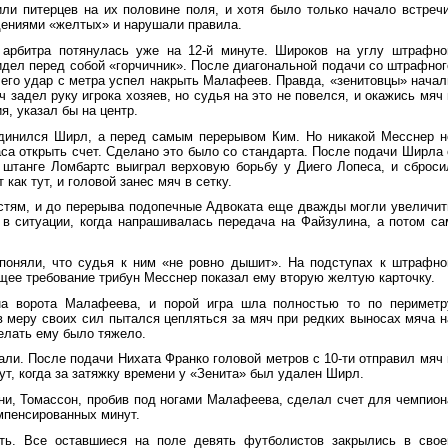
ли питерцев на их половине поля, и хотя было только начало встречи
щениями «желтых» и нарушали правила.
у арбитра потянулась уже на 12-й минуте. Широков на углу штрафно
дел перед собой «горчичник». После диагональной подачи со штрафног
о его удар с метра успел накрыть Малафеев. Правда, «зенитовцы» начал
ч задел руку игрока хозяев, но судья на это не повелся, и окажись мяч 
я, указал бы на центр.
динился Ширл, а перед самым перерывом Ким. Но никакой Месснер н
са открыть счет. Сделано это было со стандарта. После подачи Ширла 
 штанге Ломбартс выиграл верховую борьбу у Диего Лопеса, и сброси
как тут, и головой занес мяч в сетку.
стям, и до перерыва подопечные Адвоката еще дважды могли увеличит
 в ситуации, когда напрашивалась передача на Файзулина, а потом са
поняли, что судья к ним «не ровно дышит». На подступах к штрафно
щее требование трибун Месснер показал ему вторую желтую карточку.
а ворота Малафеева, и порой игра шла полностью то по периметр
 в меру своих сил пытался цепляться за мяч при редких выносах мяча н
делать ему было тяжело.
али. После подачи Нихата Франко головой метров с 10-ти отправил мяч 
ут, когда за затяжку времени у «Зенита» был удален Ширл.
ни, Томассон, пробив под ногами Малафеева, сделал счет для чемпион
омпенсированных минут.
ать. Все оставшиеся на поле девять футболистов закрылись в свое