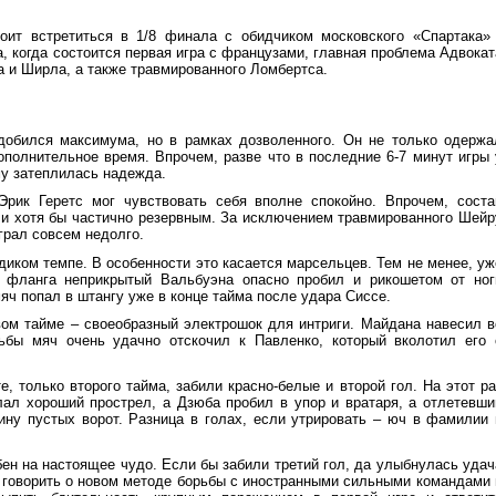
оит встретиться в 1/8 финала с обидчиком московского «Спартака» 
, когда состоится первая игра с французами, главная проблема Адвокат
а и Ширла, а также травмированного Ломбертса.
 добился максимума, но в рамках дозволенного. Он не только одержа
полнительное время. Впрочем, разве что в последние 6-7 минут игры 
у затеплилась надежда.
рик Геретс мог чувствовать себя вполне спокойно. Впрочем, соста
ли хотя бы частично резервным. За исключением травмированного Шейр
грал совсем недолго.
иком темпе. В особенности это касается марсельцев. Тем не менее, уж
о фланга неприкрытый Вальбуэна опасно пробил и рикошетом от ног
яч попал в штангу уже в конце тайма после удара Сиссе.
вом тайме – своеобразный электрошок для интриги. Майдана навесил в
ьбы мяч очень удачно отскочил к Павленко, который вколотил его 
, только второго тайма, забили красно-белые и второй гол. На этот ра
ал хороший прострел, а Дзюба пробил в упор и вратаря, а отлетевши
ну пустых ворот. Разница в голах, если утрировать – юч в фамилии 
бен на настоящее чудо. Если бы забили третий гол, да улыбнулась удач
 говорить о новом методе борьбы с иностранными сильными командами 