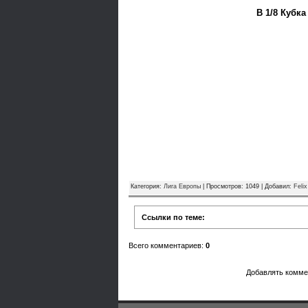
В 1/8 Кубка
Категория
:
Лига Европы
|
Просмотров
: 1049 |
Добавил
:
Felix
Ссылки по теме:
Всего комментариев
:
0
Добавлять комме