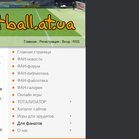
Главная
|
Регистрация
|
Вход
|
RSS
Главная страница
ФАН-новости
9
ФАН-форум
ФАН-библиотека
ФАН-файлотека
ФАН-галерея
а
Онлайн игры
,
ТОТАЛИЗАТОР
Каталог сайтов
Игры для эрудитов
Для фанатов
о
О нас