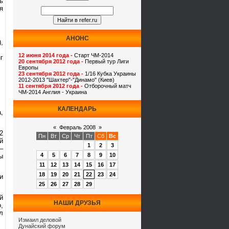
ь
я
АНОНС
,
12 июня 2014 года -
Старт ЧМ-2014
г
20 сентября 2012 года -
Первый тур Лиги
Европы
23 сентября 2012 года -
1/16 Кубка Украины
2012-2013 "Шахтер"-"Динамо" (Киев)
11 сентября 2012 года -
Отборочный матч
ЧМ-2014 Англия - Украина
КАЛЕНДАРЬ
,
«
Февраль 2008
»
2
Пн
Вт
Ср
Чт
Пт
Сб
Вс
й
1
2
3
–
4
5
6
7
8
9
10
ы
11
12
13
14
15
16
17
18
19
20
21
22
23
24
и
25
26
27
28
29
й
НАШИ ДРУЗЬЯ
,
л
Измаил деловой
Дунайский форум