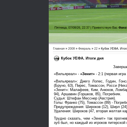
Пятница, 07/08/26, 22:37 |
Приветствую Вас
Фана
Главная
»
2008
»
Февраль
»
22
» Кубок УЕФА. Итог
Кубок УЕФА. Итоги дня
Заверши
«Вильяреал» -
«Зенит»
- 2:1 (первая игра 
«Вильяреал»: Диего Лопес, Годин, Гонс
(Бруно, 63), Пирес, Томассон, Росси (Ниха
«Зенит»: Малафеев, Ким, Анюков, Ломбар
94), Аршавин (Горшков, 85), Погребняк.
Судья: Штефан Месснер (Австрия).
Голы: Франко (75), Томассон (89) - Погребн
Предупреждения: Широков (12), Ширл (24),
Удаления: Широков (47, вторая желтая кар
Трудно сказать, чем «Зенит» так прогне
зуб был, но каждый из игроков питерской