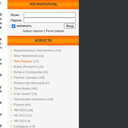
,
ЛОГИН/ПАРОЛЬ
й
Логин:
о
Пароль:
и
запомнить
в
Забыл пароль
|
Регистрация
е
НОВОСТИ
с
л
Национальные чемпионаты
[422]
Лига Чемпионов
[211]
ь
Лига Европы
[147]
м
Кубок Интертото
[24]
Кубки и Суперкубки
[91]
й
Разные турниры
[148]
Измаил футбольный
[47]
у
Трансферы
[482]
а
А вы знали?
[78]
Тренерские перемены
[228]
в
Разное
[562]
ЧМ-2010
[108]
а
ЧЕ-2012
[117]
ЧМ-2014
[4]
й
Cкандалы
[176]