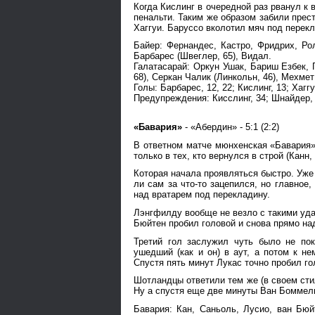
Когда Кислинг в очередной раз рванул к
пенальти. Таким же образом забили прес
Хаггуи. Баруссо вколотил мяч под перекл
Байер: Фернандес, Кастро, Фридрих, Рол
Барбарес (Швеглер, 65), Видал.
Галатасарай: Оркун Ушак, Бариш Езбек, 
68), Серкан Чалик (Линкольн, 46), Мехме
Голы: Барбарес, 12, 22; Кислинг, 13; Хагг
Предупреждения: Кисслинг, 34; Шнайдер, 5
«Бавария»
- «Абердин» - 5:1 (2:2)
В ответном матче мюнхенская «Бавария»
только в тех, кто вернулся в строй (Канн
Которая начала проявляться быстро. Уже 
ли сам за что-то зацепился, но главное
над вратарем под перекладину.
Лэнгфилду вообще не везло с такими уда
Бюйтен пробил головой и снова прямо на
Третий гол заслужил чуть было не по
ушедший (как и он) в аут, а потом к 
Спустя пять минут Лукас точно пробил го
Шотландцы ответили тем же (в своем сти
Ну а спустя еще две минуты Ван Боммел
Бавария: Кан, Саньоль, Лусио, ван Бюй