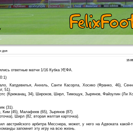
т
и дня
15:0
лись ответные матчи 1/16 Кубка УЕФА.
0:1)
ало, Капдевилья, Анхель, Санти Касорла, Хосико (Франко, 46), Сенн
т, 51).
тс (Крижанац, 34), Широков, Ширл, Тимощук, Зырянов, Файзулин (Ли Хо
як (31).
 Ким (45), Малафеев (65), Зырянов (87).
точка), Ширл (82, вторая желтая карточка).
вил австрийского арбитра Месснера, может, у него на Адвоката какой-т
 команды запомнит эту игру на всю жизнь.