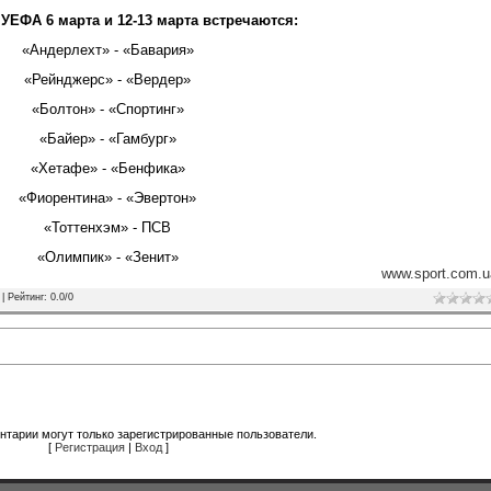
 УЕФА 6 марта и 12-13 марта встречаются:
«Андерлехт» - «Бавария»
«Рейнджерс» - «Вердер»
«Болтон» - «Спортинг»
«Байер» - «Гамбург»
«Хетафе» - «Бенфика»
«Фиорентина» - «Эвертон»
«Тоттенхэм» - ПСВ
«Олимпик» - «Зенит»
www.sport.com.u
|
Рейтинг
:
0.0
/
0
нтарии могут только зарегистрированные пользователи.
[
Регистрация
|
Вход
]