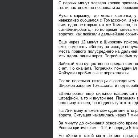
С первых минут хозяева крепко прихвати
гости частенько не поспевали за переме
Рука к карману, где лежат карточки, 
невежливо обошелся с Томассоном, и уви
счет едва не открыл тот же Томассон, н
сигнализировать, что во время полета мя
воротах, как показали дальнейшие событи
Еще через 12 минут к Широкову присое
смог помешать «Зениту на исходе получа
места правого полусреднего на дальней
мяч вдоль линии ворот. Погребняк был тут 
Забитый мяч существенно придал сил го
счет. Но сначала Погребняк пожадничал
Файзулин пробил выше перекладины.
После перерыва питерцы с опозданием 
Широков зацепил Томассона, и под всеоб
«Вильяреал» еще сильнее навалился н
штрафной, а то и внутри нее. Погребняк
половину хозяев, но в одиночку что-то с
На 75-й минуте «желтые» один мяч отыгр
ворота. Ситуация накалилась через 7 мин
За минуту до окончания основного време
России критическим – 1:2, и впереди 5 к
Но «Зенит» такой матч не мог проигр