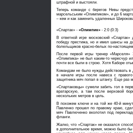
штрафной и выстояли.
Теперь команде с берегов Невы предст
марсельським «Олимпиком», и до 6 марта
– кем и как заменить удаленных Широков
«Спартак» -
«Олимпик»
- 2:0 (0:3)
В ответной игре московский «Спартак»
победу престижа, но и имел шансы на до
болельщиков красно-белых по-настоящем
После первой игры тренер «Марселя» Э
«Олимпика» не был каким-то чересчур и
почти все были в строю. Хотя Каборе оты
Командам не было нужды действовать в д
в начале игры после навеса с правог
защитника мяч попал в штангу. Еще раз м
«Спартаковцы» сумели забить гол в пер
вратарскую, а там после верховой бор
нескольких метров в цель.
В похожем ключе и на той же 40-й минуте
Павленко прошел по правому краю, сдел
мяч Павлюченко вколотил под переклади
фланги.
Жалко, что «Спартак» не оказался спосо
в дополнительное время, можно было бы