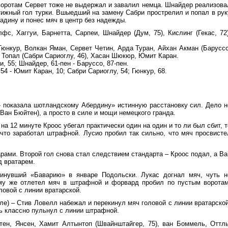
 воротам Сервет тоже не выдержал и завалил немца. Шнайдер реализова
тижный гол турки. Вшыедший на замену Сабри прострелил и попал в рук
адину и понес мяч в центр без надежды.
фс, Хаггуи, Барнетта, Сарпеи, Шнайдер (Дум, 75), Кислинг (Гекас, 72)
Гюнкур, Волкан Яман, Сервет Четин, Арда Туран, Айхан Акман (Баруссо
т Топал (Сабри Сариоглу, 46), Хасан Шюкюр, Юмит Каран.
уи, 55; Шнайдер, 61-пен - Баруссо, 87-пен.
4 - Юмит Каран, 10; Сабри Сариоглу, 54; Гюнкур, 68.
 показала шотландскому Абердину» истинную расстановку сил. Дело н
, Ван Бюйтен), а просто в силе и мощи немецкого гранда.
на 12 минуте Кроос убегал практически один на один и то ли был сбит, т
, что заработал штрафной. Лусио пробил так сильно, что мяч просвисте
рами. Второй гол снова стал следствием стандарта – Кроос подал, а Ва
д вратарем.
кинувший «Баварию» в январе Подольски. Лукас догнал мяч, чуть н
нему же отлетел мяч в штрафной и форвард пробил по пустым воротам
ловой с линии вратарской.
ле) – Стив Ловелл набежал и перекинул мяч головой с линии вратарской
ь классно пульнул с линии штрафной.
тен, Янсен, Хамит Алтынтоп (Швайнштайгер, 75), ван Боммель, Оттль