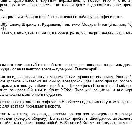
ыпить бдительность крупным поражением в первой игре и ответит
 речь об этом, скорее всего, не шла и даже в дополнительное врем
ло.
выиграли и добавили своей стране очков в таблицу коэффициентов.
88), Ковач, Штранцль, Кудряшов, Павленко, Моцарт, Титов (Быстров, 76)
71).
Тайво, Вальбуэна, М`Бами, Каборе (Орума, 9), Насри (Зенден, 60), Ньян
нцы сыграли первый гостевой матч вничью, но сполна отыгрались дома
куда более именитого врага – турецкий «Галатасарай».
быстро и, как показалось, с минимальным туркоспортивлением. Уже на 1
вом фланге и навесил на линию вратарской, где четко пробил голово
торами, как немцы забили второй гол. Трехходовка Барнетта – Шнайдер 
лист забивает 6-й мяч в Кубке УЕФА. Турецкий защитник и вне игр
фана крайне медленно и неудачно.
рнетта прострелил в штрафную, а Барбарес подставил ногу и мяч пусть 
о для вратаря проникает в ворота.
елать хет-трик, но дважды пробил во вратаря из идеальных позици
омсали турецкую оборону). Во вратаря пробил и Шнайдер со штрафного
н отбил мяч прямо перед собой. Набегавший Хаггуи не ожидал, но успе