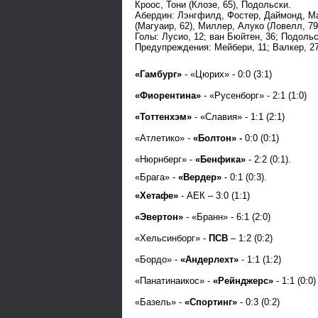
Кроос, Тони (Клозе, 65), Подольски.
Абердин: Лэнгфилд, Фостер, Даймонд, Ма
(Магуаир, 62), Миллер, Алуко (Ловелл, 79
Голы: Лусио, 12; ван Бюйтен, 36; Подольс
Предупреждения: Мейбери, 11; Валкер, 27;
«Гамбург»
- «Цюрих» - 0:0 (3:1)
«Фиорентина»
- «Русенборг» - 2:1 (1:0)
«Тоттенхэм»
- «Славия» - 1:1 (2:1)
«Атлетико» -
«Болтон» -
0:0 (0:1)
«Нюрнберг» -
«Бенфика»
- 2:2 (0:1).
«Брага» -
«Вердер»
- 0:1 (0:3).
«Хетафе»
- АЕК – 3:0 (1:1)
«Эвертон»
- «Бранн» - 6:1 (2:0)
«Хельсинборг» -
ПСВ
– 1:2 (0:2)
«Бордо» -
«Андерлехт»
- 1:1 (1:2)
«Панатинаикос» -
«Рейнджерс»
- 1:1 (0:0)
«Базель» -
«Спортинг»
- 0:3 (0:2)