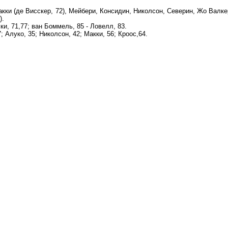
кки (де Висскер, 72), Мейбери, Консидин, Николсон, Северин, Жо Валке
).
ки, 71,77; ван Боммель, 85 - Ловелл, 83.
 Алуко, 35; Николсон, 42; Макки, 56; Кроос,64.