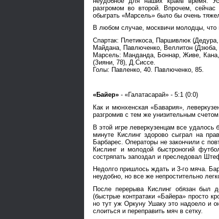
неудобное для наших краев время. Ус
разгромом во второй. Впрочем, сейчас
обыграть «Марсель» было бы очень тяже
В любом случае, москвичи молодцы, что 
Спартак: Плетикоса, Паршивлюк (Дедура, 
Майдана, Павлюченко, Веллитон (Дзюба, 
Марсель: Манданда, Боннар, Живе, Кана, 
(Зияни, 78), Д.Сиссе.
Голы: Павленко, 40. Павлюченко, 85.
«Байер»
- «Галатасарай» - 5:1 (0:0)
Как и мюнхенская «Бавария», леверкузе
разгромив с тем же унизительным счетом 
В этой игре леверкузенцам все удалось 
минуте Кислинг здорово сыграл на пра
Барбарес. Операторы не закончили с пов
Кислинг и молодой быстроногий футбо
состряпать запоздал и преследовал Ште
Недолго пришлось ждать и 3-го мяча. Ба
неудобно, но все же непростительно легк
После перерыва Кислинг обязан был д
(быстрые контратаки «Байера» просто кр
но тут уж Оркуну Ушаку это надоело и о
слоиться и переправить мяч в сетку.