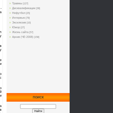
Травмы
[127]
-
Дисквалификации
[39]
а
Нефутбол
[25]
Интервью
[79]
Эксклюзив
[10]
Юмор
[27]
л
Жизнь сайта
[57]
у
Архив (ЧЕ-2008)
[158]
в
у
е
и
о
с
з
й
и
ПОИСК
а
в