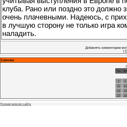
учитывая выступления в Европе в п
клуба. Рано или поздно это должно 
очень плачевными. Надеюсь, с при
в лучшую сторону не только игра к
наладить.
Добавлять комментарии могу
[
Р
Calendar
Пн
Вт
4
5
11
12
18
19
25
26
Полная версия сайта