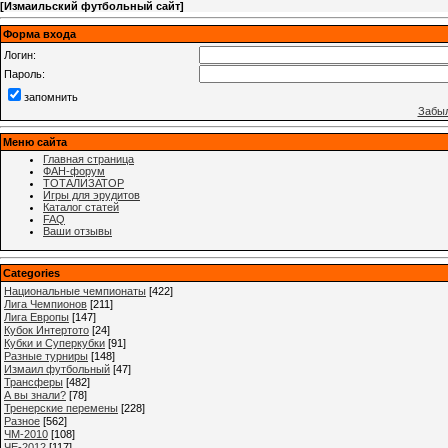
[
Измаильский футбольный сайт
]
Форма входа
Логин:
Пароль:
запомнить
Забыл
Меню сайта
Главная страница
ФАН-форум
ТОТАЛИЗАТОР
Игры для эрудитов
Каталог статей
FAQ
Ваши отзывы
Categories
Национальные чемпионаты
[422]
Лига Чемпионов
[211]
Лига Европы
[147]
Кубок Интертото
[24]
Кубки и Суперкубки
[91]
Разные турниры
[148]
Измаил футбольный
[47]
Трансферы
[482]
А вы знали?
[78]
Тренерские перемены
[228]
Разное
[562]
ЧМ-2010
[108]
ЧЕ-2012
[117]