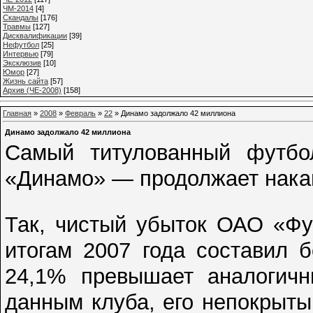
ЧМ-2014
[4]
Cкандалы
[176]
Травмы
[127]
Дисквалификации
[39]
Нефутбол
[25]
Интервью
[79]
Эксклюзив
[10]
Юмор
[27]
Жизнь сайта
[57]
Архив (ЧЕ-2008)
[158]
Главная
»
2008
»
Февраль
»
22
» Динамо задолжало 42 миллиона
Динамо задолжало 42 миллиона
Самый титулованный футбо
«Динамо» — продолжает накап
Так, чистый убыток ОАО «Фу
итогам 2007 года составил 
24,1% превышает аналогичн
данным клуба, его непокрыты