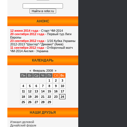
АНОНС
12 июня 2014 года -
Старт ЧМ-2014
20 сентября 2012 года -
Первый тур Лиги
Европы
23 сентября 2012 года -
1/16 Кубка Украины
2012-2013 "Шахтер"-"Динамо" (Киев)
11 сентября 2012 года -
Отборочный матч
ЧМ-2014 Англия - Украина
КАЛЕНДАРЬ
«
Февраль 2008
»
Пн
Вт
Ср
Чт
Пт
Сб
Вс
1
2
3
4
5
6
7
8
9
10
11
12
13
14
15
16
17
18
19
20
21
22
23
24
25
26
27
28
29
НАШИ ДРУЗЬЯ
Измаил деловой
Дунайский форум