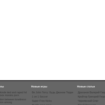
йлы
Новые игры
Новые статьи
londe tied and raped hd
Be John Terry: Будь Джоном Терри
Драганов Валерий Гав
 sex movies porn
1 on 1 Soccer
Кройтор Григорий Геор
tion between loneliness
Super Free Kicks
Чернявский Олег
sion among