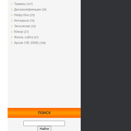
Травмы
[127]
Дисквалификации
[39]
Нефутбол
[25]
Интервью
[79]
Эксклюзив
[10]
Юмор
[27]
Жизнь сайта
[57]
Архив (ЧЕ-2008)
[158]
ПОИСК