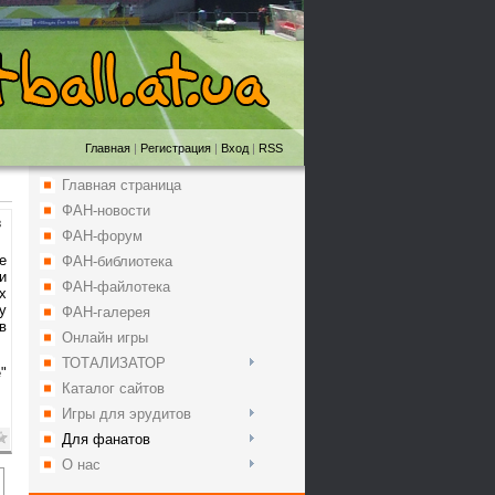
Главная
|
Регистрация
|
Вход
|
RSS
Главная страница
ФАН-новости
3
ФАН-форум
е
ФАН-библиотека
и
ФАН-файлотека
х
у
ФАН-галерея
в
Онлайн игры
ТОТАЛИЗАТОР
"
Каталог сайтов
Игры для эрудитов
Для фанатов
О нас