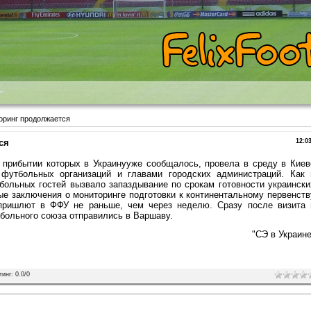
оринг продолжается
ся
12:0
 прибытии которых в Украинууже сообщалось, провела в среду в Киев
 футбольных организаций и главами городских администраций. Как 
больных гостей вызвало запаздывание по срокам готовности украински
ые заключения о мониторинге подготовки к континентальному первенств
 пришлют в ФФУ не раньше, чем через неделю. Сразу после визита 
больного союза отправились в Варшаву.
"СЭ в Украине
тинг
:
0.0
/
0