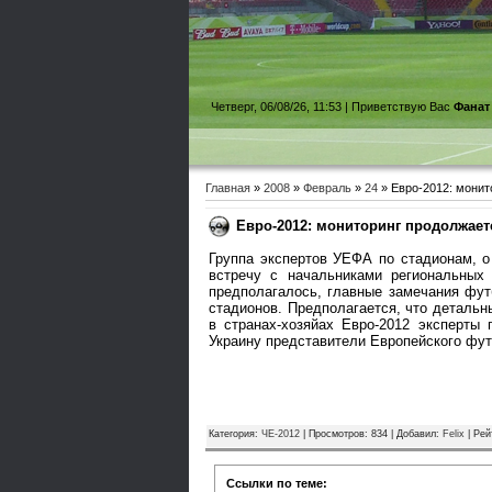
Четверг, 06/08/26, 11:53 |
Приветствую Вас
Фанат
Главная
»
2008
»
Февраль
»
24
» Евро-2012: монит
Евро-2012: мониторинг продолжает
Группа экспертов УЕФА по стадионам, о
встречу с начальниками региональных
предполагалось, главные замечания фут
стадионов. Предполагается, что детальн
в странах-хозяйах Евро-2012 эксперты
Украину представители Европейского фут
Категория
:
ЧЕ-2012
|
Просмотров
: 834 |
Добавил
:
Felix
|
Рей
Ссылки по теме: