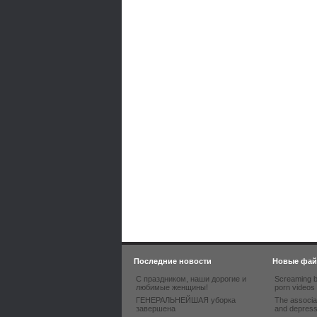
Последние новости
Новые фа
С праздником, наши дорогие и
Screaming b
любимые женщины!
porn videos
ГЕНЕРАЛЬНЕЙШАЯ уборка
The associa
завершена
and depres