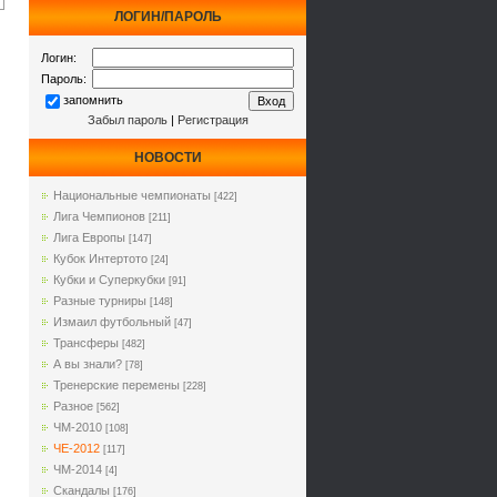
ЛОГИН/ПАРОЛЬ
Логин:
Пароль:
запомнить
Забыл пароль
|
Регистрация
НОВОСТИ
Национальные чемпионаты
[422]
Лига Чемпионов
[211]
Лига Европы
[147]
Кубок Интертото
[24]
Кубки и Суперкубки
[91]
Разные турниры
[148]
Измаил футбольный
[47]
Трансферы
[482]
А вы знали?
[78]
Тренерские перемены
[228]
Разное
[562]
ЧМ-2010
[108]
ЧЕ-2012
[117]
ЧМ-2014
[4]
Cкандалы
[176]