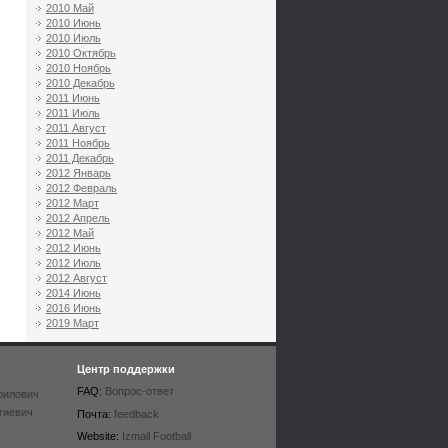
2010 Май
2010 Июнь
2010 Июль
2010 Октябрь
2010 Ноябрь
2010 Декабрь
2011 Июнь
2011 Июль
2011 Август
2011 Ноябрь
2011 Декабрь
2012 Январь
2012 Февраль
2012 Март
2012 Апрель
2012 Май
2012 Июнь
2012 Июль
2012 Август
2014 Июнь
2016 Июнь
2019 Март
Центр поддержки
FAQ:
Вопрос-ответ
рилович
гиевич
Почта:
feedback
Website:
Izmail Football