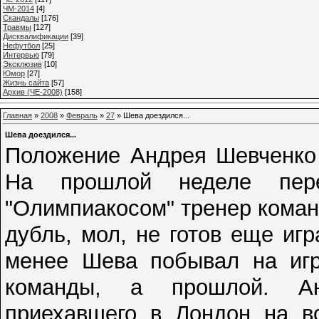
ЧМ-2014
[4]
Cкандалы
[176]
Травмы
[127]
Дисквалификации
[39]
Нефутбол
[25]
Интервью
[79]
Эксклюзив
[10]
Юмор
[27]
Жизнь сайта
[57]
Архив (ЧЕ-2008)
[158]
Главная
»
2008
»
Февраль
»
27
» Шева доездился...
Шева доездился...
Положение Андрея Шевченко 
На прошлой неделе пер
"Олимпиакосом" тренер коман
дубль, мол, не готов еще иг
менее Шева побывал на игр
команды, а прошлой. Ан
приехавшего в Лондон на вс