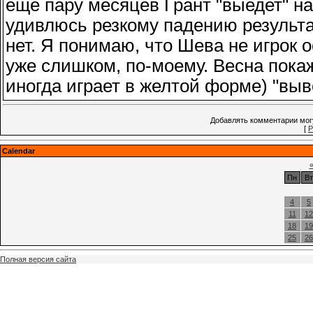
еще пару месяцев Грант "выедет" на
удивлюсь резкому падению результат
нет. Я понимаю, что Шева не игрок 
уже слишком, по-моему. Весна покаж
иногда играет в желтой форме) "выве
Добавлять комментарии могу
[
Р
Calendar
Пн
Вт
4
5
11
12
18
19
25
26
Полная версия сайта