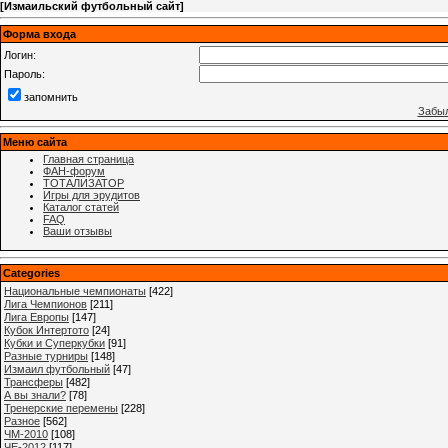
[
Измаильский футбольный сайт
]
Форма входа
Логин:
Пароль:
запомнить
Забыл
Меню сайта
Главная страница
ФАН-форум
ТОТАЛИЗАТОР
Игры для эрудитов
Каталог статей
FAQ
Ваши отзывы
Categories
Национальные чемпионаты
[422]
Лига Чемпионов
[211]
Лига Европы
[147]
Кубок Интертото
[24]
Кубки и Суперкубки
[91]
Разные турниры
[148]
Измаил футбольный
[47]
Трансферы
[482]
А вы знали?
[78]
Тренерские перемены
[228]
Разное
[562]
ЧМ-2010
[108]
ЧЕ-2012
[117]