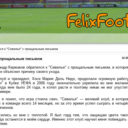
т
лся к "Севилье" с прощальным письмом
с прощальным письмом
10:3
андр Кержаков обратился к "Севилье" с прощальным письмом, в которо
е объяснил причину своего ухода.
Клуб и президент, Хосе Мария Дель Нидо, проделали огромную работу
и" в Кубке УЕФА в 2006 году окончательно укрепила во мне желани
гда мне было 24 года, я хотел расти и поэтому никак не мог упустит
имере.
 я понял, что игра стоила свеч. "Севилья" — великий клуб, в которо
в команде всего 14 месяцев, но за это время успел сыграть в четырё
мпионов.
сились ко мне с теплотой. Я был горд тем, что защищаю цвета тако
да останется в моём сердце. Именно этот клуб научил меня побеждать 
твие.