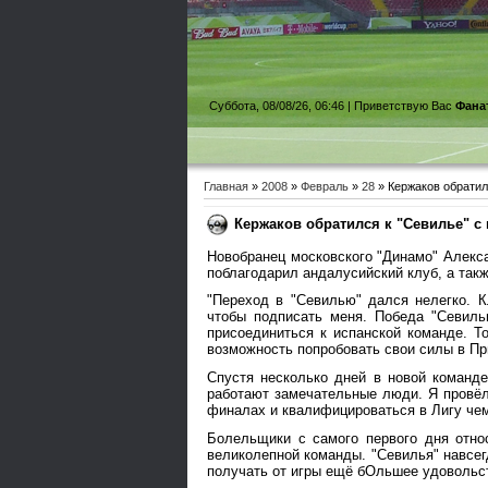
Суббота, 08/08/26, 06:46 |
Приветствую Вас
Фана
Главная
»
2008
»
Февраль
»
28
» Кержаков обрати
Кержаков обратился к "Севилье" 
Новобранец московского "Динамо" Алекс
поблагодарил андалусийский клуб, а такж
"Переход в "Севилью" дался нелегко. 
чтобы подписать меня. Победа "Севиль
присоединиться к испанской команде. То
возможность попробовать свои силы в Пр
Спустя несколько дней в новой команде
работают замечательные люди. Я провёл 
финалах и квалифицироваться в Лигу че
Болельщики с самого первого дня отно
великолепной команды. "Севилья" навсег
получать от игры ещё бОльшее удовольс