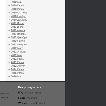
2010 Май
2010 Июнь
2010 Июль
2010 Октябрь
2010 Ноябрь
2010 Декабрь
2011 Июнь
2011 Июль
2011 Август
2011 Ноябрь
2011 Декабрь
2012 Январь
2012 Февраль
2012 Март
2012 Апрель
2012 Май
2012 Июнь
2012 Июль
2012 Август
2014 Июнь
2016 Июнь
2019 Март
Центр поддержки
FAQ:
Вопрос-ответ
рилович
гиевич
Почта:
feedback
Website:
Izmail Football