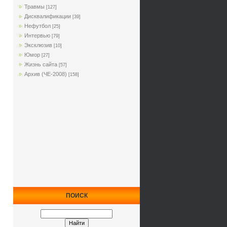
Травмы
[127]
Дисквалификации
[39]
Нефутбол
[25]
Интервью
[79]
Эксклюзив
[10]
Юмор
[27]
Жизнь сайта
[57]
Архив (ЧЕ-2008)
[158]
ПОИСК