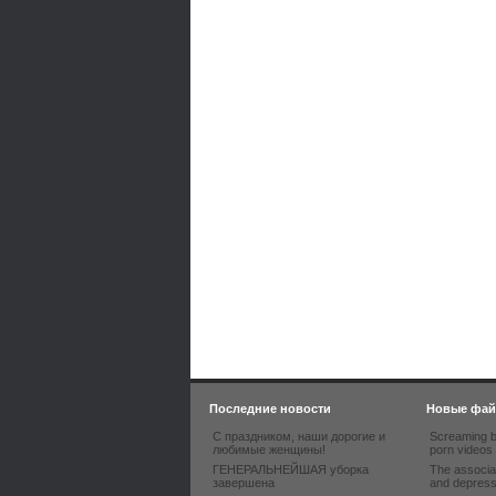
Последние новости
Новые фа
С праздником, наши дорогие и
Screaming b
любимые женщины!
porn videos
ГЕНЕРАЛЬНЕЙШАЯ уборка
The associa
завершена
and depres