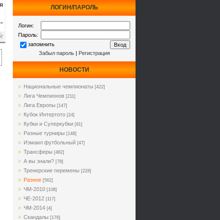
я
ЛОГИН/ПАРОЛЬ
"
Логин:
Пароль:
запомнить
Забыл пароль
|
Регистрация
НОВОСТИ
Национальные чемпионаты
[422]
Лига Чемпионов
[211]
Лига Европы
[147]
Кубок Интертото
[24]
Кубки и Суперкубки
[91]
Разные турниры
[148]
Измаил футбольный
[47]
Трансферы
[482]
А вы знали?
[78]
Тренерские перемены
[228]
Разное
[562]
ЧМ-2010
[108]
ЧЕ-2012
[117]
ЧМ-2014
[4]
Cкандалы
[176]