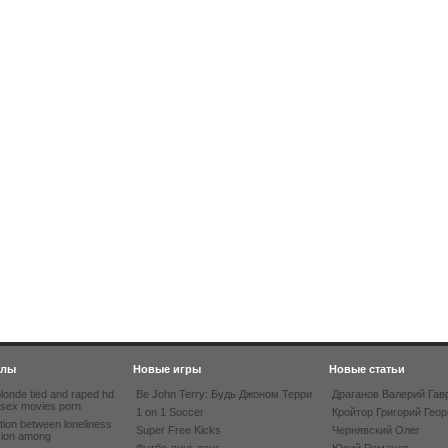
йлы
Новые игры
Новые статьи
londe tied and raped hd
Be John Terry: Будь Джоном Терри
Драганов Валерий Гав
 sex movies porn
1 on 1 Soccer
Кройтор Григорий Геор
tion between loneliness
Super Free Kicks
Чернявский Олег
sion among