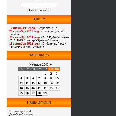
АНОНС
12 июня 2014 года -
Старт ЧМ-2014
20 сентября 2012 года -
Первый тур Лиги
Европы
23 сентября 2012 года -
1/16 Кубка Украины
2012-2013 "Шахтер"-"Динамо" (Киев)
11 сентября 2012 года -
Отборочный матч
ЧМ-2014 Англия - Украина
КАЛЕНДАРЬ
«
Февраль 2008
»
Пн
Вт
Ср
Чт
Пт
Сб
Вс
1
2
3
4
5
6
7
8
9
10
11
12
13
14
15
16
17
18
19
20
21
22
23
24
25
26
27
28
29
НАШИ ДРУЗЬЯ
Измаил деловой
Дунайский форум