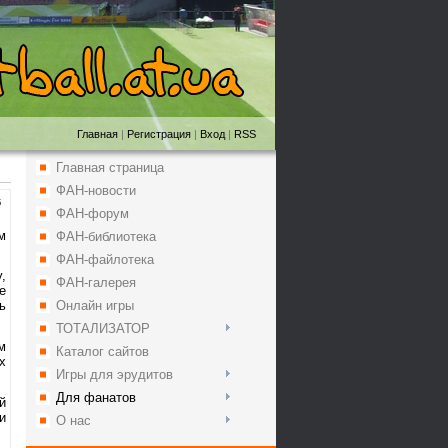
Главная
|
Регистрация
|
Вход
|
RSS
Главная страница
ФАН-новости
5
ФАН-форум
м
ФАН-библиотека
ФАН-файлотека
,
ФАН-галерея
е
Онлайн игры
ь
ТОТАЛИЗАТОР
м
Каталог сайтов
х
Игры для эрудитов
Для фанатов
й
и
О нас