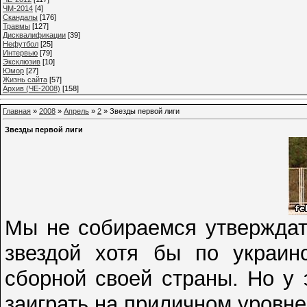
ЧМ-2014
[4]
Cкандалы
[176]
Травмы
[127]
Дисквалификации
[39]
Нефутбол
[25]
Интервью
[79]
Эксклюзив
[10]
Юмор
[27]
Жизнь сайта
[57]
Архив (ЧЕ-2008)
[158]
Главная
»
2008
»
Апрель
»
2
» Звезды первой лиги
Звезды первой лиги
Мы не собираемся утверждать
звездой хотя бы по украин
сборной своей страны. Но у
заиграть на приличном уровне