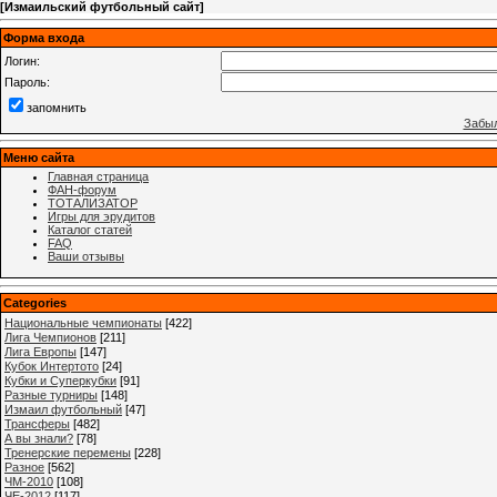
[
Измаильский футбольный сайт
]
Форма входа
Логин:
Пароль:
запомнить
Забыл
Меню сайта
Главная страница
ФАН-форум
ТОТАЛИЗАТОР
Игры для эрудитов
Каталог статей
FAQ
Ваши отзывы
Categories
Национальные чемпионаты
[422]
Лига Чемпионов
[211]
Лига Европы
[147]
Кубок Интертото
[24]
Кубки и Суперкубки
[91]
Разные турниры
[148]
Измаил футбольный
[47]
Трансферы
[482]
А вы знали?
[78]
Тренерские перемены
[228]
Разное
[562]
ЧМ-2010
[108]
ЧЕ-2012
[117]