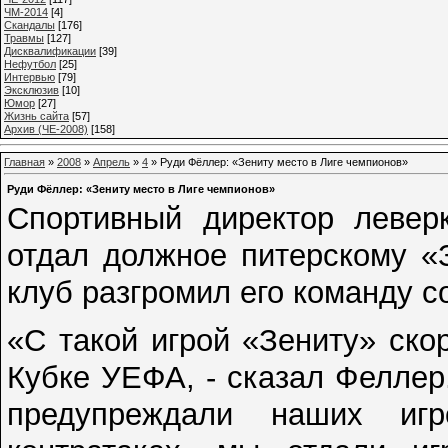
ЧМ-2014
[4]
Cкандалы
[176]
Травмы
[127]
Дисквалификации
[39]
Нефутбол
[25]
Интервью
[79]
Эксклюзив
[10]
Юмор
[27]
Жизнь сайта
[57]
Архив (ЧЕ-2008)
[158]
Главная
»
2008
»
Апрель
»
4
» Руди Фёллер: «Зениту место в Лиге чемпионов»
Руди Фёллер: «Зениту место в Лиге чемпионов»
Спортивный директор левер
отдал должное питерскому «З
клуб разгромил его команду со
«С такой игрой «Зениту» ско
Кубке УЕФА, - сказал Феллер
предупреждали наших иг