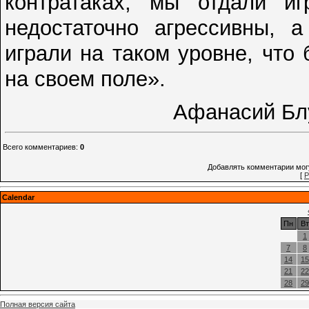
контратаках, мы отдали 
недостаточно агрессивны, а
играли на таком уровне, что
на своем поле».
Афанасий Бл
Всего комментариев
:
0
Добавлять комментарии могу
[
Р
Calendar
Пн
Вт
1
7
8
14
15
21
22
28
29
Полная версия сайта