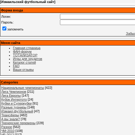
[
Измаильский футбольный сайт
]
Форма входа
Логин:
Пароль:
запомнить
Забыл
Меню сайта
Главная страница
ФАН-форум
ТОТАЛИЗАТОР
Игры для эрудитов
Каталог статей
FAQ
Ваши отзывы
Categories
Национальные чемпионаты
[422]
Лига Чемпионов
[211]
Лига Европы
[147]
Кубок Интертото
[24]
Кубки и Суперкубки
[91]
Разные турниры
[148]
Измаил футбольный
[47]
Трансферы
[482]
А вы знали?
[78]
Тренерские перемены
[228]
Разное
[562]
ЧМ-2010
[108]
ЧЕ-2012
[117]