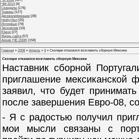
ЧМ-2014
[4]
Cкандалы
[176]
Травмы
[127]
Дисквалификации
[39]
Нефутбол
[25]
Интервью
[79]
Эксклюзив
[10]
Юмор
[27]
Жизнь сайта
[57]
Архив (ЧЕ-2008)
[158]
Главная
»
2008
»
Апрель
»
9
» Сколари отказался возглавить сборную Мексики
Сколари отказался возглавить сборную Мексики
Наставник сборной Португал
приглашение мексиканской ф
заявил, что будет принимат
после завершения Евро-08, с
- Я с радостью получил приг
мои мысли связаны с порт