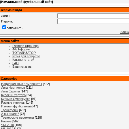
[
Измаильский футбольный сайт
]
Форма входа
Логин:
Пароль:
запомнить
Забыл
Меню сайта
Главная страница
ФАН-форум
ТОТАЛИЗАТОР
Игры для эрудитов
Каталог статей
FAQ
Ваши отзывы
Categories
Национальные чемпионаты
[422]
Лига Чемпионов
[211]
Лига Европы
[147]
Кубок Интертото
[24]
Кубки и Суперкубки
[91]
Разные турниры
[148]
Измаил футбольный
[47]
Трансферы
[482]
А вы знали?
[78]
Тренерские перемены
[228]
Разное
[562]
ЧМ-2010
[108]
ЧЕ-2012
[117]