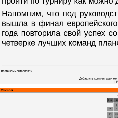
пройти по турниру как можно 
Напомним, что под руководс
вышла в финал европейского 
года повторила свой успех с
четверке лучших команд план
Всего комментариев
:
0
Добавлять комментарии могу
[
Р
Calendar
Пн
Вт
1
7
8
14
15