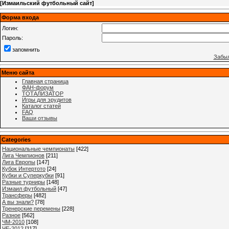
[
Измаильский футбольный сайт
]
Форма входа
Логин:
Пароль:
запомнить
Забыл
Меню сайта
Главная страница
ФАН-форум
ТОТАЛИЗАТОР
Игры для эрудитов
Каталог статей
FAQ
Ваши отзывы
Categories
Национальные чемпионаты
[422]
Лига Чемпионов
[211]
Лига Европы
[147]
Кубок Интертото
[24]
Кубки и Суперкубки
[91]
Разные турниры
[148]
Измаил футбольный
[47]
Трансферы
[482]
А вы знали?
[78]
Тренерские перемены
[228]
Разное
[562]
ЧМ-2010
[108]
ЧЕ-2012
[117]