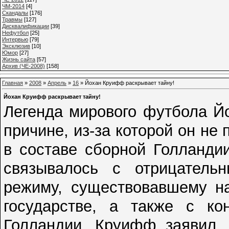
ЧМ-2014
[4]
Cкандалы
[176]
Травмы
[127]
Дисквалификации
[39]
Нефутбол
[25]
Интервью
[79]
Эксклюзив
[10]
Юмор
[27]
Жизнь сайта
[57]
Архив (ЧЕ-2008)
[158]
Главная
»
2008
»
Апрель
»
16
» Йохан Круифф раскрывает тайну!
Йохан Круифф раскрывает тайну!
Легенда мирового футбола Й
причине, из-за которой он не
в составе сборной Голланди
связывалось с отрицатель
режиму, существовавшему н
государстве, а также с к
Голландии. Круифф заявил, 