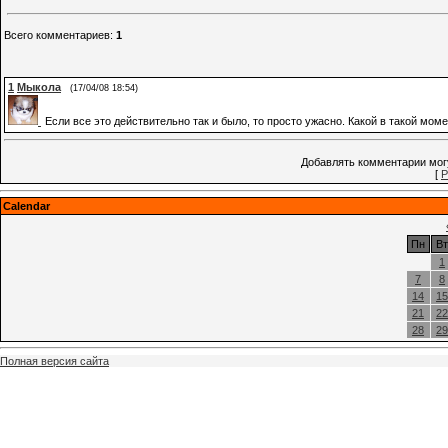
Всего комментариев
:
1
1
Мыкола
(17/04/08 18:54)
Если все это действительно так и было, то просто ужасно. Какой в такой мо
Добавлять комментарии могу
[
Р
Calendar
Пн
Вт
1
7
8
14
15
21
22
28
29
Полная версия сайта