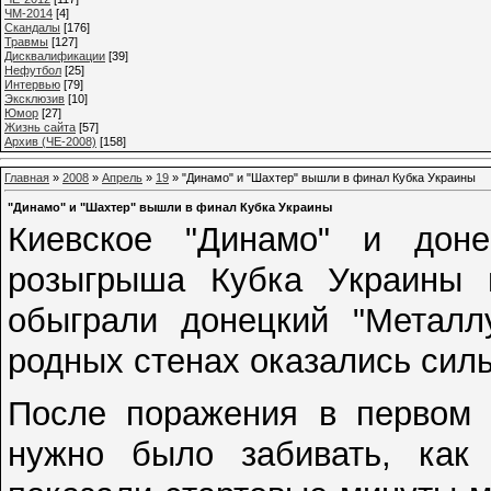
ЧМ-2014
[4]
Cкандалы
[176]
Травмы
[127]
Дисквалификации
[39]
Нефутбол
[25]
Интервью
[79]
Эксклюзив
[10]
Юмор
[27]
Жизнь сайта
[57]
Архив (ЧЕ-2008)
[158]
Главная
»
2008
»
Апрель
»
19
» "Динамо" и "Шахтер" вышли в финал Кубка Украины
"Динамо" и "Шахтер" вышли в финал Кубка Украины
Киевское "Динамо" и дон
розыгрыша Кубка Украины 
обыграли донецкий "Металлу
родных стенах оказались силь
После поражения в первом м
нужно было забивать, как 