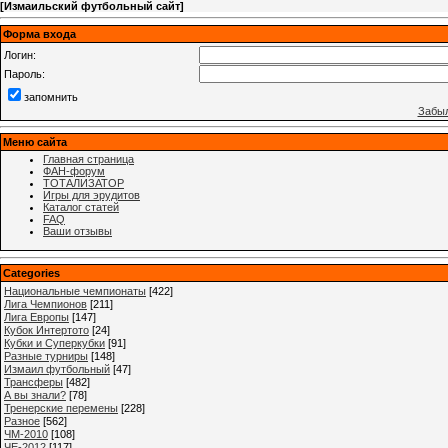
[
Измаильский футбольный сайт
]
Форма входа
Логин:
Пароль:
запомнить
Забыл
Меню сайта
Главная страница
ФАН-форум
ТОТАЛИЗАТОР
Игры для эрудитов
Каталог статей
FAQ
Ваши отзывы
Categories
Национальные чемпионаты
[422]
Лига Чемпионов
[211]
Лига Европы
[147]
Кубок Интертото
[24]
Кубки и Суперкубки
[91]
Разные турниры
[148]
Измаил футбольный
[47]
Трансферы
[482]
А вы знали?
[78]
Тренерские перемены
[228]
Разное
[562]
ЧМ-2010
[108]
ЧЕ-2012
[117]