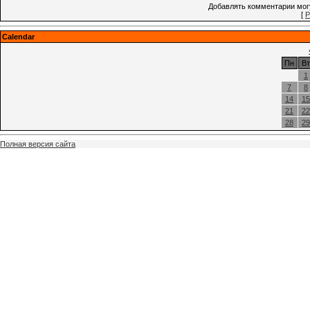
Добавлять комментарии могу
[
Р
Calendar
Пн
Вт
1
7
8
14
15
21
22
28
29
Полная версия сайта