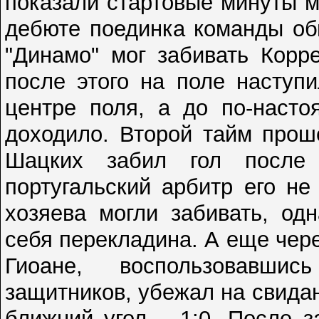
показали стартовые минуты м
дебюте поединка команды об
"Динамо" мог забивать Корре
после этого на поле наступ
центре поля, а до по-наст
доходило. Второй тайм прош
Шацких забил гол после 
португальский арбитр его не
хозяева могли забивать, од
себя перекладина. А еще чере
Гиоане, воспользовавшис
защитников, убежал на свидан
ближний угол – 1:0. После з