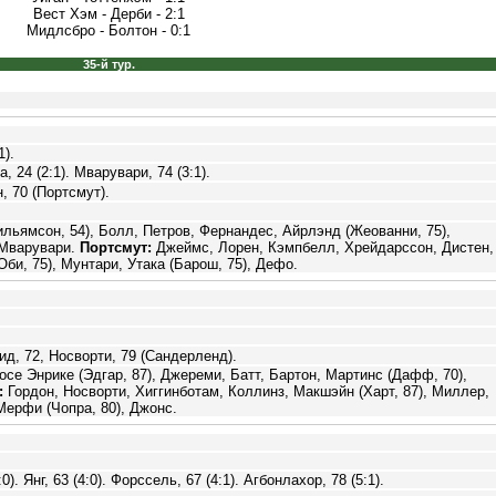
Вест Хэм - Дерби - 2:1
Мидлсбро - Болтон - 0:1
35-й тур.
1).
а, 24 (2:1). Мварувари, 74 (3:1).
, 70 (Портсмут).
ильямсон, 54), Болл, Петров, Фернандес, Айрлэнд (Жеованни, 75),
 Мварувари.
Портсмут:
Джеймс, Лорен, Кэмпбелл, Хрейдарссон, Дистен,
Оби, 75), Мунтари, Утака (Барош, 75), Дефо.
ид, 72, Носворти, 79 (Сандерленд).
се Энрике (Эдгар, 87), Джереми, Батт, Бартон, Мартинс (Дафф, 70),
:
Гордон, Носворти, Хиггинботам, Коллинз, Макшэйн (Харт, 87), Миллер,
Мерфи (Чопра, 80), Джонс.
:0). Янг, 63 (4:0). Форссель, 67 (4:1). Агбонлахор, 78 (5:1).