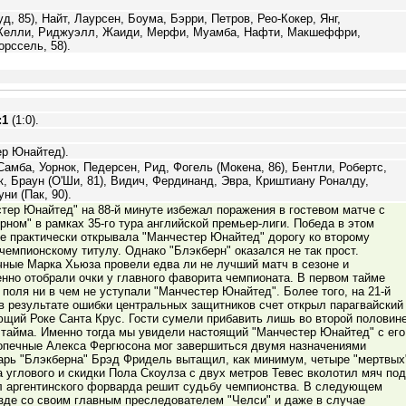
, 85), Найт, Лаурсен, Боума, Бэрри, Петров, Рео-Кокер, Янг,
Келли, Риджуэлл, Жаиди, Мерфи, Муамба, Нафти, Макшеффри,
рссель, 58).
:1
(1:0).
ер Юнайтед).
амба, Уорнок, Педерсен, Рид, Фогель (Мокена, 86), Бентли, Робертс,
, Браун (О'Ши, 81), Видич, Фердинанд, Эвра, Криштиану Роналду,
уни (Пак, 90).
тер Юнайтед" на 88-й минуте избежал поражения в гостевом матче с
рном" в рамках 35-го тура английской премьер-лиги. Победа в этом
е практически открывала "Манчестер Юнайтед" дорогу ко второму
чемпионскому титулу. Однако "Блэкберн" оказался не так прост.
ные Марка Хьюза провели едва ли не лучший матч в сезоне и
нно отобрали очки у главного фаворита чемпионата. В первом тайме
 поля ни в чем не уступали "Манчестер Юнайтед". Более того, на 21-й
в результате ошибки центральных защитников счет открыл парагвайский
щий Роке Санта Крус. Гости сумели прибавить лишь во второй половин
 тайма. Именно тогда мы увидели настоящий "Манчестер Юнайтед" с его
опечные Алекса Фергюсона мог завершиться двумя назначениями
тарь "Блэкберна" Брэд Фридель вытащил, как минимум, четыре "мертвых
а углового и скидки Пола Скоулза с двух метров Тевес вколотил мяч под
гол аргентинского форварда решит судьбу чемпионства. В следующем
зде со своим главным преследователем "Челси" и даже в случае