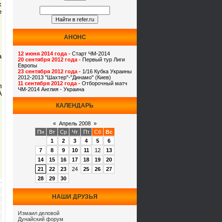
х
е
АНОНС
л
12 июня 2014 года -
Старт ЧМ-2014
а
20 сентября 2012 года -
Первый тур Лиги
Европы
23 сентября 2012 года -
1/16 Кубка Украины
2012-2013 "Шахтер"-"Динамо" (Киев)
11 сентября 2012 года -
Отборочный матч
л
ЧМ-2014 Англия - Украина
А
КАЛЕНДАРЬ
«
Апрель 2008
»
Пн
Вт
Ср
Чт
Пт
Сб
Вс
1
2
3
4
5
6
7
8
9
10
11
12
13
14
15
16
17
18
19
20
21
22
23
24
25
26
27
28
29
30
НАШИ ДРУЗЬЯ
Измаил деловой
Дунайский форум