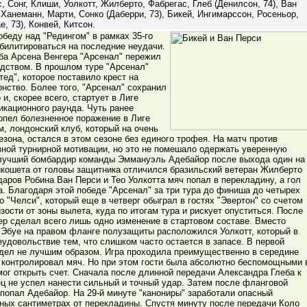
, Сонг, Клиши, Уолкотт, Жилберто, Фабрегас, Глеб (Денилсон, 74), Ван
Ханеманн, Марти, Сонко (Даберри, 73), Бикей, Ингимарссон, Росеньор,
е, 73), Конвей, Китсон.
беду над "Редингом" в рамках 35-го
абилитироваться на последние неудачи.
ба Арсена Венгера "Арсенал" пережил
одством. В прошлом туре "Арсенал"
ед", которое поставило крест на
онство. Более того, "Арсенал" сохранил
, скорее всего, стартует в Лиге
кационного раунда. Чуть ранее
рпел болезненное поражение в Лиге
м, лондонский клуб, который на очень
зона, остался в этом сезоне без единого трофея. На матч против
зной турнирной мотивации, но это не помешало одержать уверенную
е лучший бомбардир команды Эммануэль Адебайор после выхода один на
икошета от головы защитника отличился бразильский ветеран Жилберто
аров Робина Ван Перси и Тео Уолкотта мяч попал в перекладину, а гол
а. Благодаря этой победе "Арсенал" за три тура до финиша до четырех
о "Челси", который еще в четверг обыграл в гостях "Эвертон" со счетом
изости от зоны вылета, куда по итогам тура и рискует опуститься. После
р сделал всего лишь одно изменение в стартовом составе. Вместо
Эбуе на правом фланге полузащиты расположился Уолкотт, который в
удовольствие тем, что слишком часто остается в запасе. В первой
ядел не лучшим образом. Игра проходила преимущественно в середине
о контролировал мяч. Но при этом гости была абсолютно беспомощными 
 мог открыть счет. Сначала после длинной передачи Александра Глеба к
ец не успел нанести сильный и точный удар. Затем после фланговой
 попал Адебайор. На 29-й минуте "канониры" заработали опасный
ных сантиметрах от перекладины. Спустя минуту после передачи Коло