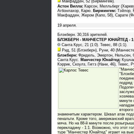
Макфадден, 52 (Бирмингем).
Астон Вилла:
Карсон, Мелльберг (Харевуд
Агбонлахор, Карю.
Бирмингем:
Тэйлор, 
Макфадден, Жером (Капо, 58), Сарате (Фо
19 апреля.
Блэкберн. 30,316 зрителей.
БЛЭКБЕРН - МАНЧЕСТЕР ЮНАЙТЕД - 1
Санта Крус, 21 (1:0). Тевес, 88 (1:1).
Рид, 51 (Блэкберн), Руни, 40 (Манчест
Блэкберн:
Фридель, Эмертон, Нельсен, С
Санта Крус.
Манчестер Юнайтед:
Кушчак
Кэррик, Скоулз, Гиггз (Нани, 46), Тевес, Р
"Манчес
"Блэкбе
поединк
подряд 
Подопеч
заслуже
хозяева
минуте 
нападаю
второго
знаменитым характером. Шквал атак под
пенальти. Кроме того, американский вра
мяча. Но на 88-й минуте после розыгрыш
перекладину - 1:1. Возможно, что этот 
туре "Манчестер Юнайтед" играет на вые