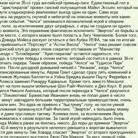
ном матче 35-го тура английской премьер-лиги. Единственный гол в
 "аристократов" провел ганский полузащитник Майкл Эссьен, который на
нуте хладнокровно реализовал выход один на один. Сама игра
ась на редкость скучной и небогатой на опасные моменты или какие-
угие события. "Челси" запомнился великолепной игрой в обороне.
 поля, за исключением двух штрафных, с игры не создали ни одного
о момента. Это поражение фактически исключило "Эвертон" из борьбы з
ое место, с которого можно было попасть в Лигу Чемпионов. Более того,
 Дэвида Мойеса рискует остаться и без Кубка УЕФА, так как по итогам
 приблизиться "Портсмут" и "Астон Вилла". "Челси" пока решает совсем
донский клуб до двух очков сократил отставание от "Манчестер
ыезде с "Блэкберном". "Аристократам" остается надеяться, что
да, в случае победы в очном матче, который состоится в рамках 36-го
огнать лидера. Таким образом, победа "Челси" на "Гудисон Парк"
ате. После досадной домашней ничьей с "Уиганом", когда "Челси"
мпенсированные минуты, Аврам Грант сделал сразу пять изменений в
итников Жулиано Беллетти и Уэйна Бриджа вышли Паулу Феррейра и
 Алекса заменил Рикарду Карвалью. Кроме того, вместо Михаэля
ут на поле вышли мобильные Шон Райт-Филлипс и Джо Коул. В роли
ился Николя Анелька, который после перехода в "Челси" разучился
о "Локомотива" Бранислав Иванович вновь не попал даже в число
ых минут завладели большим территориальным преимуществом, очень
али мяч. Это едва не привело к "быстрому" голу, но после умной
оложения промахнулся Райт-Филлипс. "Эвертон", к большому моему
и даже трусливую тактику. Хозяева поля, за исключением Якубу
жимались к своим воротам. За такой игрой наблюдать было очень
анда Мойеса ранее не боялась никого. До поры до времени "Эвертон"
 41-й минуте в результате нелепого рикошета к воротам вывалился
стя две минуты Тим Ховард спасает "Эвертон" от второго пропущенного
после пушечного выстрела Джон Оби Микеля. За весь первый тайм