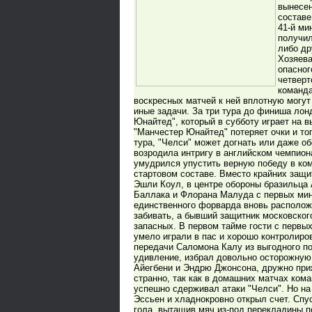
вынесен
составе
41-й ми
получил
либо др
Хозяева
опасног
четверт
команда
воскресных матчей к ней вплотную могут
иные задачи. За три тура до финиша лон
Юнайтед", который в субботу играет на в
"Манчестер Юнайтед" потеряет очки и тог
тура, "Челси" может догнать или даже об
возродила интригу в английском чемпион
умудрился упустить верную победу в ко
стартовом составе. Вместо крайних защ
Эшли Коул, в центре обороны бразильца
Баллака и Флорана Малуда с первых мин
единственного форварда вновь располож
забивать, а бывший защитник московског
запасных. В первом тайме гости с перв
умело играли в пас и хорошо контролиров
передачи Саломона Калу из выгодного п
удивление, избрал довольно осторожную 
Айегбени и Эндрю Джонсона, дружно при
странно, так как в домашних матчах ком
успешно сдерживал атаки "Челси". Но на
Эссьен и хладнокровно открыл счет. Спу
гола, вытащив мяч из-под перекладины 