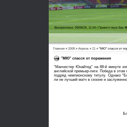
Воскресенье, 09/08/26, 11:59 |
Приветствую Вас
Ф
Главная
»
2008
»
Апрель
»
21
» "МЮ" спасся от по
"МЮ" спасся от поражения
"Манчестер Юнайтед" на 88-й минуте из
английской премьер-лиги. Победа в этом
подряд чемпионскому титулу. Однако "Бл
ли не лучший матч в сезоне и заслуженно
Бл