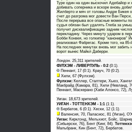
Туре один на один выскочил Адебайор и х
добивать соперника и вскоре вновь доби
Жилберто и мяч от головы Андре Бикея о
счет до разгрома мог довести Ван Перси
После перерыва все опасные моменты по 
судья обязан был удалять Глеба за умыш
получит дисквалификацию задним числом.
перекладину. Через минуту ударом в пер
Бобби Конвея, но голкипер "канониров" 
реализовал Фабрегас. Кроме того, на 85-
На последних минутах вновь мог забить 
ворот вынес Майкл Даберри.
Лондон. 25,311 зрителей.
ФУЛХЭМ - ЛИВЕРПУЛЬ - 0:2
(0:1).
Пеннант, 17 (0:1). Крауч, 70 (0:2).
Хили, 67 (Фулхэм).
Фулхэм:
Келлер, Сталтери, Хьюз, Хангел
Макбрайд (Камара, 81), Хили (Невланд, 7
Пеннант, Маскерано (Хаби Алонсо, 72), Л
Уиган. 18,673 зрителей.
УИГАН - ТОТТЕНХЭМ - 1:1
(1:1).
Бербатов, 6 (0:1). Хески, 12 (1:1).
Валенсия, 70, Паласиос, 81 (Уиган), О'Х
Уиган:
Кирклэнд, Мельхиот, Бойс, Шарнер
(Сибьерски, 76), Бент (Кинг, 84).
Тоттенхэ
Мальбранк, Кин (Бент, 72), Бербатов.