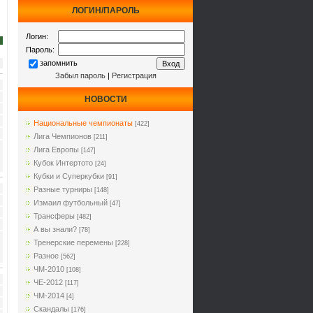
ЛОГИН/ПАРОЛЬ
Логин:
Пароль:
запомнить
Забыл пароль
|
Регистрация
НОВОСТИ
Национальные чемпионаты
[422]
Лига Чемпионов
[211]
Лига Европы
[147]
Кубок Интертото
[24]
Кубки и Суперкубки
[91]
Разные турниры
[148]
Измаил футбольный
[47]
Трансферы
[482]
А вы знали?
[78]
Тренерские перемены
[228]
Разное
[562]
ЧМ-2010
[108]
ЧЕ-2012
[117]
ЧМ-2014
[4]
Cкандалы
[176]