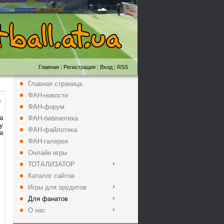
Главная
|
Регистрация
|
Вход
|
RSS
Главная страница
ФАН-новости
8
ФАН-форум
а
ФАН-библиотека
у
ФАН-файлотека
а
ФАН-галерея
Онлайн игры
ТОТАЛИЗАТОР
Каталог сайтов
Игры для эрудитов
Для фанатов
О нас