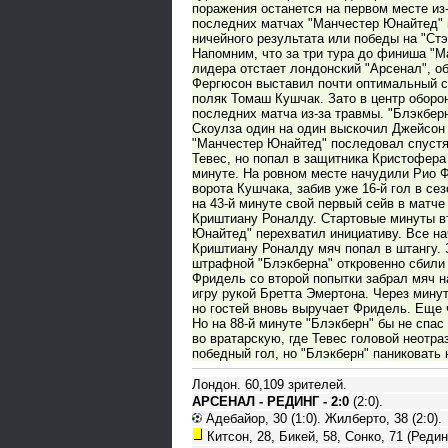
поражения останется на первом месте из
последних матчах "Манчестер Юнайтед" н
ничейного результата или победы на "Ст
Напомним, что за три тура до финиша "М
лидера отстает лондонский "Арсенал", об
Фергюсон выставил почти оптимальный с
поляк Томаш Кушчак. Зато в центр оборо
последних матча из-за травмы. "Блэкбер
Скоулза один на один выскочил Джейсон
"Манчестер Юнайтед" последовал спустя 
Тевес, но попал в защитника Кристофера
минуте. На ровном месте начудили Рио Ф
ворота Кушчака, забив уже 16-й гол в се
на 43-й минуте свой первый сейв в мат
Криштиану Роналду. Стартовые минуты вт
Юнайтед" перехватил инициативу. Все на
Криштиану Роналду мяч попал в штангу. 
штрафной "Блэкберна" откровенно сбили 
Фридель со второй попытки забрал мяч н
игру рукой Бретта Эмертона. Через мину
но гостей вновь выручает Фридель. Еще 
Но на 88-й минуте "Блэкберн" бы не спас
во вратарскую, где Тевес головой неотр
победный гол, но "Блэкберн" паниковать 
Лондон. 60,109 зрителей.
АРСЕНАЛ - РЕДИНГ - 2:0
(2:0).
Адебайор, 30 (1:0). Жилберто, 38 (2:0).
Китсон, 28, Бикей, 58, Сонко, 71 (Редин