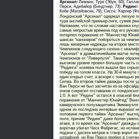
Арсенал:
Леманн, Туре (Эбуе, 60), Галлас
Перси, Адебайор (Бендтнер, 73).
Рединг:
Кебе (Матейовски, 79), Сиссе, Харпер (Фа
Лондонский "Арсенал" одержал легкую по
тура английской премьер-лиги, сумев ре
Напомним, что по словам наставника клу
самые непростые времена под его руков
потерпел поражение от "Манчестер Юнайт
шансах "канониров" побороться за чемпи
лишь мизерные надежды на второе место и
Чемпионов следующего сезона с квалифи
"Арсенал" в драматичнейшем матче поте
Чемпионов от "Ливерпуля". Таким образо
высоком уровне провел большую часть се
"Рединга" хозяева поля вышли без серье
победу на голом классе. На 30-й минут
один открыл счет, а вскоре с помощью р
Силва. Во втором тайме дважды после уд
Ван Перси не был засчитан из-за офсайд
очков сократил отставание от лондонског
1:0. А вот "Рединг" остался в опасной бл
поражения от "Манчестер Юнайтед" Венге
камерунского полузащитника Эммануэля 
одном из последних интервью выразил не
половине первого тайма "Арсенал" выгл
поля, причем "Рединг" даже более умел
атаке, в то время как "Арсенал" дважды
воротам убегал Ческ Фабрегас, но испан
подачи с десяти метров в створ ворот не
штрафной, но Ван Перси пробил в считан