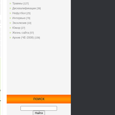
Травмы
[127]
Дисквалификации
[39]
Нефутбол
[25]
Интервью
[79]
Эксклюзив
[10]
Юмор
[27]
Жизнь сайта
[57]
Архив (ЧЕ-2008)
[158]
е
ПОИСК
"