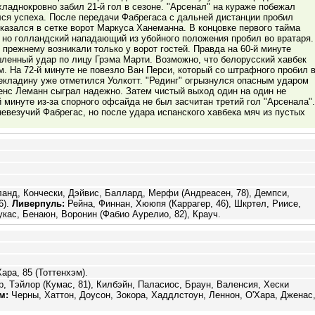
ладнокровно забил 21-й гол в сезоне. "Арсенал" на кураже побежал
лся успеха. После передачи Фабрегаса с дальней дистанции пробил
казался в сетке ворот Маркуса Ханеманна. В концовке первого тайма
, но голландский нападающий из убойного положения пробил во вратаря.
прежнему возникали только у ворот гостей. Правда на 60-й минуте
ленный удар по лицу Грэма Марти. Возможно, что белорусский хавбек
 На 72-й минуте не повезло Ван Перси, который со штрафного пробил 
екладину уже отметился Уолкотт. "Рединг" огрызнулся опасным ударом
Йенс Леманн сыграл надежно. Затем чистый выход один на один не
й минуте из-за спорного офсайда не был засчитан третий гол "Арсенала".
невезучий Фабрегас, но после удара испанского хавбека мяч из пустых
анд, Кончески, Дэйвис, Баллард, Мерфи (Андреасен, 78), Демпси,
6).
Ливерпуль:
Рейна, Финнан, Хююпя (Каррагер, 46), Шкртел, Риисе,
укас, Бенаюн, Воронин (Фабио Аурелио, 82), Крауч.
ара, 85 (Тоттенхэм).
, Тэйлор (Кумас, 81), Килбэйн, Паласиос, Браун, Валенсия, Хески
м:
Черны, Хаттон, Доусон, Зокора, Хаддлстоун, Леннон, О'Хара, Дженас