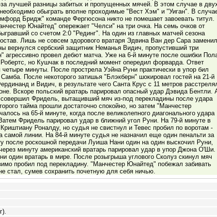
-за лучшей разницы забитых и пропущенных мячей. В этом случае в дву
еобходимо обыграть вполне проходимые "Вест Хэм" и "Уиган". В случа
эмфорд Бридж" команде Фергюсона никто не помешает завоевать титул.
анчестер Юнайтед" опережает "Челси" на три очка. На семь очков от
ыгравший со счетом 2:0 "Рединг". На один из главных матчей сезона
остав. Лишь не совсем здорового вратаря Эдвина Ван дер Сара замени
ны вернулся сербский защитник Неманья Видич, пропустивший три
н" агрессивно провел дебют матча. Уже на 6-й минуте после ошибки Пол
 Робертс, но Кушчак в последний момент опередил форварда. Ответ
четыре минуты. После прострела Уэйна Руни практически в упор бил
 Самба. После некоторого затишья "Блэкберн" шокировал гостей на 21-й
ердинанд и Видич, в результате чего Санта Крус с 11 метров расстреля
зоне. Вскоре польский вратарь парировал опасный удар Дэвида Бентли. 
че совершил Фридель, вытащивший мяч из-под перекладины после удара
орого тайма прошли достаточно спокойно, но затем "Манчестер
чалось на 65-й минуте, когда после великолепного диагонального удара
Затем Фридель парировал удар в ближний угол Руни. На 79-й минуте в
Криштиану Роналду, но судья не свистнул и Тевес пробил по воротам -
а самой линии. На 84-й минуте судья не назначил еще один пенальти за
ту после роскошной передачи Луиша Нани один на один выскочил Руни,
через минуту американский вратарь парировал удар в упор Джона О'Ши.
 ни один вратарь в мире. После розыгрыша углового Сколуз скинул мяч
азимо пробил под перекладину. "Манчестер Юнайтед" побежал забивать
не стал, сумев сохранить почетную для себя ничью.
г).