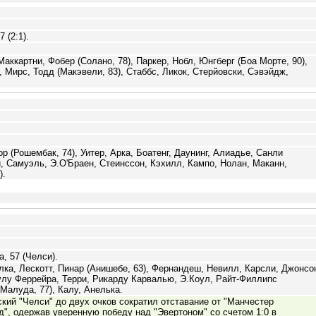
 (2:1).
аккартни, Фобер (Солано, 78), Паркер, Нобл, Юнгберг (Боа Морте, 90),
 Мирс, Тодд (Макэвели, 83), Стаббс, Ликок, Стерйовски, Сэвэйдж,
р (Рошембак, 74), Уитер, Арка, Боатенг, Даунинг, Алиадье, Санли
 Самуэль, Э.О'Браен, Стеинссон, Кэхилл, Кампо, Нолан, Маканн,
).
, 57 (Челси).
лка, Лескотт, Пинар (Анишебе, 63), Фернандеш, Невилл, Карсли, Джонсо
лу Феррейра, Терри, Рикарду Карвалью, Э.Коул, Райт-Филлипс
(Малуда, 77), Калу, Анелька.
кий "Челси" до двух очков сократил отставание от "Манчестер
", одержав уверенную победу над "Эвертоном" со счетом 1:0 в