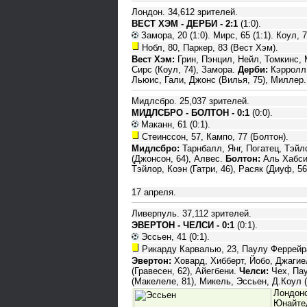
Лондон. 34,612 зрителей.
ВЕСТ ХЭМ - ДЕРБИ - 2:1
(1:0).
Замора, 20 (1:0). Мирс, 65 (1:1). Коул, 77
Нобл, 80, Паркер, 83 (Вест Хэм).
Вест Хэм:
Грин, Пэнцил, Нейл, Томкинс, М
Сирс (Коул, 74), Замора.
Дерби:
Кэрролл,
Льюис, Гали, Джонс (Вилья, 75), Миллер.
Мидлсбро. 25,037 зрителей.
МИДЛСБРО - БОЛТОН - 0:1
(0:0).
Маканн, 61 (0:1).
Стеинссон, 57, Кампо, 77 (Болтон).
Мидлсбро:
Тарнбалл, Янг, Погатец, Тэйло
(Джонсон, 64), Алвес.
Болтон:
Аль Хабси,
Тэйлор, Коэн (Гатри, 46), Расяк (Диуф, 56
17 апреля.
Ливерпуль. 37,112 зрителей.
ЭВЕРТОН - ЧЕЛСИ - 0:1
(0:1).
Эссьен, 41 (0:1).
Рикарду Карвалью, 23, Паулу Феррейра
Эвертон:
Ховард, Хибберт, Йобо, Джагие
(Гравесен, 62), Айегбени.
Челси:
Чех, Пау
(Макелеле, 81), Микель, Эссьен, Д.Коул 
Лондонс
Юнайтед