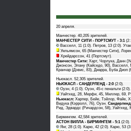
20 апреля.
Манчестер. 40,205 зрителей.
МАНЧЕСТЕР СИТИ - ПОРТСМУТ - 3:1
(2:
Васселл, 11 (1:0). Петров, 13 (2:0). Утак
Уильямсон, 65 (Манчестер Сити), Лорен
Хрейдарссон, 41 (Портсмут).
Манчестер Сити:
Харт, Чорлука, Данн (У
Джонсон, Элану (Кайседо, 90), Васселл,
Кранчар (Дэвис, 83), Диарра, Буба Диоп (
Ньюкасл. 52,305 зрителей.
НЬЮКАСЛ - САНДЕРЛЕНД - 2:0
(2:0).
Оуэн, 4 (1:0). Оуэн, 45-с пенальти (2:0).
Уайтхед, 28, Мерфи, 45, Миллер, 69, Р
Ньюкасл:
Харпер, Бейе, Тэйлор, Файе, Хо
Видука (Кэрролл, 76), Оуэн.
Сандерленд
Рид, Эдвардс (Ричардсон, 58), Уайтхед, 
Бирмингем. 42,584 зрителей.
АСТОН ВИЛЛА - БИРМИНГЕМ - 5:1
(2:0).
Янг, 28 (1:0). Карю, 42 (2:0). Карю, 53 (3