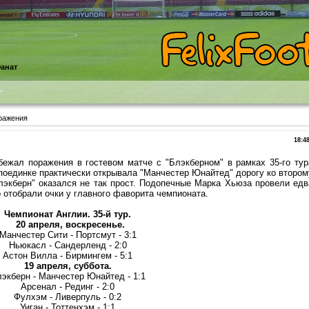
анат
ражения
18:4
бежал поражения в гостевом матче с "Блэкберном" в рамках 35-го тур
 поединке практически открывала "Манчестер Юнайтед" дорогу ко втором
экберн" оказался не так прост.
Подопечные Марка Хьюза провели едв
 отобрали очки у главного фаворита чемпионата.
Чемпионат Англии. 35-й тур.
20 апреля, воскресенье.
Манчестер Сити - Портсмут - 3:1
Ньюкасл - Сандерленд - 2:0
Астон Вилла - Бирмингем - 5:1
19 апреля, суббота.
экберн - Манчестер Юнайтед - 1:1
Арсенал - Рединг - 2:0
Фулхэм - Ливерпуль - 0:2
Уиган - Тоттенхэм - 1:1