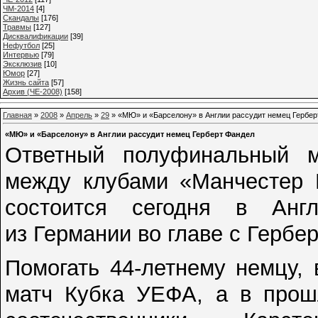
ЧМ-2014
[4]
Cкандалы
[176]
Травмы
[127]
Дисквалификации
[39]
Нефутбол
[25]
Интервью
[79]
Эксклюзив
[10]
Юмор
[27]
Жизнь сайта
[57]
Архив (ЧЕ-2008)
[158]
Главная
»
2008
»
Апрель
»
29
» «МЮ» и «Барселону» в Англии рассудит немец Гербер
«МЮ» и «Барселону» в Англии рассудит немец Герберт Фандел
Ответный полуфинальный м
между клубами «Манчестер 
состоится сегодня в Англ
из Германии во главе с Гербе
Помогать 44-летнему немцу,
матч Кубка УЕФА, а в прош