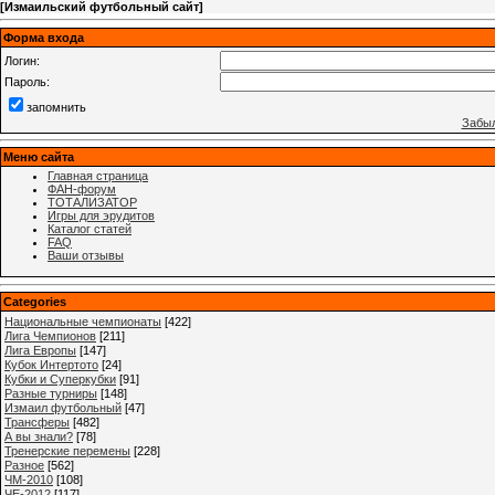
[
Измаильский футбольный сайт
]
Форма входа
Логин:
Пароль:
запомнить
Забыл
Меню сайта
Главная страница
ФАН-форум
ТОТАЛИЗАТОР
Игры для эрудитов
Каталог статей
FAQ
Ваши отзывы
Categories
Национальные чемпионаты
[422]
Лига Чемпионов
[211]
Лига Европы
[147]
Кубок Интертото
[24]
Кубки и Суперкубки
[91]
Разные турниры
[148]
Измаил футбольный
[47]
Трансферы
[482]
А вы знали?
[78]
Тренерские перемены
[228]
Разное
[562]
ЧМ-2010
[108]
ЧЕ-2012
[117]