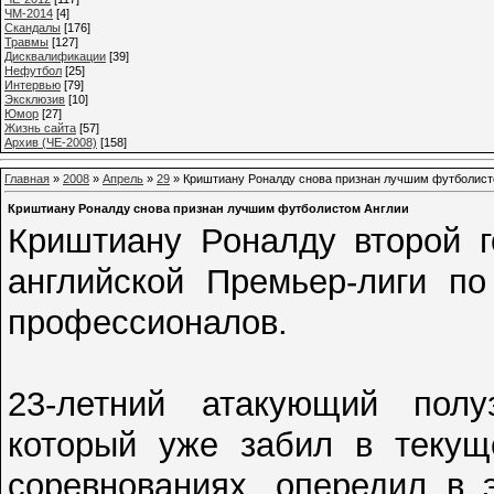
ЧМ-2014
[4]
Cкандалы
[176]
Травмы
[127]
Дисквалификации
[39]
Нефутбол
[25]
Интервью
[79]
Эксклюзив
[10]
Юмор
[27]
Жизнь сайта
[57]
Архив (ЧЕ-2008)
[158]
Главная
»
2008
»
Апрель
»
29
» Криштиану Роналду снова признан лучшим футболист
Криштиану Роналду снова признан лучшим футболистом Англии
Криштиану Роналду второй г
английской Премьер-лиги по
профессионалов.
23-летний атакующий полу
который уже забил в текущ
соревнованиях, опередил в 