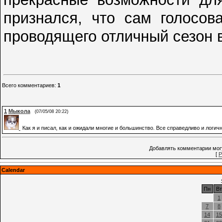
признался, что сам голосов
проводящего отличный сезон в
Всего комментариев
:
1
1
Мыкола
(07/05/08 20:22)
Как я и писал, как и ожидали многие и большинство. Все справедливо и логи
Добавлять комментарии могу
[
Р
Calendar
Пн
Вт
1
7
8
14
15