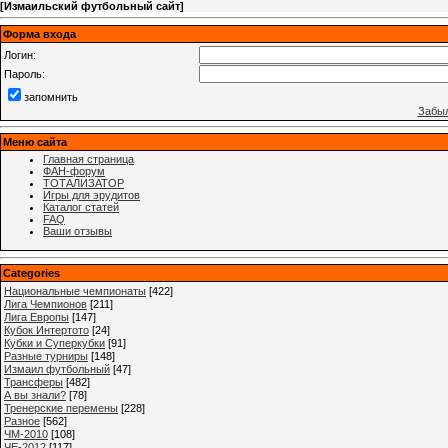
[
Измаильский футбольный сайт
]
Форма входа
Логин:
Пароль:
запомнить
Забыл
Меню сайта
Главная страница
ФАН-форум
ТОТАЛИЗАТОР
Игры для эрудитов
Каталог статей
FAQ
Ваши отзывы
Categories
Национальные чемпионаты
[422]
Лига Чемпионов
[211]
Лига Европы
[147]
Кубок Интертото
[24]
Кубки и Суперкубки
[91]
Разные турниры
[148]
Измаил футбольный
[47]
Трансферы
[482]
А вы знали?
[78]
Тренерские перемены
[228]
Разное
[562]
ЧМ-2010
[108]
ЧЕ-2012
[117]