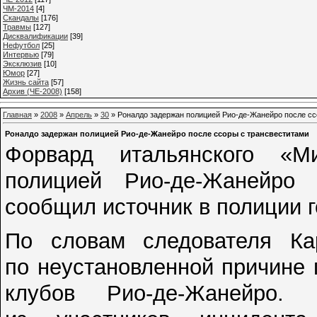
ЧМ-2014
[4]
Cкандалы
[176]
Травмы
[127]
Дисквалификации
[39]
Нефутбол
[25]
Интервью
[79]
Эксклюзив
[10]
Юмор
[27]
Жизнь сайта
[57]
Архив (ЧЕ-2008)
[158]
Главная
»
2008
»
Апрель
»
30
» Роналдо задержан полицией Рио-де-Жанейро после сс
Роналдо задержан полицией Рио-де-Жанейро после ссоры с трансвеститами
Форвард итальянского «
полицией Рио-де-Жанейро 
сообщил источник в полиции г
По словам следователя Ка
по неустановленной причине 
клубов Рио-де-Жанейро.