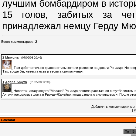
лучшим бомбардиром в истори
15 голов, забитых за че
принадлежал немцу Герду Мюл
Всего комментариев
:
2
2
Мыкола
(07/05/08 20:46)
Там действительно трансвеститы хотели развести на деньги Роналдо. Но вопр
Так, вроде бы, невеста есть и весьма симпатичная.
1
Agent_Smyth
(01/05/08 12:38)
Невеста нападающего "Милана" Роналдо решила расстаться с футболистом из
Антони находилась дома в Рио-де-Жанейро, когда узнала о случившемся. После этог
Добавлять комментарии могу
[
Р
Calendar
Пн
Вт