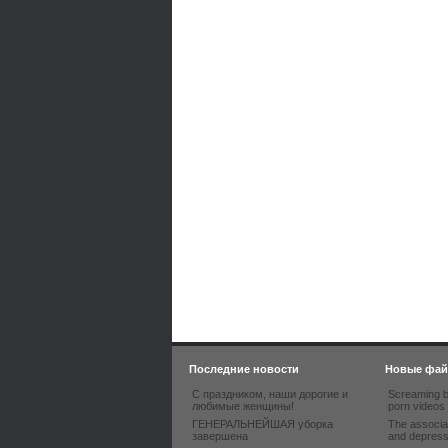
Последние новости
Новые фа
С праздником, наши дорогие и
Screaming b
любимые женщины!
porn videos
ГЕНЕРАЛЬНЕЙШАЯ уборка
The associa
завершена
and depres