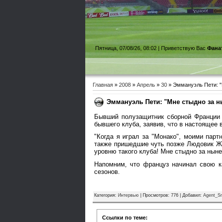
Пятница, 07/08/26, 08:02 |
Приветствую Вас
Фана
Главная
»
2008
»
Апрель
»
30
» Эммануэль Пети: "
Эммануэль Пети: "Мне стыдно за 
Бывший полузащитник сборной Франции 
бывшего клуба, заявив, что в настоящее 
"Когда я играл за "Монако", моими па
также пришедшие чуть позже Людовик Жю
уровню такого клуба! Мне стыдно за нын
Напомним, что француз начинал свою к
сезонов.
Категория
:
Интервью
|
Просмотров
: 776 |
Добавил
:
Agent_S
Ссылки по теме: