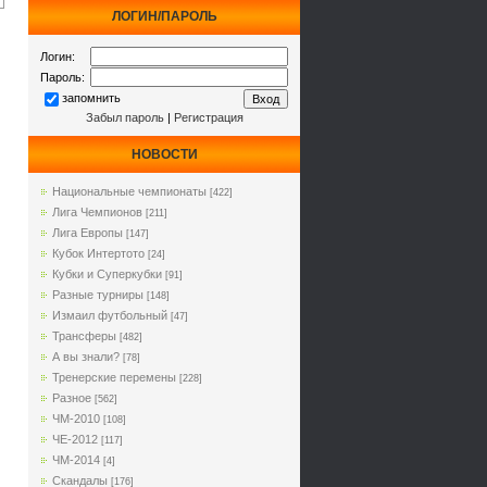
ЛОГИН/ПАРОЛЬ
Логин:
Пароль:
запомнить
Забыл пароль
|
Регистрация
НОВОСТИ
Национальные чемпионаты
[422]
Лига Чемпионов
[211]
Лига Европы
[147]
Кубок Интертото
[24]
Кубки и Суперкубки
[91]
Разные турниры
[148]
Измаил футбольный
[47]
Трансферы
[482]
А вы знали?
[78]
Тренерские перемены
[228]
Разное
[562]
ЧМ-2010
[108]
ЧЕ-2012
[117]
ЧМ-2014
[4]
Cкандалы
[176]