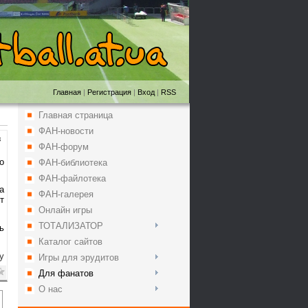
Главная
|
Регистрация
|
Вход
|
RSS
Главная страница
ФАН-новости
8
ФАН-форум
о
ФАН-библиотека
ФАН-файлотека
а
ФАН-галерея
т
Онлайн игры
ТОТАЛИЗАТОР
ь
Каталог сайтов
у
Игры для эрудитов
Для фанатов
О нас