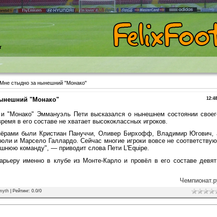
т
Мне стыдно за нынешний "Монако"
нынешний "Монако"
12:4
и "Монако" Эммануэль Пети высказался о нынешнем состоянии своег
время в его составе не хватает высококлассных игроков.
ртнёрами были Кристиан Пануччи, Оливер Бирхофф, Владимир Югович, 
ли и Марсело Галлардо. Сейчас многие игроки вовсе не соответствую
ешнюю команду", — приводит слова Пети L'Equipe.
арьеру именно в клубе из Монте-Карло и провёл в его составе девят
Чемпионат.р
myth
|
Рейтинг
:
0.0
/
0