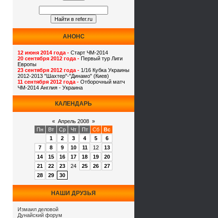
АНОНС
12 июня 2014 года -
Старт ЧМ-2014
20 сентября 2012 года -
Первый тур Лиги
Европы
23 сентября 2012 года -
1/16 Кубка Украины
2012-2013 "Шахтер"-"Динамо" (Киев)
11 сентября 2012 года -
Отборочный матч
ЧМ-2014 Англия - Украина
КАЛЕНДАРЬ
«
Апрель 2008
»
Пн
Вт
Ср
Чт
Пт
Сб
Вс
1
2
3
4
5
6
7
8
9
10
11
12
13
14
15
16
17
18
19
20
21
22
23
24
25
26
27
28
29
30
НАШИ ДРУЗЬЯ
Измаил деловой
Дунайский форум