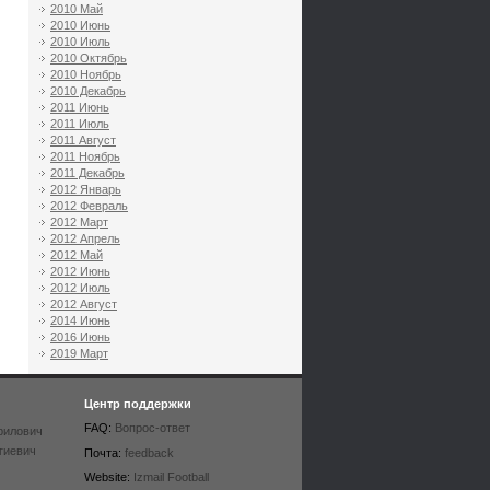
2010 Май
2010 Июнь
2010 Июль
2010 Октябрь
2010 Ноябрь
2010 Декабрь
2011 Июнь
2011 Июль
2011 Август
2011 Ноябрь
2011 Декабрь
2012 Январь
2012 Февраль
2012 Март
2012 Апрель
2012 Май
2012 Июнь
2012 Июль
2012 Август
2014 Июнь
2016 Июнь
2019 Март
Центр поддержки
FAQ:
Вопрос-ответ
рилович
гиевич
Почта:
feedback
Website:
Izmail Football