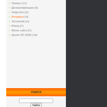
Травмы
[127]
Дисквалификации
[39]
Нефутбол
[25]
Интервью
[79]
Эксклюзив
[10]
Юмор
[27]
Жизнь сайта
[57]
Архив (ЧЕ-2008)
[158]
ПОИСК