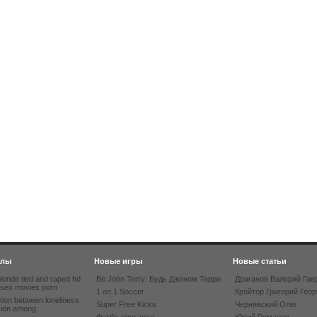
йлы
Новые игры
Новые статьи
londe tied and raped hd
Be John Terry: Будь Джоном Терри
Драганов Валерий Гав
 sex movies porn
1 on 1 Soccer
Кройтор Григорий Геор
tion between loneliness
Super Free Kicks
Чернявский Олег
sion among