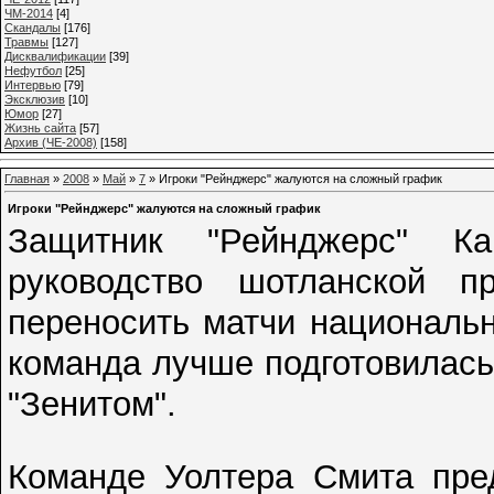
ЧМ-2014
[4]
Cкандалы
[176]
Травмы
[127]
Дисквалификации
[39]
Нефутбол
[25]
Интервью
[79]
Эксклюзив
[10]
Юмор
[27]
Жизнь сайта
[57]
Архив (ЧЕ-2008)
[158]
Главная
»
2008
»
Май
»
7
» Игроки "Рейнджерс" жалуются на сложный график
Игроки "Рейнджерс" жалуются на сложный график
Защитник "Рейнджерс" Ка
руководство шотланской п
переносить матчи национальн
команда лучше подготовилас
"Зенитом".
Команде Уолтера Смита пред