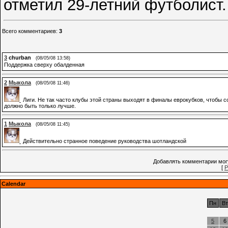
отметил 29-летний футболист.
Всего комментариев
:
3
3
churban
(08/05/08 13:58)
Поддержка сверху обалденная
2
Мыкола
(08/05/08 11:46)
Лиги. Не так часто клубы этой страны выходят в финалы еврокубков, чтобы с
должно быть только лучше.
1
Мыкола
(08/05/08 11:45)
Действительно странное поведение руководства шотландской
Добавлять комментарии могу
[
Р
Calendar
Пн
Вт
5
6