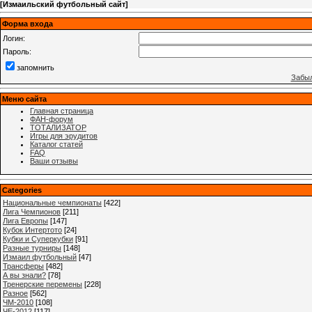
[
Измаильский футбольный сайт
]
Форма входа
Логин:
Пароль:
запомнить
Забыл
Меню сайта
Главная страница
ФАН-форум
ТОТАЛИЗАТОР
Игры для эрудитов
Каталог статей
FAQ
Ваши отзывы
Categories
Национальные чемпионаты
[422]
Лига Чемпионов
[211]
Лига Европы
[147]
Кубок Интертото
[24]
Кубки и Суперкубки
[91]
Разные турниры
[148]
Измаил футбольный
[47]
Трансферы
[482]
А вы знали?
[78]
Тренерские перемены
[228]
Разное
[562]
ЧМ-2010
[108]
ЧЕ-2012
[117]