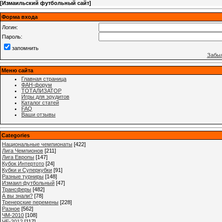
[
Измаильский футбольный сайт
]
Форма входа
Логин:
Пароль:
запомнить
Забыл
Меню сайта
Главная страница
ФАН-форум
ТОТАЛИЗАТОР
Игры для эрудитов
Каталог статей
FAQ
Ваши отзывы
Categories
Национальные чемпионаты
[422]
Лига Чемпионов
[211]
Лига Европы
[147]
Кубок Интертото
[24]
Кубки и Суперкубки
[91]
Разные турниры
[148]
Измаил футбольный
[47]
Трансферы
[482]
А вы знали?
[78]
Тренерские перемены
[228]
Разное
[562]
ЧМ-2010
[108]
ЧЕ-2012
[117]