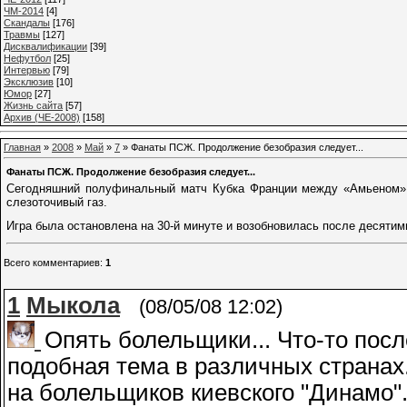
ЧМ-2014
[4]
Cкандалы
[176]
Травмы
[127]
Дисквалификации
[39]
Нефутбол
[25]
Интервью
[79]
Эксклюзив
[10]
Юмор
[27]
Жизнь сайта
[57]
Архив (ЧЕ-2008)
[158]
Главная
»
2008
»
Май
»
7
» Фанаты ПСЖ. Продолжение безобразия следует...
Фанаты ПСЖ. Продолжение безобразия следует...
Сегодняшний полуфинальный матч Кубка Франции между «Амьеном» 
слезоточивый газ.
Игра была остановлена на 30-й минуте и возобновилась после десятим
Всего комментариев
:
1
1
Мыкола
(08/05/08 12:02)
Опять болельщики... Что-то пос
подобная тема в различных странах
на болельщиков киевского "Динамо".