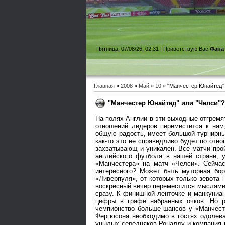
Пятница, 07/08/26, 02:31 |
Приветствую Вас
Фана
Главная
»
2008
»
Май
»
10
» "Манчестер Юнайтед" 
"Манчестер Юнайтед" или "Челси"
На полях Англии в эти выходные отгремя
отношений лидеров переместится к нам
общую радость, имеет большой турнирный
как-то это не справедливо будет по отн
захватывающ и уникален. Все матчи прой
английского футбола в нашей стране, 
«Манчестера» на матч «Челси». Сейчас
интересного? Может быть муторная бо
«Ливерпуля», от которых только зевота 
воскресный вечер переместится мыслями и
сразу. К финишной ленточке и манкуниа
цифры в графе набранных очков. Но р
чемпионство больше шансов у «Манчесте
Фергюсона необходимо в гостях одолеват
унылых середняков Роналду и компания р