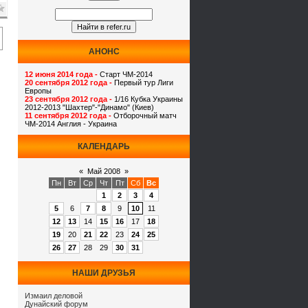
АНОНС
12 июня 2014 года -
Старт ЧМ-2014
20 сентября 2012 года -
Первый тур Лиги
Европы
23 сентября 2012 года -
1/16 Кубка Украины
2012-2013 "Шахтер"-"Динамо" (Киев)
11 сентября 2012 года -
Отборочный матч
ЧМ-2014 Англия - Украина
КАЛЕНДАРЬ
«
Май 2008
»
Пн
Вт
Ср
Чт
Пт
Сб
Вс
1
2
3
4
5
6
7
8
9
10
11
12
13
14
15
16
17
18
19
20
21
22
23
24
25
26
27
28
29
30
31
НАШИ ДРУЗЬЯ
Измаил деловой
Дунайский форум