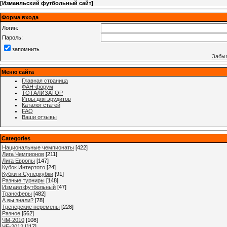
[
Измаильский футбольный сайт
]
Форма входа
Логин:
Пароль:
запомнить
Забыл
Меню сайта
Главная страница
ФАН-форум
ТОТАЛИЗАТОР
Игры для эрудитов
Каталог статей
FAQ
Ваши отзывы
Categories
Национальные чемпионаты
[422]
Лига Чемпионов
[211]
Лига Европы
[147]
Кубок Интертото
[24]
Кубки и Суперкубки
[91]
Разные турниры
[148]
Измаил футбольный
[47]
Трансферы
[482]
А вы знали?
[78]
Тренерские перемены
[228]
Разное
[562]
ЧМ-2010
[108]
ЧЕ-2012
[117]