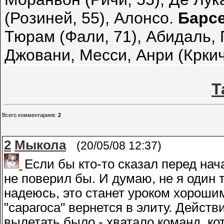
(Розиней, 55), Алонсо.
Барс
Тюрам (Фали, 71), Абидаль, 
Джовани, Месси, Анри (Кркич,
Т
Всего комментариев
:
2
2
Мыкола
(20/05/08 12:37)
Если бы кто-то сказал перед нач
не поверил бы. И думаю, не я один 
надеюсь, это станет уроком хорошим
"сарагоса" вернется в элиту. Действ
вылетать было - хватало команд, ко