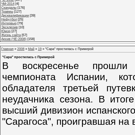
ЧМ-2014
[4]
Cкандалы
[176]
Травмы
[127]
Дисквалификации
[39]
Нефутбол
[25]
Интервью
[79]
Эксклюзив
[10]
Юмор
[27]
Жизнь сайта
[57]
Архив (ЧЕ-2008)
[158]
Главная
»
2008
»
Май
»
19
» "Сара" простилась с Примерой
"Сара" простилась с Примерой
В воскресенье прошли 
чемпионата Испании, ко
обладателя третьей путе
неудачника сезона. В итоге
высший дивизион испанского
"Сарагоса", проигравшая на 