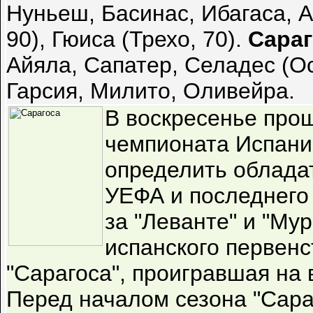
Нуньеш, Басинас, Ибагаса, Ар
90), Гюиса (Трехо, 70).
Сараг
Айяла, Сапатер, Селадес (Ос
Гарсия, Милито, Оливейра.
В воскресенье про
чемпионата Испани
определить обладат
УЕФА и последнего 
за "Леванте" и "Му
испанского первен
"Сарагоса", проигравшая на 
Перед началом сезона "Сара