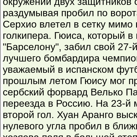
окружении двух защитников 
раздумывая пробил по ворот
Серхио влетел в сетку мимо
голкипера. Гюиса, который в
"Барселону", забил свой 27-й
лучшего бомбардира чемпион
уважаемый в испанском футб
прошлым летом Гюису мог пр
сербский форвард Велько Па
переезда в Россию. На 23-й 
второй гол. Хуан Аранго выс
нулевого угла пробил в ближ