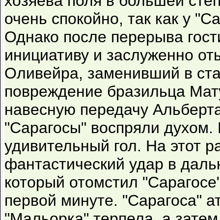
хозяева поля в большей сте
очень спокойно, так как у "С
Однако после перерыва гост
инициативу и заслуженно оты
Оливейра, заменивший в ста
повреждение бразильца Мат
навесную передачу Альберт
"Сарагосы" воспряли духом. 
удивительный гол. На этот р
фантастический удар в даль
который отомстил "Сарагосе
первой минуте. "Сарагоса" а
"Мальорка" терпела, а зате