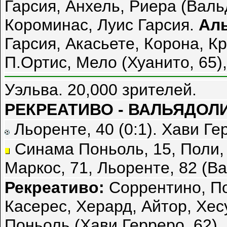
Гарсия, Анхель, Риера (Вальд
Короминас, Луис Гарсия.
Ал
Гарсия, Акасьете, Корона, Кр
П.Ортис, Мело (Хуанито, 65)
Уэльва. 20,000 зрителей.
РЕКРЕАТИВО - ВАЛЬЯДОЛИД
Льоренте, 40 (0:1). Хави Гер
Синама Поньоль, 15, Поли, 
Маркос, 71, Льоренте, 82 (В
Рекреативо:
Соррентино, По
Касерес, Херард, Айтор, Хес
Поньоль (Хави Герреро, 62),