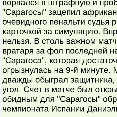
ворвался в штрафную и проб
"Сарагосы" зацепил африкан
очевидного пенальти судья 
карточкой за симуляцию. Вп
нельзя. В столь важном матч
вратаря за фол последней н
"Сарагоса", которая достато
огрызнулась на 9-й минуте.
дважды обыграл защитника, 
угол. Счет в матче был откр
обидным для "Сарагосы" об
чемпионата Испании Даниэль