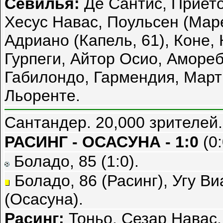
Севилья:
Де Сантис, Прието
Хесус Навас, Поульсен (Марес
Адриано (Капель, 61), Коне,
Гурпеги, Айтор Осио, Амореб
Габилондо, Гармендия, Марти
Льоренте.
Сантандер. 20,000 зрителей.
РАСИНГ - ОСАСУНА - 1:0
(0:
Боладо, 85 (1:0).
Боладо, 86 (Расинг), Угу Ви
(Осасуна).
Расинг:
Тоньо, Сезар Навас,