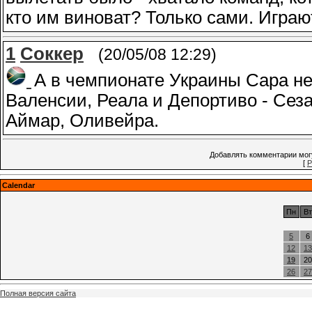
кто им виноват? Только сами. Играю
1
Соккер
(20/05/08 12:29)
А в чемпионате Украины Сара не 
Валенсии, Реала и Депортиво - Сез
Аймар, Оливейра.
Добавлять комментарии могу
[
Р
Calendar
Пн
Вт
5
6
12
13
19
20
26
27
Полная версия сайта