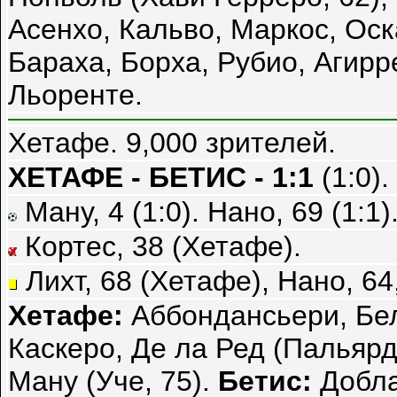
Асенхо, Кальво, Маркос, Оск
Бараха, Борха, Рубио, Агирр
Льоренте.
Хетафе. 9,000 зрителей.
ХЕТАФЕ - БЕТИС - 1:1
(1:0).
Ману, 4 (1:0). Нано, 69 (1:1)
Кортес, 38 (Хетафе).
Лихт, 68 (Хетафе), Нано, 64
Хетафе:
Аббондансьери, Беле
Каскеро, Де ла Ред (Пальярд
Ману (Уче, 75).
Бетис:
Доблас