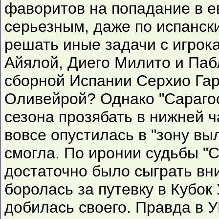
фаворитов на попадание в ев
серьезным, даже по испанск
решать иные задачи с игрок
Айялой, Диего Милито и Паб
сборной Испании Серхио Гар
Оливейрой? Однако "Сараго
сезона прозябать в нижней ч
вовсе опустилась в "зону вы
смогла. По иронии судьбы "С
достаточно было сыграть вн
боролась за путевку в Кубок
добилась своего. Правда в 