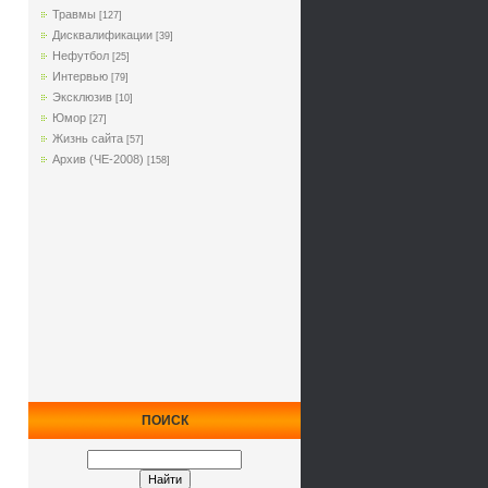
Травмы
[127]
Дисквалификации
[39]
Нефутбол
[25]
Интервью
[79]
Эксклюзив
[10]
Юмор
[27]
Жизнь сайта
[57]
Архив (ЧЕ-2008)
[158]
ПОИСК