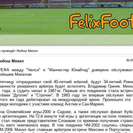
т
в проведёт Любош Михел
Любош Михел
21:1
УЕФА между "Челси" и "Манчестер Юнайтед" доверено обслуживат
 Любошем Михелом.
пятницу отпраздновал свой 40-летний юбилей, будут 34-летний Рома
занности резервного арбитра будет исполнять Владимир Гриняк. Михе
 года, а судить начал в 1987-м. Первым его поединком стала встреч
убами "Дуплин" и "Строчин". В 1993 году он впервые обслужил мат
 того же года дебютировал на международной арене. Произошло это 
реди молодежи с участием команд Англии и Сан-Марино.
 на Олимпийские игры-2000 в Сиднее, а также обслужил финал Кубк
аргентинцами. На 72-й минуте той игры у аргентинцев на поле появилс
стал первым представителем Словакии со времени получения страно
ить матч чемпионата мира. В том поединке ЧМ-2002 сошлись сборны
М-2006 Михел был главным арбитром встречи Мексики и Португалии, 