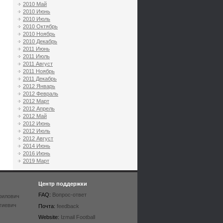
2010 Май
2010 Июнь
2010 Июль
2010 Октябрь
2010 Ноябрь
2010 Декабрь
2011 Июнь
2011 Июль
2011 Август
2011 Ноябрь
2011 Декабрь
2012 Январь
2012 Февраль
2012 Март
2012 Апрель
2012 Май
2012 Июнь
2012 Июль
2012 Август
2014 Июнь
2016 Июнь
2019 Март
Центр поддержки
FAQ:
Вопрос-ответ
рилович
гиевич
Почта:
feedback
Website:
Izmail Football