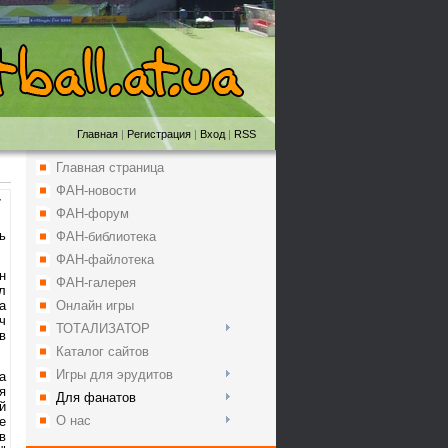
Главная
|
Регистрация
|
Вход
|
RSS
Главная страница
ФАН-новости
7
ФАН-форум
ь
ФАН-библиотека
ФАН-файлотека
н
ФАН-галерея
л
Онлайн игры
а
ч
ТОТАЛИЗАТОР
в
Каталог сайтов
Игры для эрудитов
а
я
Для фанатов
й
О нас
е
в