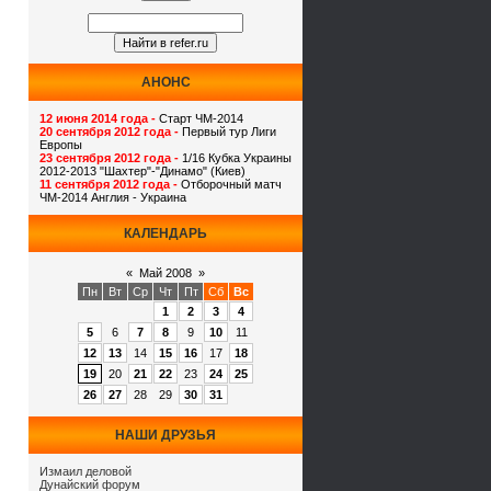
АНОНС
12 июня 2014 года -
Старт ЧМ-2014
20 сентября 2012 года -
Первый тур Лиги
Европы
23 сентября 2012 года -
1/16 Кубка Украины
2012-2013 "Шахтер"-"Динамо" (Киев)
11 сентября 2012 года -
Отборочный матч
ЧМ-2014 Англия - Украина
КАЛЕНДАРЬ
«
Май 2008
»
Пн
Вт
Ср
Чт
Пт
Сб
Вс
1
2
3
4
5
6
7
8
9
10
11
12
13
14
15
16
17
18
19
20
21
22
23
24
25
26
27
28
29
30
31
НАШИ ДРУЗЬЯ
Измаил деловой
Дунайский форум