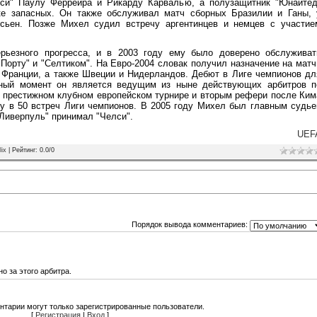
лси" Паулу Феррейра и Рикарду Карвалью, а полузащитник "Юнайтед
ке запасных. Он также обслуживал матч сборных Бразилии и Ганы, 
сьен. Позже Михел судил встречу аргентинцев и немцев с участие
рьезного прогресса, и в 2003 году ему было доверено обслуживат
орту" и "Селтиком". На Евро-2004 словак получил назначение на матч
 Франции, а также Швеции и Нидерландов. Дебют в Лиге чемпионов дл
ный момент он является ведущим из ныне действующих арбитров п
 престижном клубном европейском турнире и вторым рефери после Ким
у в 50 встреч Лиги чемпионов. В 2005 году Михел был главным судье
"Ливерпуль" принимал "Челси".
UEF
lix
|
Рейтинг
:
0.0
/
0
Порядок вывода комментариев:
о за этого арбитра.
нтарии могут только зарегистрированные пользователи.
[
Регистрация
|
Вход
]