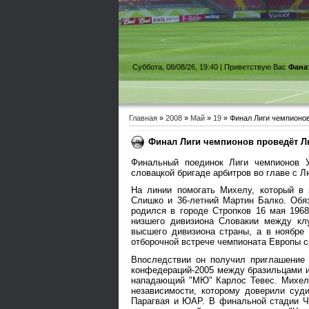
Суббота, 08/08/26, 19:40 |
Приветствую Вас
Фана
Главная
»
2008
»
Май
»
19
» Финал Лиги чемпионо
Финал Лиги чемпионов проведёт 
Финальный поединок Лиги чемпионов 
словацкой бригаде арбитров во главе с
На линии помогать Михелу, который в 
Слишко и 36-летний Мартин Балко. Обя
родился в городе Стропков 16 мая 1968
низшего дивизиона Словакии между кл
высшего дивизиона страны, а в ноябре
отборочной встрече чемпионата Европы с
Впоследствии он получил приглашение
конфедераций-2005 между бразильцами и 
нападающий "МЮ" Карлос Тевес. Михел 
независимости, которому доверили суд
Парагвая и ЮАР. В финальной стадии Ч