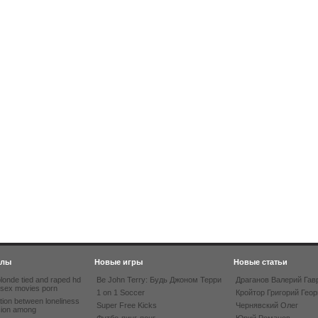
йлы
Новые игры
Новые статьи
londe tied and raped hd
Be John Terry: Будь Джоном Терри
Драганов Валерий Гав
 sex movies porn
1 on 1 Soccer
Кройтор Григорий Геор
tion between loneliness
Super Free Kicks
Чернявский Олег
sion among