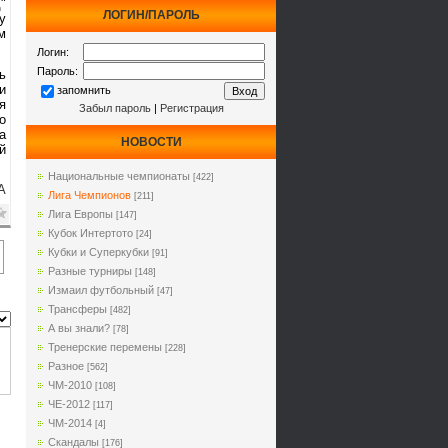
"
ЛОГИН/ПАРОЛЬ
у
м
Логин:
Пароль:
ь
и
запомнить
я
Забыл пароль
|
Регистрация
о
а
НОВОСТИ
й
Национальные чемпионаты
[422]
A
Лига Чемпионов
[211]
Лига Европы
[147]
Кубок Интертото
[24]
Кубки и Суперкубки
[91]
Разные турниры
[148]
Измаил футбольный
[47]
Трансферы
[482]
А вы знали?
[78]
Тренерские перемены
[228]
Разное
[562]
ЧМ-2010
[108]
ЧЕ-2012
[117]
ЧМ-2014
[4]
Cкандалы
[176]