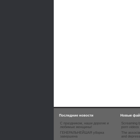
Последние новости
Новые фа
С праздником, наши дорогие и
Screaming b
любимые женщины!
porn videos
ГЕНЕРАЛЬНЕЙШАЯ уборка
The associa
завершена
and depres