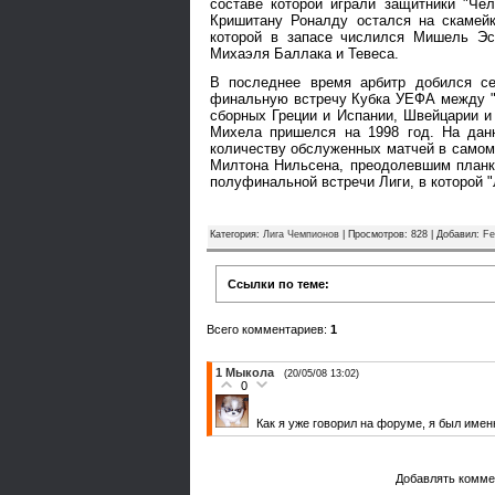
составе которой играли защитники "Че
Кришитану Роналду остался на скамей
которой в запасе числился Мишель Эс
Михаэля Баллака и Тевеса.
В последнее время арбитр добился се
финальную встречу Кубка УЕФА между "П
сборных Греции и Испании, Швейцарии и
Михела пришелся на 1998 год. На дан
количеству обслуженных матчей в самом
Милтона Нильсена, преодолевшим планк
полуфинальной встречи Лиги, в которой 
Категория
:
Лига Чемпионов
|
Просмотров
: 828 |
Добавил
:
Fe
Ссылки по теме:
Всего комментариев
:
1
1
Мыкола
(20/05/08 13:02)
0
Как я уже говорил на форуме, я был именн
Добавлять комме