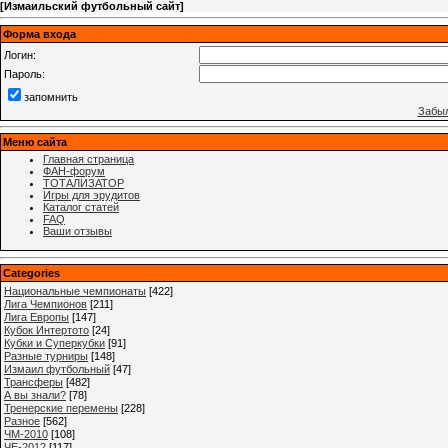
[
Измаильский футбольный сайт
]
Форма входа
Логин:
Пароль:
запомнить
Забыл
Меню сайта
Главная страница
ФАН-форум
ТОТАЛИЗАТОР
Игры для эрудитов
Каталог статей
FAQ
Ваши отзывы
Categories
Национальные чемпионаты
[422]
Лига Чемпионов
[211]
Лига Европы
[147]
Кубок Интертото
[24]
Кубки и Суперкубки
[91]
Разные турниры
[148]
Измаил футбольный
[47]
Трансферы
[482]
А вы знали?
[78]
Тренерские перемены
[228]
Разное
[562]
ЧМ-2010
[108]
ЧЕ-2012
[117]