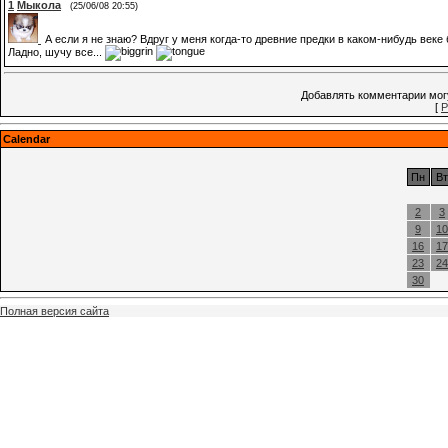
1
Мыкола
(25/06/08 20:55)
А если я не знаю? Вдруг у меня когда-то древние предки в каком-нибудь ве
Ладно, шучу все...
Добавлять комментарии могу
[
Р
Calendar
Пн
Вт
2
3
9
10
16
17
23
24
30
Полная версия сайта