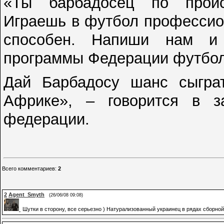
«Ты барбадосец по проис
Играешь в футбол профессио
способен. Напиши нам и 
программы Федерации футбол
Дай Барбадосу шанс сыгра
Африке», – говорится в з
федерации.
Всего комментариев
:
2
2
Agent_Smyth
(26/06/08 09:08)
Шутки в сторону, все серьезно ) Натурализованный украинец в рядах сборной