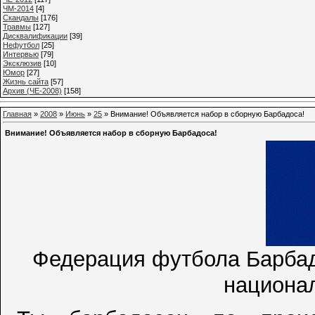
ЧМ-2014
[4]
Cкандалы
[176]
Травмы
[127]
Дисквалификации
[39]
Нефутбол
[25]
Интервью
[79]
Эксклюзив
[10]
Юмор
[27]
Жизнь сайта
[57]
Архив (ЧЕ-2008)
[158]
Главная
»
2008
»
Июнь
»
25
» Внимание! Объявляется набор в сборную Барбадоса!
Внимание! Объявляется набор в сборную Барбадоса!
Федерация футбола Барбад
национа