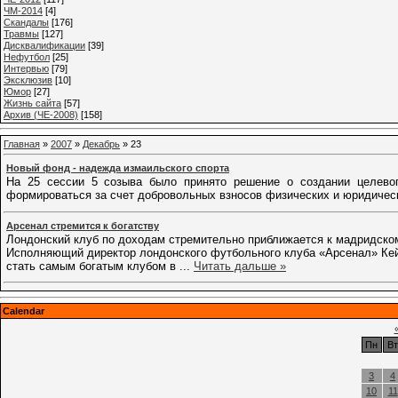
ЧМ-2014
[4]
Cкандалы
[176]
Травмы
[127]
Дисквалификации
[39]
Нефутбол
[25]
Интервью
[79]
Эксклюзив
[10]
Юмор
[27]
Жизнь сайта
[57]
Архив (ЧЕ-2008)
[158]
Главная
»
2007
»
Декабрь
»
23
Новый фонд - надежда измаильского спорта
На 25 сессии 5 созыва было принято решение о создании целево
формироваться за счет добровольных взносов физических и юридичес
Арсенал стремится к богатству
Лондонский клуб по доходам стремительно приближается к мадридско
Исполняющий директор лондонского футбольного клуба «Арсенал» Кейт
стать самым богатым клубом в
...
Читать дальше »
Calendar
Пн
Вт
3
4
10
11