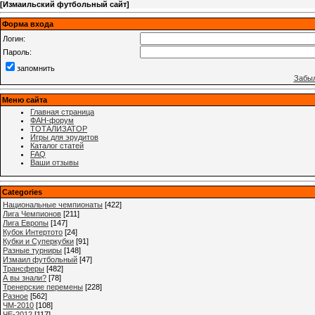
[
Измаильский футбольный сайт
]
Форма входа
Логин:
Пароль:
запомнить
Забыл
Меню сайта
Главная страница
ФАН-форум
ТОТАЛИЗАТОР
Игры для эрудитов
Каталог статей
FAQ
Ваши отзывы
Categories
Национальные чемпионаты
[422]
Лига Чемпионов
[211]
Лига Европы
[147]
Кубок Интертото
[24]
Кубки и Суперкубки
[91]
Разные турниры
[148]
Измаил футбольный
[47]
Трансферы
[482]
А вы знали?
[78]
Тренерские перемены
[228]
Разное
[562]
ЧМ-2010
[108]
ЧЕ-2012
[117]