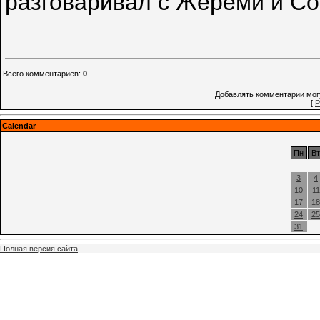
разговаривал с Жереми и Со
Всего комментариев
:
0
Добавлять комментарии могу
[
Р
Calendar
Пн
Вт
3
4
10
11
17
18
24
25
31
Полная версия сайта