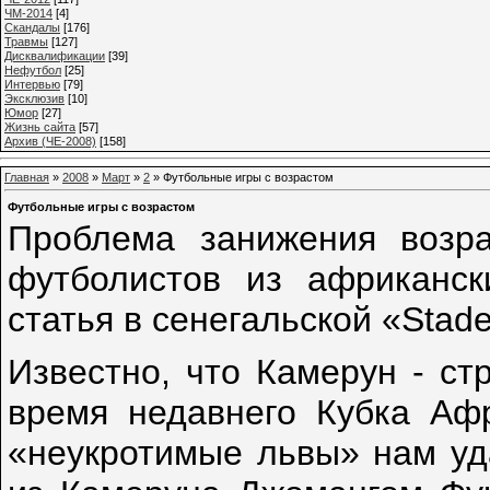
ЧМ-2014
[4]
Cкандалы
[176]
Травмы
[127]
Дисквалификации
[39]
Нефутбол
[25]
Интервью
[79]
Эксклюзив
[10]
Юмор
[27]
Жизнь сайта
[57]
Архив (ЧЕ-2008)
[158]
Главная
»
2008
»
Март
»
2
» Футбольные игры с возрастом
Футбольные игры с возрастом
Проблема занижения возра
футболистов из африканск
статья в сенегальской «Stade
Известно, что Камерун - ст
время недавнего Кубка Афр
«неукротимые львы» нам уд