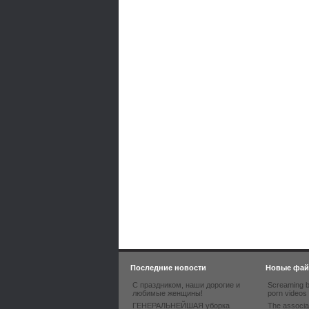
Последние новости
Новые фа
С праздником, наши дорогие и
Screaming b
любимые женщины!
porn videos
ГЕНЕРАЛЬНЕЙШАЯ уборка
The associa