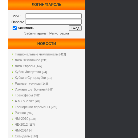
ЛОГИН/ПАРОЛЬ
Логин:
Пароль:
запомнить
Забыл пароль
|
Регистрация
НОВОСТИ
Национальные чемпионаты
[422]
Лига Чемпионов
[211]
Лига Европы
[147]
Кубок Интертото
[24]
Кубки и Суперкубки
[91]
Разные турниры
[148]
Измаил футбольный
[47]
Трансферы
[482]
А вы знали?
[78]
Тренерские перемены
[228]
Разное
[562]
ЧМ-2010
[108]
ЧЕ-2012
[117]
ЧМ-2014
[4]
Cкандалы
[176]