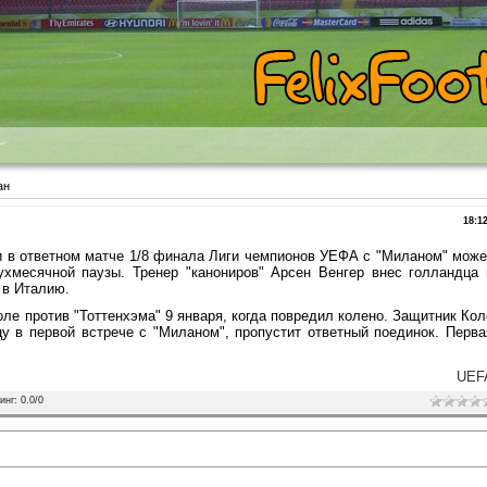
ан
18:1
 в ответном матче 1/8 финала Лиги чемпионов УЕФА с "Миланом" може
ухмесячной паузы. Тренер "канониров" Арсен Венгер внес голландца 
 в Италию.
ле против "Тоттенхэма" 9 января, когда повредил колено. Защитник Кол
 в первой встрече с "Миланом", пропустит ответный поединок. Перва
UEF
инг
:
0.0
/
0