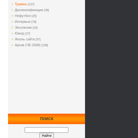
Травмы
[127]
Дисквалификации
[39]
Нефутбол
[25]
Интервью
[79]
Эксклюзив
[10]
Юмор
[27]
Жизнь сайта
[57]
Архив (ЧЕ-2008)
[158]
ПОИСК