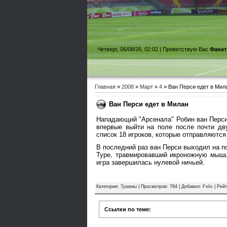
Четверг, 06/08/26, 02:02 |
Приветствую Вас
Фанат
Главная
»
2008
»
Март
»
4
» Ван Перси едет в Мил
Ван Перси едет в Милан
Нападающий "Арсенала" Робин ван Перси
впервые выйти на поле после почти дв
список 18 игроков, которые отправляются
В последний раз ван Перси выходил на по
Туре, травмировавший икроножную мышцу
игра завершилась нулевой ничьей.
Категория
:
Травмы
|
Просмотров
: 784 |
Добавил
:
Felix
|
Рейт
Ссылки по теме: