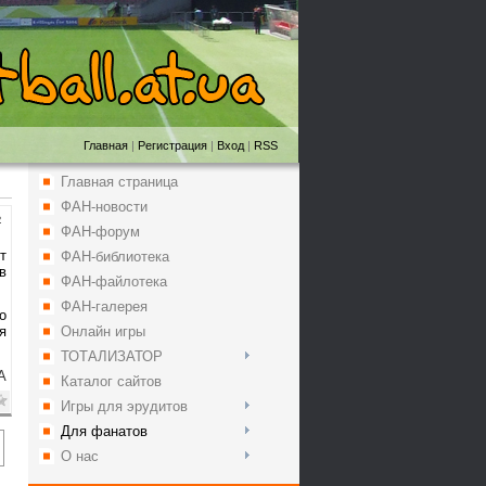
Главная
|
Регистрация
|
Вход
|
RSS
Главная страница
ФАН-новости
2
ФАН-форум
т
ФАН-библиотека
в
ФАН-файлотека
ФАН-галерея
о
Онлайн игры
я
ТОТАЛИЗАТОР
A
Каталог сайтов
Игры для эрудитов
Для фанатов
О нас