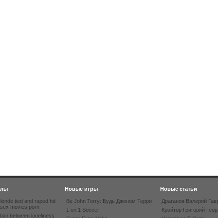
йлы
Новые игры
Новые статьи
londe tied and raped hd
Be John Terry: Будь Джоном Терри
Драганов Валерий Гав
 sex movies porn
1 on 1 Soccer
Кройтор Григорий Геор
tion between loneliness