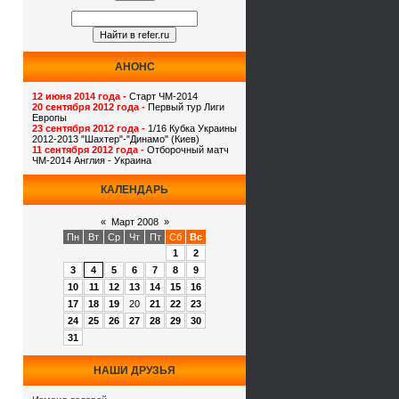
АНОНС
12 июня 2014 года -
Старт ЧМ-2014
20 сентября 2012 года -
Первый тур Лиги
Европы
23 сентября 2012 года -
1/16 Кубка Украины
2012-2013 "Шахтер"-"Динамо" (Киев)
11 сентября 2012 года -
Отборочный матч
ЧМ-2014 Англия - Украина
КАЛЕНДАРЬ
«
Март 2008
»
Пн
Вт
Ср
Чт
Пт
Сб
Вс
1
2
3
4
5
6
7
8
9
10
11
12
13
14
15
16
17
18
19
20
21
22
23
24
25
26
27
28
29
30
31
НАШИ ДРУЗЬЯ